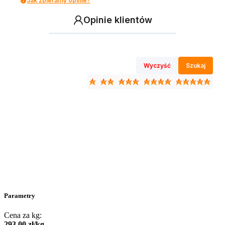
Jak zbieramy opinie?
Opinie klientów
Wyczyść
Szukaj
Parametry
Cena za kg:
293
,
00
zł
/
kg