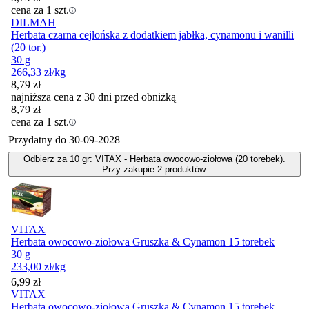
cena za 1 szt.
DILMAH
Herbata czarna cejlońska z dodatkiem jabłka, cynamonu i wanilli
(20 tor.)
30 g
266,33
zł
/kg
8,79
zł
najniższa cena z 30 dni przed obniżką
8,79
zł
cena za 1 szt.
Przydatny do
30-09-2028
Odbierz za 10 gr: VITAX - Herbata owocowo-ziołowa (20 torebek).
Przy zakupie 2 produktów.
VITAX
Herbata owocowo-ziołowa Gruszka & Cynamon 15 torebek
30 g
233,00
zł
/kg
Cena
6,99
zł
VITAX
Herbata owocowo-ziołowa Gruszka & Cynamon 15 torebek