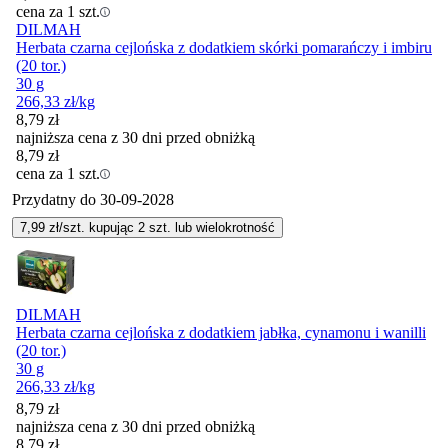
cena za 1 szt.
DILMAH
Herbata czarna cejlońska z dodatkiem skórki pomarańczy i imbiru
(20 tor.)
30 g
266,33
zł
/kg
8,79
zł
najniższa cena z 30 dni przed obniżką
8,79
zł
cena za 1 szt.
Przydatny do
30-09-2028
7,99
zł/szt. kupując
2
szt.
lub wielokrotność
DILMAH
Herbata czarna cejlońska z dodatkiem jabłka, cynamonu i wanilli
(20 tor.)
30 g
266,33
zł
/kg
8,79
zł
najniższa cena z 30 dni przed obniżką
8,79
zł