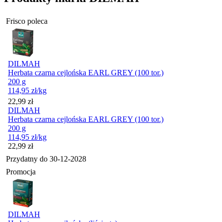
Frisco poleca
DILMAH
Herbata czarna cejlońska EARL GREY (100 tor.)
200 g
114,95
zł
/kg
Cena
22,99
zł
DILMAH
Herbata czarna cejlońska EARL GREY (100 tor.)
200 g
114,95
zł
/kg
Cena
22,99
zł
Przydatny do
30-12-2028
Promocja
DILMAH