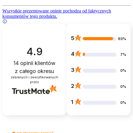
Wszystkie prezentowane opinie pochodzą od faktycznych
konsumentów tego produktu.
5
93%
4.9
4
7%
14
opinii klientów
3
z całego okresu
0%
zebranych i zweryfikowanych
przez
2
0%
1
0%