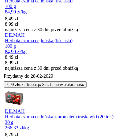
Herbata czarna cejlońska (liściasta)
100 g
84,90
zł
/kg
Cena promocyjna
8,49
zł
8,99
zł
najniższa cena z 30 dni przed obniżką
DILMAH
Herbata czarna cejlońska (liściasta)
100 g
84,90
zł
/kg
Cena promocyjna
8,49
zł
8,99
zł
najniższa cena z 30 dni przed obniżką
Przydatny do
28-02-2029
7,99
zł/szt. kupując
2
szt.
lub wielokrotność
DILMAH
Herbata czarna cejlońska z aromatem truskawki (20 tor.)
30 g
266,33
zł
/kg
8,79
zł