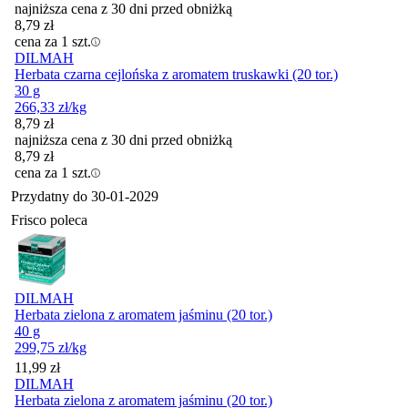
najniższa cena z 30 dni przed obniżką
8,79
zł
cena za 1 szt.
DILMAH
Herbata czarna cejlońska z aromatem truskawki (20 tor.)
30 g
266,33
zł
/kg
8,79
zł
najniższa cena z 30 dni przed obniżką
8,79
zł
cena za 1 szt.
Przydatny do
30-01-2029
Frisco poleca
DILMAH
Herbata zielona z aromatem jaśminu (20 tor.)
40 g
299,75
zł
/kg
Cena
11,99
zł
DILMAH
Herbata zielona z aromatem jaśminu (20 tor.)