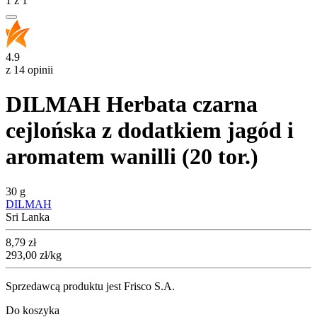
1
z
1
4.9
z 14 opinii
DILMAH Herbata czarna
cejlońska z dodatkiem jagód i
aromatem wanilli (20 tor.)
30 g
DILMAH
Sri Lanka
Cena
8,79
zł
293,00
zł
/kg
Sprzedawcą produktu jest Frisco S.A.
Do koszyka