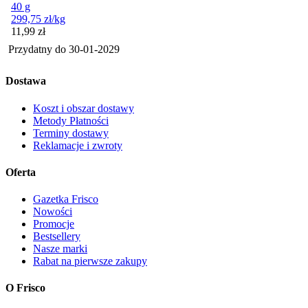
40 g
299,75
zł
/kg
Cena
11,99
zł
Przydatny do
30-01-2029
Dostawa
Koszt i obszar dostawy
Metody Płatności
Terminy dostawy
Reklamacje i zwroty
Oferta
Gazetka Frisco
Nowości
Promocje
Bestsellery
Nasze marki
Rabat na pierwsze zakupy
O Frisco