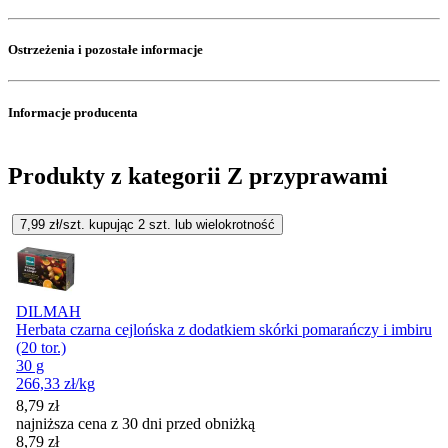
Ostrzeżenia i pozostałe informacje
Informacje producenta
Produkty z kategorii Z przyprawami
7,99
zł/szt. kupując
2
szt.
lub wielokrotność
DILMAH
Herbata czarna cejlońska z dodatkiem skórki pomarańczy i imbiru
(20 tor.)
30 g
266,33
zł
/kg
8,79
zł
najniższa cena z 30 dni przed obniżką
8,79
zł