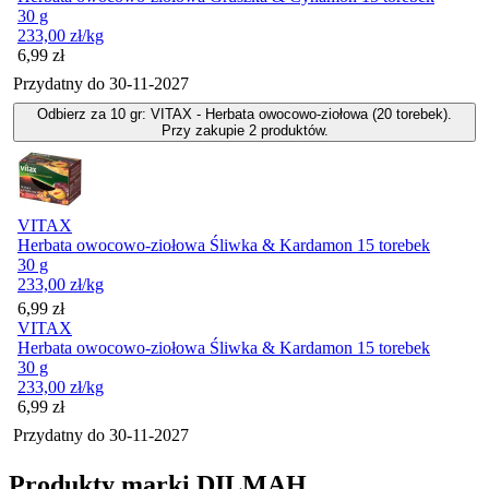
30 g
233,00
zł
/kg
Cena
6,99
zł
Przydatny do
30-11-2027
Odbierz za 10 gr: VITAX - Herbata owocowo-ziołowa (20 torebek).
Przy zakupie 2 produktów.
VITAX
Herbata owocowo-ziołowa Śliwka & Kardamon 15 torebek
30 g
233,00
zł
/kg
Cena
6,99
zł
VITAX
Herbata owocowo-ziołowa Śliwka & Kardamon 15 torebek
30 g
233,00
zł
/kg
Cena
6,99
zł
Przydatny do
30-11-2027
Produkty marki DILMAH