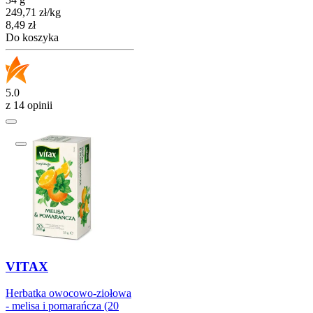
249,71
zł
/
kg
Cena
8,49
zł
Do koszyka
5.0
z 14 opinii
VITAX
Herbatka owocowo-ziołowa
- melisa i pomarańcza (20