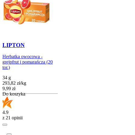
LIPTON
Herbatka owocowa -
grejpfrut i pomarańcza (20
tor.)
34 g
293,82
zł
/
kg
Cena
9,99
zł
Do koszyka
4.9
z 21 opinii