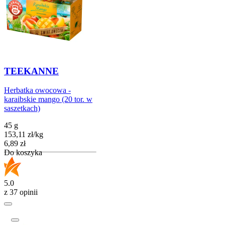
TEEKANNE
Herbatka owocowa -
karaibskie mango (20 tor. w
saszetkach)
45 g
153,11
zł
/
kg
Cena
6,89
zł
Do koszyka
5.0
z 37 opinii