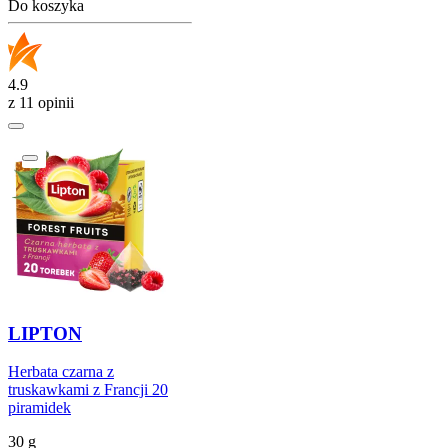
Do koszyka
4.9
z 11 opinii
LIPTON
Herbata czarna z
truskawkami z Francji 20
piramidek
30 g