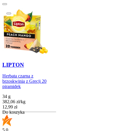
LIPTON
Herbata czarna z
brzoskwinią z Grecji 20
piramidek
34 g
382,06
zł
/
kg
Cena
12,99
zł
Do koszyka
5.0