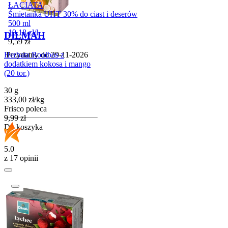
ŁACIATA
Śmietanka UHT 30% do ciast i deserów
500 ml
19,18
zł
/
l
DILMAH
Cena
9,59
zł
Przydatny do
29-11-2026
Herbata Rooibos z
dodatkiem kokosa i mango
(20 tor.)
30 g
333,00
zł
/
kg
Frisco poleca
Cena
9,99
zł
Do koszyka
5.0
z 17 opinii