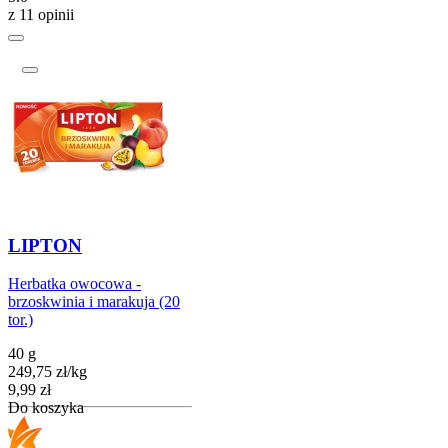
z 11 opinii
LIPTON
Herbatka owocowa -
brzoskwinia i marakuja (20
tor.)
40 g
249,75
zł
/
kg
Cena
9,99
zł
Do koszyka