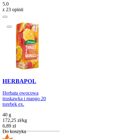
5.0
z 23 opinii
HERBAPOL
Herbata owocowa
truskawka i mango 20
torebek ex.
40 g
172,25
zł
/
kg
Cena
6,89
zł
Do koszyka