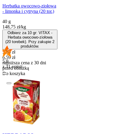
Herbatka owocowo-ziołowa
- limonka i cytryna (20 tor.)
40 g
148,75
zł
/
kg
Odbierz za 10 gr: VITAX -
Herbata owocowo-ziołowa
(20 torebek). Przy zakupie 2
produktów.
Cena promocyjna
5,95
zł
6,59
zł
5.0
najniższa cena z 30 dni
z 31 opinii
przed obniżką
Do koszyka