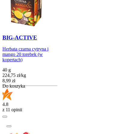
BIG-ACTIVE
Herbata czarna cytryna i
mango 20 torebek (w
kopertach)
40 g
224,75
zł
/
kg
Cena
8,99
zł
Do koszyka
4.8
z 11 opinii