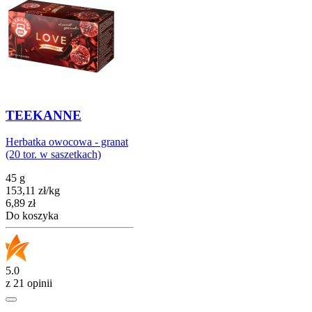
TEEKANNE
Herbatka owocowa - granat
(20 tor. w saszetkach)
45 g
153,11
zł
/
kg
Cena
6,89
zł
Do koszyka
5.0
z 21 opinii