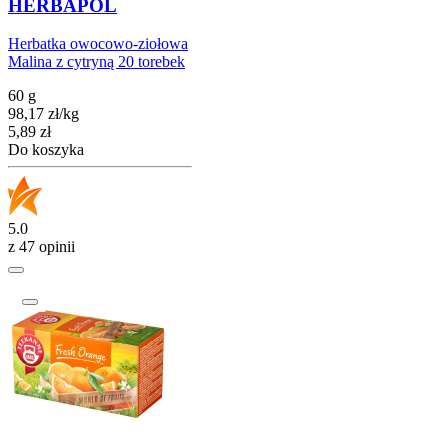
HERBAPOL
Herbatka owocowo-ziołowa
Malina z cytryną 20 torebek
60 g
98,17
zł
/
kg
Cena
5,89
zł
Do koszyka
5.0
z 47 opinii