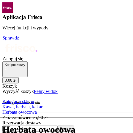
Aplikacja Frisco
Więcej funkcji i wygody
Sprawdź
Zaloguj się
Kod pocztowy
0
,
00
zł
Koszyk
Wyczyść koszyk
Pełny widok
Kategorie sklepu
Szczegóły zamówienia
Kawa, herbata, kakao
Herbata owocowa
Złóż zamówienie
5
,
90
zł
Rezerwacja dostawy
Herbata owocowa
Czego szukasz?
Szukaj