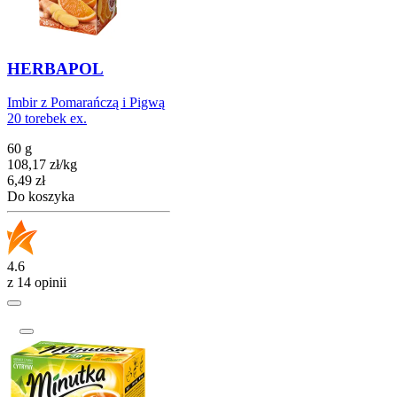
HERBAPOL
Imbir z Pomarańczą i Pigwą
20 torebek ex.
60 g
108,17
zł
/
kg
Cena
6,49
zł
Do koszyka
4.6
z 14 opinii