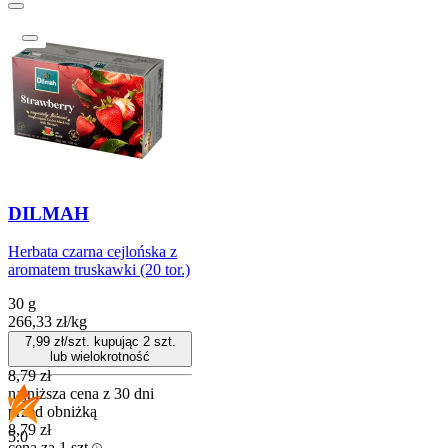
DILMAH
Herbata czarna cejlońska z
aromatem truskawki (20 tor.)
30 g
266,33
zł
/
kg
7,99
zł/szt. kupując
2
szt.
lub wielokrotność
8,79
zł
najniższa cena z 30 dni
przed obniżką
8,79
zł
5.0
cena za 1 szt.