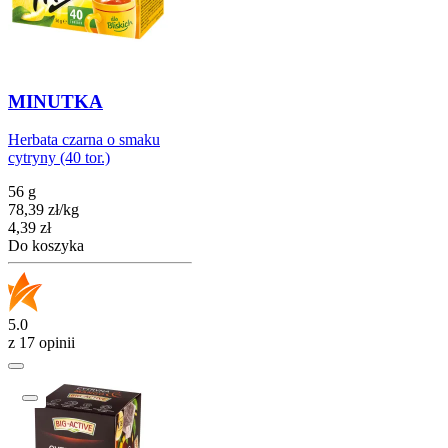
MINUTKA
Herbata czarna o smaku
cytryny (40 tor.)
56 g
78,39
zł
/
kg
Cena
4,39
zł
Do koszyka
5.0
z 17 opinii