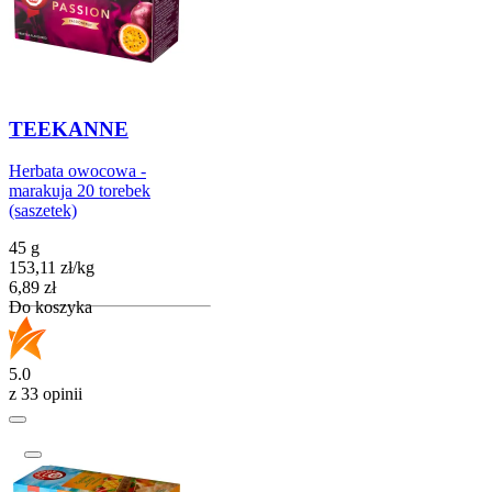
TEEKANNE
Herbata owocowa -
marakuja 20 torebek
(saszetek)
45 g
153,11
zł
/
kg
Cena
6,89
zł
Do koszyka
5.0
z 33 opinii