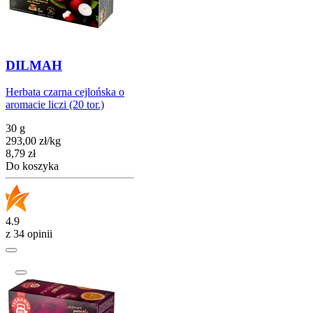
DILMAH
Herbata czarna cejlońska o
aromacie liczi (20 tor.)
30 g
293,00
zł
/
kg
Cena
8,79
zł
Do koszyka
4.9
z 34 opinii