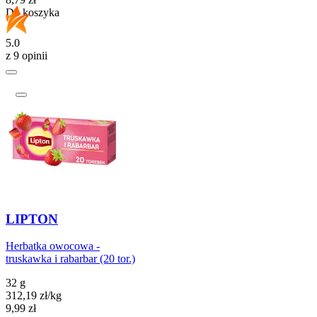
Do koszyka
5.0
z 9 opinii
LIPTON
Herbatka owocowa -
truskawka i rabarbar (20 tor.)
32 g
312,19
zł
/
kg
Cena
9,99
zł