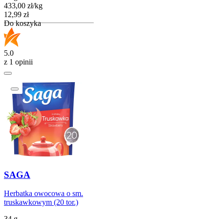
433,00
zł
/
kg
Cena
12,99
zł
Do koszyka
5.0
z 1 opinii
SAGA
Herbatka owocowa o sm.
truskawkowym (20 tor.)
34 g