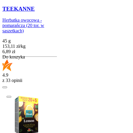
TEEKANNE
Herbatka owocowa -
pomarańcza (20 tor. w
saszetkach)
45 g
153,11
zł
/
kg
Cena
6,89
zł
Do koszyka
4.9
z 33 opinii