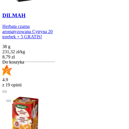
DILMAH
Herbata czarna
aromatyzowana Cytryna 20
torebek + 5 GRATIS!
38 g
231,32
zł
/
kg
Cena
8,79
zł
Do koszyka
4.9
z 19 opinii