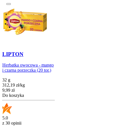
LIPTON
Herbatka owocowa - mango
i czarna porzeczka (20 tor.)
32 g
312,19
zł
/
kg
Cena
9,99
zł
Do koszyka
5.0
z 30 opinii