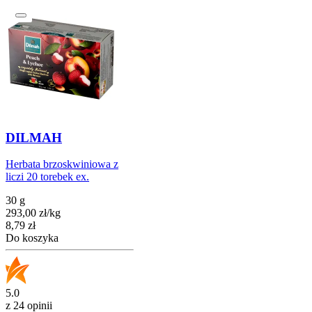
DILMAH
Herbata brzoskwiniowa z
liczi 20 torebek ex.
30 g
293,00
zł
/
kg
Cena
8,79
zł
Do koszyka
5.0
z 24 opinii