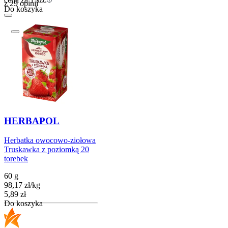
z 29 opinii
Do koszyka
HERBAPOL
Herbatka owocowo-ziołowa
Truskawka z poziomką 20
torebek
60 g
98,17
zł
/
kg
Cena
5,89
zł
Do koszyka