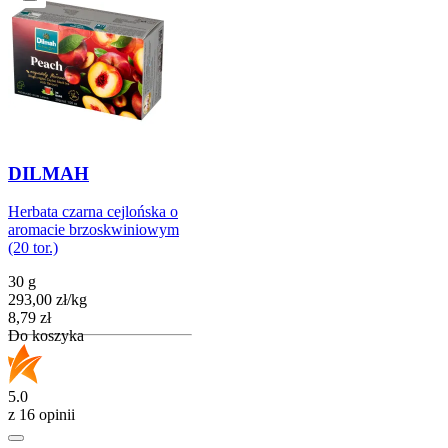
DILMAH
Herbata czarna cejlońska o
aromacie brzoskwiniowym
(20 tor.)
30 g
293,00
zł
/
kg
Cena
8,79
zł
Do koszyka
5.0
z 16 opinii