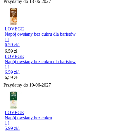
Przydatny do
13-06-2027
LOVEGE
Napój owsiany bez cukru dla baristów
1 l
6,59
zł
/l
Cena
6,59
zł
LOVEGE
Napój owsiany bez cukru dla baristów
1 l
6,59
zł
/l
Cena
6,59
zł
Przydatny do
19-06-2027
LOVEGE
Napój owsiany bez cukru
1 l
5,99
zł
/l