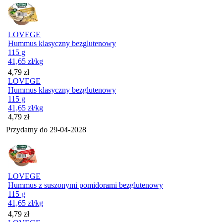
LOVEGE
Hummus klasyczny bezglutenowy
115 g
41,65
zł
/kg
Cena
4,79
zł
LOVEGE
Hummus klasyczny bezglutenowy
115 g
41,65
zł
/kg
Cena
4,79
zł
Przydatny do
29-04-2028
LOVEGE
Hummus z suszonymi pomidorami bezglutenowy
115 g
41,65
zł
/kg
Cena
4,79
zł