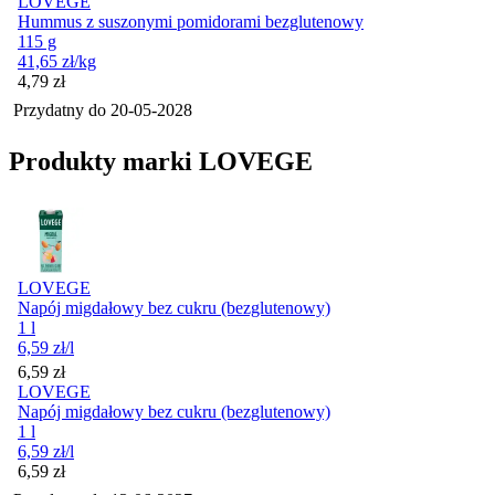
LOVEGE
Hummus z suszonymi pomidorami bezglutenowy
115 g
41,65
zł
/kg
Cena
4,79
zł
Przydatny do
20-05-2028
Produkty marki LOVEGE
LOVEGE
Napój migdałowy bez cukru (bezglutenowy)
1 l
6,59
zł
/l
Cena
6,59
zł
LOVEGE
Napój migdałowy bez cukru (bezglutenowy)
1 l
6,59
zł
/l
Cena
6,59
zł