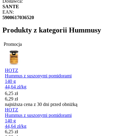
Dostawca:
SANTE
EAN:
5900617036520
Produkty z kategorii Hummusy
Promocja
HOTZ
Hummus z suszonymi pomidorami
140 g
44,64
zł
/kg
Cena promocyjna
6,25
zł
6,29
zł
najniższa cena z 30 dni przed obniżką
HOTZ
Hummus z suszonymi pomidorami
140 g
44,64
zł
/kg
Cena promocyjna
6,25
zł