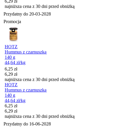
6,29
zł
najniższa cena z 30 dni przed obniżką
Przydatny do
20-03-2028
Promocja
HOTZ
Hummus z czarnuszką
140 g
44,64
zł
/kg
Cena promocyjna
6,25
zł
6,29
zł
najniższa cena z 30 dni przed obniżką
HOTZ
Hummus z czarnuszką
140 g
44,64
zł
/kg
Cena promocyjna
6,25
zł
6,29
zł
najniższa cena z 30 dni przed obniżką
Przydatny do
16-06-2028