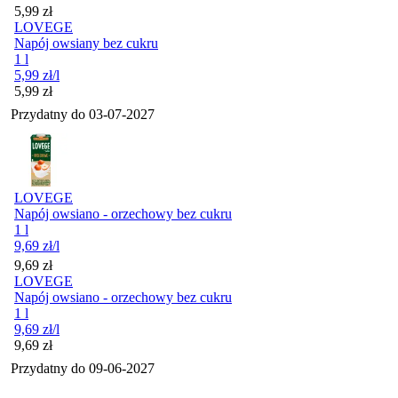
Cena
5,99
zł
LOVEGE
Napój owsiany bez cukru
1 l
5,99
zł
/l
Cena
5,99
zł
Przydatny do
03-07-2027
LOVEGE
Napój owsiano - orzechowy bez cukru
1 l
9,69
zł
/l
Cena
9,69
zł
LOVEGE
Napój owsiano - orzechowy bez cukru
1 l
9,69
zł
/l
Cena
9,69
zł
Przydatny do
09-06-2027