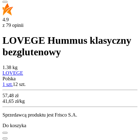
4.9
z 79 opinii
LOVEGE Hummus klasyczny
bezglutenowy
1.38 kg
LOVEGE
Polska
1 szt.
12
szt.
Cena
57,48
zł
41,65
zł
/kg
Sprzedawcą produktu jest Frisco S.A.
Do koszyka