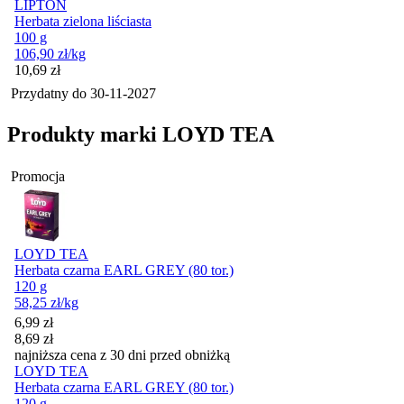
LIPTON
Herbata zielona liściasta
100 g
106,90
zł
/kg
Cena
10,69
zł
Przydatny do
30-11-2027
Produkty marki LOYD TEA
Promocja
LOYD TEA
Herbata czarna EARL GREY (80 tor.)
120 g
58,25
zł
/kg
Cena promocyjna
6,99
zł
8,69
zł
najniższa cena z 30 dni przed obniżką
LOYD TEA
Herbata czarna EARL GREY (80 tor.)
120 g