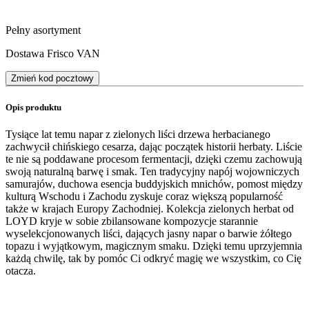
Pełny asortyment
Dostawa Frisco VAN
Zmień kod pocztowy
Opis produktu
Tysiące lat temu napar z zielonych liści drzewa herbacianego
zachwycił chińskiego cesarza, dając początek historii herbaty. Liście
te nie są poddawane procesom fermentacji, dzięki czemu zachowują
swoją naturalną barwę i smak. Ten tradycyjny napój wojowniczych
samurajów, duchowa esencja buddyjskich mnichów, pomost między
kulturą Wschodu i Zachodu zyskuje coraz większą popularność
także w krajach Europy Zachodniej. Kolekcja zielonych herbat od
LOYD kryje w sobie zbilansowane kompozycje starannie
wyselekcjonowanych liści, dających jasny napar o barwie żółtego
topazu i wyjątkowym, magicznym smaku. Dzięki temu uprzyjemnia
każdą chwilę, tak by pomóc Ci odkryć magię we wszystkim, co Cię
otacza.