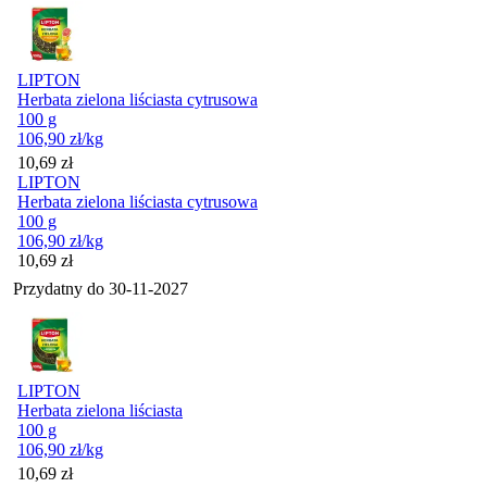
LIPTON
Herbata zielona liściasta cytrusowa
100 g
106,90
zł
/kg
Cena
10,69
zł
LIPTON
Herbata zielona liściasta cytrusowa
100 g
106,90
zł
/kg
Cena
10,69
zł
Przydatny do
30-11-2027
LIPTON
Herbata zielona liściasta
100 g
106,90
zł
/kg
Cena
10,69
zł