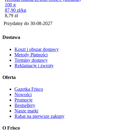
100 g
87,90
zł
/kg
Cena
8,79
zł
Przydatny do
30-08-2027
Dostawa
Koszt i obszar dostawy
Metody Płatności
Terminy dostawy
Reklamacje i zwroty
Oferta
Gazetka Frisco
Nowości
Promocje
Bestsellery
Nasze marki
Rabat na pierwsze zakupy
O Frisco