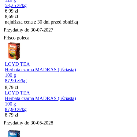
58,25
zł
/kg
Cena promocyjna
6,99
zł
8,69
zł
najniższa cena z 30 dni przed obniżką
Przydatny do
30-07-2027
Frisco poleca
LOYD TEA
Herbata czarna MADRAS (liściasta)
100 g
87,90
zł
/kg
Cena
8,79
zł
LOYD TEA
Herbata czarna MADRAS (liściasta)
100 g
87,90
zł
/kg
Cena
8,79
zł
Przydatny do
30-05-2028