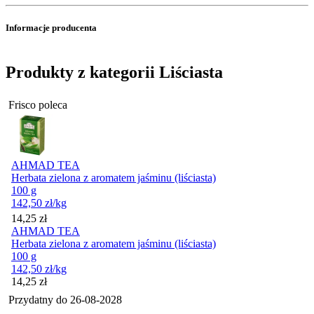
Informacje producenta
Produkty z kategorii Liściasta
Frisco poleca
AHMAD TEA
Herbata zielona z aromatem jaśminu (liściasta)
100 g
142,50
zł
/kg
Cena
14,25
zł
AHMAD TEA
Herbata zielona z aromatem jaśminu (liściasta)
100 g
142,50
zł
/kg
Cena
14,25
zł
Przydatny do
26-08-2028