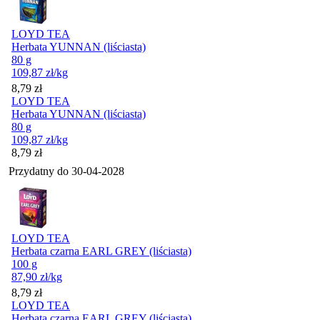
LOYD TEA
Herbata YUNNAN (liściasta)
80 g
109,87
zł
/kg
Cena
8,79
zł
LOYD TEA
Herbata YUNNAN (liściasta)
80 g
109,87
zł
/kg
Cena
8,79
zł
Przydatny do
30-04-2028
LOYD TEA
Herbata czarna EARL GREY (liściasta)
100 g
87,90
zł
/kg
Cena
8,79
zł
LOYD TEA
Herbata czarna EARL GREY (liściasta)