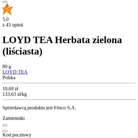
5.0
z 43 opinii
LOYD TEA Herbata zielona
(liściasta)
80 g
LOYD TEA
Polska
Cena
10,69
zł
133,63
zł
/kg
Sprzedawcą produktu jest Frisco S.A.
Zamienniki
Kod pocztowy