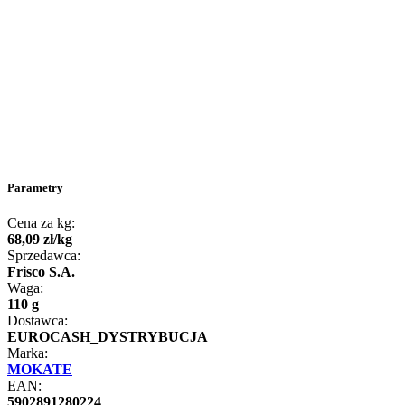
Parametry
Cena za kg:
68
,
09
zł
/
kg
Sprzedawca:
Frisco S.A.
Waga:
110 g
Dostawca:
EUROCASH_DYSTRYBUCJA
Marka:
MOKATE
EAN:
5902891280224