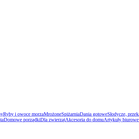
ny
Ryby i owoce morza
Mrożone
Spiżarnia
Dania gotowe
Słodycze, przek
ta
Domowe porządki
Dla zwierząt
Akcesoria do domu
Artykuły biurowe 