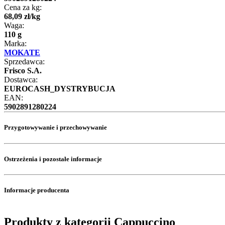
Cena za kg:
68
,
09
zł
/
kg
Waga:
110 g
Marka:
MOKATE
Sprzedawca:
Frisco S.A.
Dostawca:
EUROCASH_DYSTRYBUCJA
EAN:
5902891280224
Przygotowywanie i przechowywanie
Ostrzeżenia i pozostałe informacje
Informacje producenta
Produkty z kategorii Cappuccino