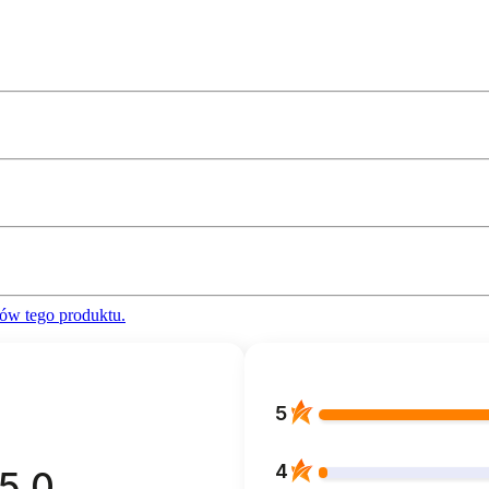
ów tego produktu.
5
4
5.0