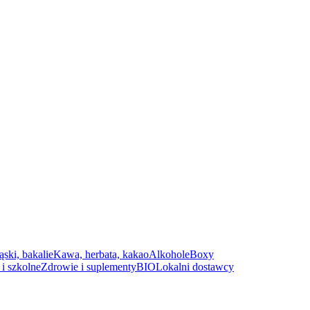
ąski, bakalie
Kawa, herbata, kakao
Alkohole
Boxy
i szkolne
Zdrowie i suplementy
BIO
Lokalni dostawcy