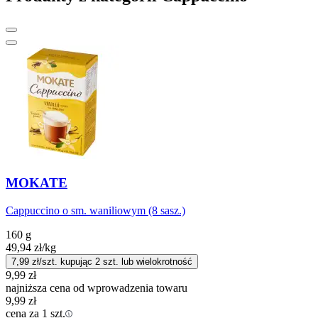
MOKATE
Cappuccino o sm. waniliowym (8 sasz.)
160 g
49,94
zł
/kg
7,99
zł/szt. kupując
2
szt.
lub wielokrotność
9,99
zł
najniższa cena od wprowadzenia towaru
9,99
zł
cena za 1 szt.