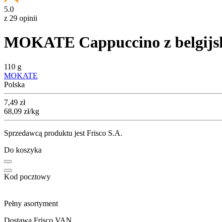
5.0
z 29 opinii
MOKATE Cappuccino z belgijską
110 g
MOKATE
Polska
Cena
7,49
zł
68,09
zł
/kg
Sprzedawcą produktu jest Frisco S.A.
Do koszyka
Kod pocztowy
Pełny asortyment
Dostawa Frisco VAN