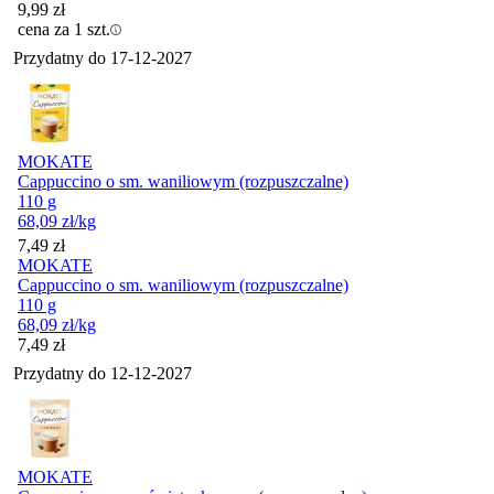
9,99
zł
cena za 1 szt.
Przydatny do
17-12-2027
MOKATE
Cappuccino o sm. waniliowym (rozpuszczalne)
110 g
68,09
zł
/kg
Cena
7,49
zł
MOKATE
Cappuccino o sm. waniliowym (rozpuszczalne)
110 g
68,09
zł
/kg
Cena
7,49
zł
Przydatny do
12-12-2027
MOKATE