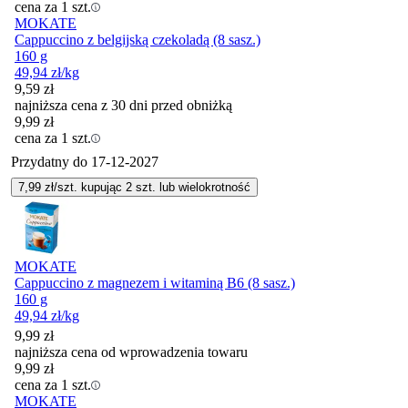
cena za 1 szt.
MOKATE
Cappuccino z belgijską czekoladą (8 sasz.)
160 g
49,94
zł
/kg
9,59
zł
najniższa cena z 30 dni przed obniżką
9,99
zł
cena za 1 szt.
Przydatny do
17-12-2027
7,99
zł/szt. kupując
2
szt.
lub wielokrotność
MOKATE
Cappuccino z magnezem i witaminą B6 (8 sasz.)
160 g
49,94
zł
/kg
9,99
zł
najniższa cena od wprowadzenia towaru
9,99
zł
cena za 1 szt.
MOKATE