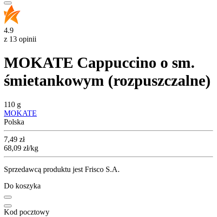
4.9
z 13 opinii
MOKATE Cappuccino o sm.
śmietankowym (rozpuszczalne)
110 g
MOKATE
Polska
Cena
7,49
zł
68,09
zł
/kg
Sprzedawcą produktu jest Frisco S.A.
Do koszyka
Kod pocztowy