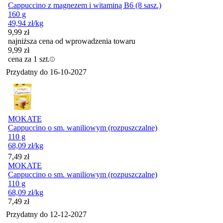
Cappuccino z magnezem i witaminą B6 (8 sasz.)
160 g
49,94
zł
/kg
9,99
zł
najniższa cena od wprowadzenia towaru
9,99
zł
cena za 1 szt.
Przydatny do
16-10-2027
MOKATE
Cappuccino o sm. waniliowym (rozpuszczalne)
110 g
68,09
zł
/kg
Cena
7,49
zł
MOKATE
Cappuccino o sm. waniliowym (rozpuszczalne)
110 g
68,09
zł
/kg
Cena
7,49
zł
Przydatny do
12-12-2027