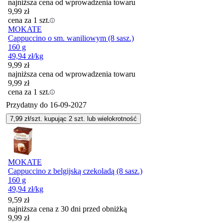
najniższa cena od wprowadzenia towaru
9,99
zł
cena za 1 szt.
MOKATE
Cappuccino o sm. waniliowym (8 sasz.)
160 g
49,94
zł
/kg
9,99
zł
najniższa cena od wprowadzenia towaru
9,99
zł
cena za 1 szt.
Przydatny do
16-09-2027
7,99
zł/szt. kupując
2
szt.
lub wielokrotność
MOKATE
Cappuccino z belgijską czekoladą (8 sasz.)
160 g
49,94
zł
/kg
9,59
zł
najniższa cena z 30 dni przed obniżką
9,99
zł