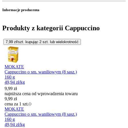
Informacje producenta
Produkty z kategorii Cappuccino
7,99
zł/szt. kupując
2
szt.
lub wielokrotność
MOKATE
Cappuccino o sm. waniliowym (8 sasz.)
160 g
49,94
zł
/kg
9,99
zł
najniższa cena od wprowadzenia towaru
9,99
zł
cena za 1 szt.
MOKATE
Cappuccino o sm. waniliowym (8 sasz.)
160 g
49,94
zł
/kg