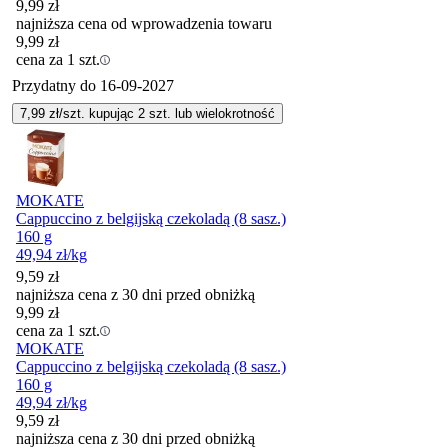
9,99
zł
najniższa cena od wprowadzenia towaru
9,99
zł
cena za 1 szt.
Przydatny do
16-09-2027
7,99
zł/szt. kupując
2
szt.
lub wielokrotność
MOKATE
Cappuccino z belgijską czekoladą (8 sasz.)
160 g
49,94
zł
/kg
9,59
zł
najniższa cena z 30 dni przed obniżką
9,99
zł
cena za 1 szt.
MOKATE
Cappuccino z belgijską czekoladą (8 sasz.)
160 g
49,94
zł
/kg
9,59
zł
najniższa cena z 30 dni przed obniżką