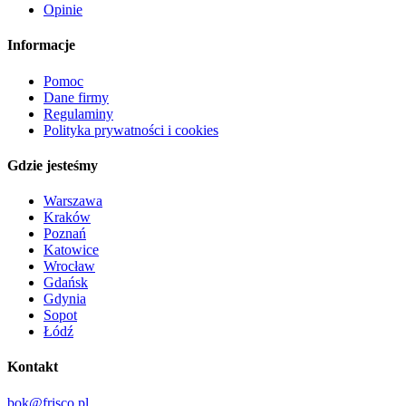
Opinie
Informacje
Pomoc
Dane firmy
Regulaminy
Polityka prywatności i cookies
Gdzie jesteśmy
Warszawa
Kraków
Poznań
Katowice
Wrocław
Gdańsk
Gdynia
Sopot
Łódź
Kontakt
bok@frisco.pl