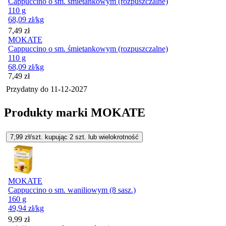
Cappuccino o sm. śmietankowym (rozpuszczalne)
110 g
68,09
zł
/kg
Cena
7,49
zł
MOKATE
Cappuccino o sm. śmietankowym (rozpuszczalne)
110 g
68,09
zł
/kg
Cena
7,49
zł
Przydatny do
11-12-2027
Produkty marki MOKATE
7,99
zł/szt. kupując
2
szt.
lub wielokrotność
MOKATE
Cappuccino o sm. waniliowym (8 sasz.)
160 g
49,94
zł
/kg
9,99
zł