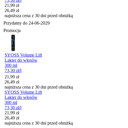
73,30
zł
/l
Cena promocyjna
21,99
zł
26,49
zł
najniższa cena z 30 dni przed obniżką
Przydatny do
24-06-2029
Promocja
SYOSS Volume Lift
Lakier do włosów
300 ml
73,30
zł
/l
Cena promocyjna
21,99
zł
26,49
zł
najniższa cena z 30 dni przed obniżką
SYOSS Volume Lift
Lakier do włosów
300 ml
73,30
zł
/l
Cena promocyjna
21,99
zł
26,49
zł
najniższa cena z 30 dni przed obniżką