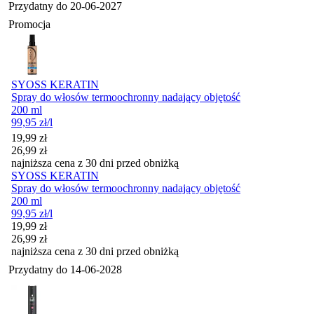
Przydatny do
20-06-2027
Promocja
SYOSS KERATIN
Spray do włosów termoochronny nadający objętość
200 ml
99,95
zł
/l
Cena promocyjna
19,99
zł
26,99
zł
najniższa cena z 30 dni przed obniżką
SYOSS KERATIN
Spray do włosów termoochronny nadający objętość
200 ml
99,95
zł
/l
Cena promocyjna
19,99
zł
26,99
zł
najniższa cena z 30 dni przed obniżką
Przydatny do
14-06-2028