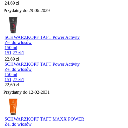
Cena
24,69
zł
Przydatny do
29-06-2029
SCHWARZKOPF TAFT Power Activity
Żel do włosów
150 ml
151,27
zł
/l
Cena
22,69
zł
SCHWARZKOPF TAFT Power Activity
Żel do włosów
150 ml
151,27
zł
/l
Cena
22,69
zł
Przydatny do
12-02-2031
SCHWARZKOPF TAFT MAXX POWER
Żel do włosów