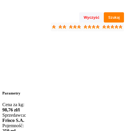
Wyczyść
Szukaj
Parametry
Cena za kg:
98
,
76
zł
/
l
Sprzedawca:
Frisco S.A.
Pojemność:
250 ml