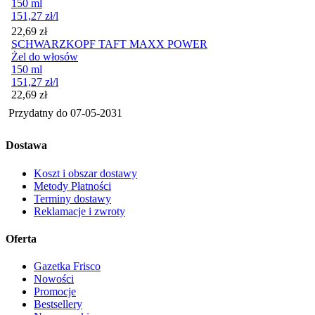
150 ml
151,27
zł
/l
Cena
22,69
zł
SCHWARZKOPF TAFT MAXX POWER
Żel do włosów
150 ml
151,27
zł
/l
Cena
22,69
zł
Przydatny do
07-05-2031
Dostawa
Koszt i obszar dostawy
Metody Płatności
Terminy dostawy
Reklamacje i zwroty
Oferta
Gazetka Frisco
Nowości
Promocje
Bestsellery