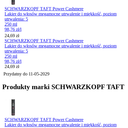
SCHWARZKOPF TAFT Power Cashmere
Lakier do włosów megamocne utrwalenie i miękkość, poziom
utrwalenia: 5
250 ml
98,76
zł
/l
Cena
24,69
zł
SCHWARZKOPF TAFT Power Cashmere
Lakier do włosów megamocne utrwalenie i miękkość, poziom
utrwalenia: 5
250 ml
98,76
zł
/l
Cena
24,69
zł
Przydatny do
11-05-2029
Produkty marki SCHWARZKOPF TAFT
SCHWARZKOPF TAFT Power Cashmere
Lakier do włosów megamocne utrwalenie i miękkość, poziom