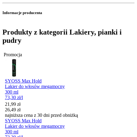
Informacje producenta
Produkty z kategorii Lakiery, pianki i
pudry
Promocja
SYOSS Max Hold
Lakier do włosów megamocny
300 ml
73,30
zł
/l
Cena promocyjna
21,99
zł
26,49
zł
najniższa cena z 30 dni przed obniżką
SYOSS Max Hold
Lakier do włosów megamocny
300 ml