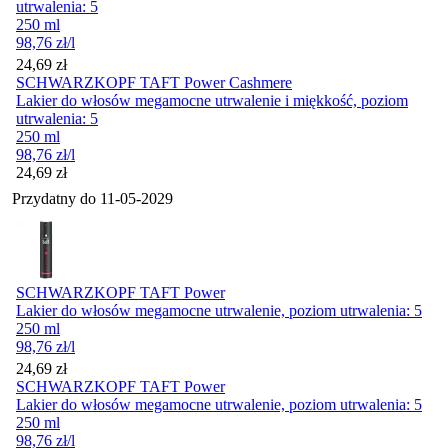
utrwalenia: 5
250 ml
98,76
zł
/l
Cena
24,69
zł
SCHWARZKOPF TAFT Power Cashmere
Lakier do włosów megamocne utrwalenie i miękkość, poziom
utrwalenia: 5
250 ml
98,76
zł
/l
Cena
24,69
zł
Przydatny do
11-05-2029
SCHWARZKOPF TAFT Power
Lakier do włosów megamocne utrwalenie, poziom utrwalenia: 5
250 ml
98,76
zł
/l
Cena
24,69
zł
SCHWARZKOPF TAFT Power
Lakier do włosów megamocne utrwalenie, poziom utrwalenia: 5
250 ml
98,76
zł
/l