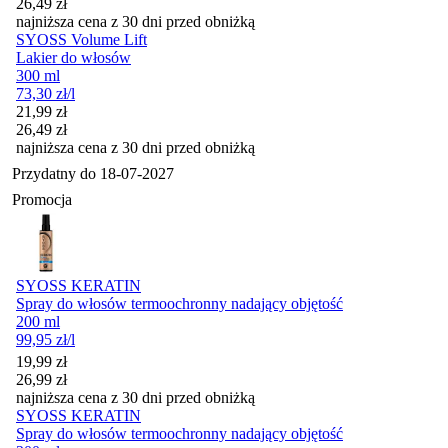
26,49
zł
najniższa cena z 30 dni przed obniżką
SYOSS Volume Lift
Lakier do włosów
300 ml
73,30
zł
/l
Cena promocyjna
21,99
zł
26,49
zł
najniższa cena z 30 dni przed obniżką
Przydatny do
18-07-2027
Promocja
SYOSS KERATIN
Spray do włosów termoochronny nadający objętość
200 ml
99,95
zł
/l
Cena promocyjna
19,99
zł
26,99
zł
najniższa cena z 30 dni przed obniżką
SYOSS KERATIN
Spray do włosów termoochronny nadający objętość