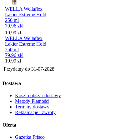
WELLA Wellaflex
Lakier Estreme Hold
250 ml
79,96
zł
/l
Cena
19,99
zł
WELLA Wellaflex
Lakier Estreme Hold
250 ml
79,96
zł
/l
Cena
19,99
zł
Przydatny do
31-07-2028
Dostawa
Koszt i obszar dostawy
Metody Płatności
Terminy dostawy
Reklamacje i zwroty
Oferta
Gazetka Frisco