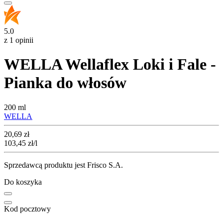
5.0
z 1 opinii
WELLA Wellaflex Loki i Fale -
Pianka do włosów
200 ml
WELLA
Cena
20,69
zł
103,45
zł
/l
Sprzedawcą produktu jest Frisco S.A.
Do koszyka
Kod pocztowy