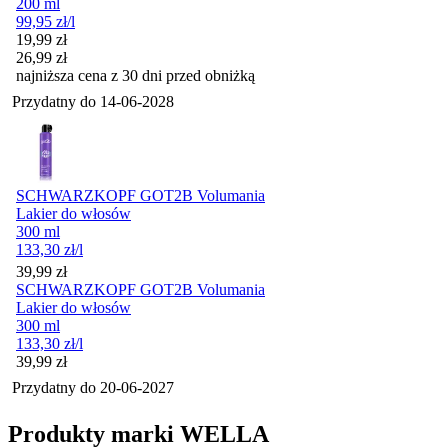
200 ml
99,95
zł
/l
Cena promocyjna
19,99
zł
26,99
zł
najniższa cena z 30 dni przed obniżką
Przydatny do
14-06-2028
SCHWARZKOPF GOT2B Volumania
Lakier do włosów
300 ml
133,30
zł
/l
Cena
39,99
zł
SCHWARZKOPF GOT2B Volumania
Lakier do włosów
300 ml
133,30
zł
/l
Cena
39,99
zł
Przydatny do
20-06-2027
Produkty marki WELLA