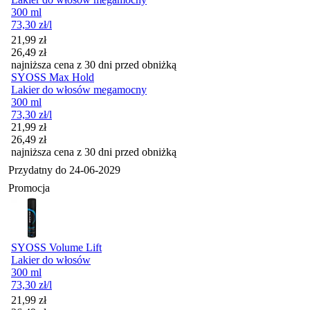
300 ml
73,30
zł
/l
Cena promocyjna
21,99
zł
26,49
zł
najniższa cena z 30 dni przed obniżką
SYOSS Max Hold
Lakier do włosów megamocny
300 ml
73,30
zł
/l
Cena promocyjna
21,99
zł
26,49
zł
najniższa cena z 30 dni przed obniżką
Przydatny do
24-06-2029
Promocja
SYOSS Volume Lift
Lakier do włosów
300 ml
73,30
zł
/l
Cena promocyjna
21,99
zł