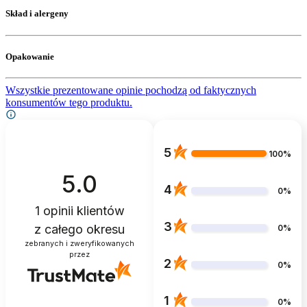
Skład i alergeny
Opakowanie
Wszystkie prezentowane opinie pochodzą od faktycznych
konsumentów tego produktu.
5
100%
5.0
4
0%
1
opinii klientów
3
z całego okresu
0%
zebranych i zweryfikowanych
przez
2
0%
1
0%