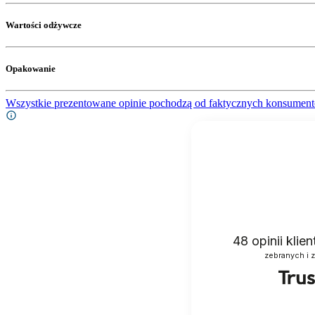
Wartości odżywcze
Opakowanie
Wszystkie prezentowane opinie pochodzą od faktycznych konsument
48
opinii klie
zebranych i 