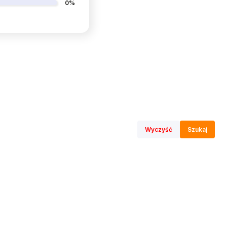
0%
Wyczyść
Szukaj