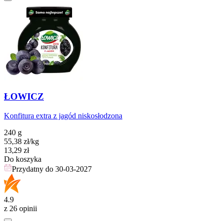
ŁOWICZ
Konfitura extra z jagód niskosłodzona
240 g
55,38
zł
/kg
Cena
13,29
zł
Do koszyka
Przydatny do
30-03-2027
4.9
z 26 opinii