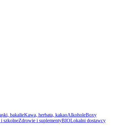
ąski, bakalie
Kawa, herbata, kakao
Alkohole
Boxy
i szkolne
Zdrowie i suplementy
BIO
Lokalni dostawcy