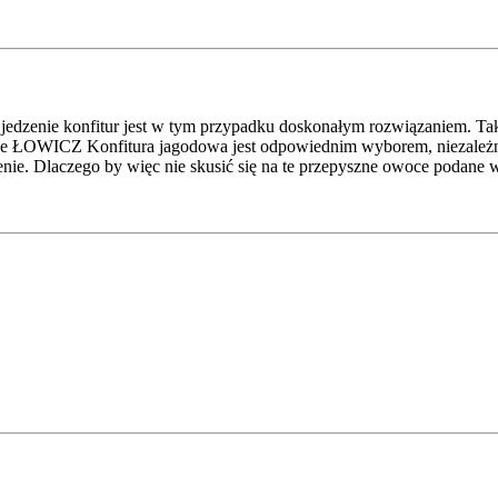
o jedzenie konfitur jest w tym przypadku doskonałym rozwiązaniem. T
, że ŁOWICZ Konfitura jagodowa jest odpowiednim wyborem, niezależni
enie. Dlaczego by więc nie skusić się na te przepyszne owoce podane