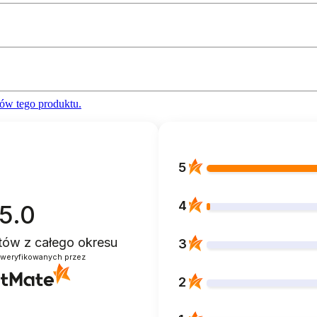
ów tego produktu.
5
4
5.0
ntów
z całego okresu
3
zweryfikowanych przez
2