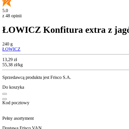
5.0
z 48 opinii
ŁOWICZ Konfitura extra z jagó
240 g
ŁOWICZ
Cena
13,29
zł
55,38
zł
/kg
Sprzedawcą produktu jest Frisco S.A.
Do koszyka
Kod pocztowy
Pełny asortyment
Dostawa Frisco VAN