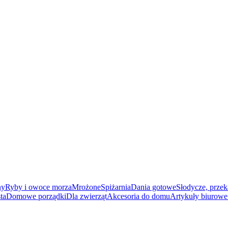
ny
Ryby i owoce morza
Mrożone
Spiżarnia
Dania gotowe
Słodycze, przek
ta
Domowe porządki
Dla zwierząt
Akcesoria do domu
Artykuły biurowe 