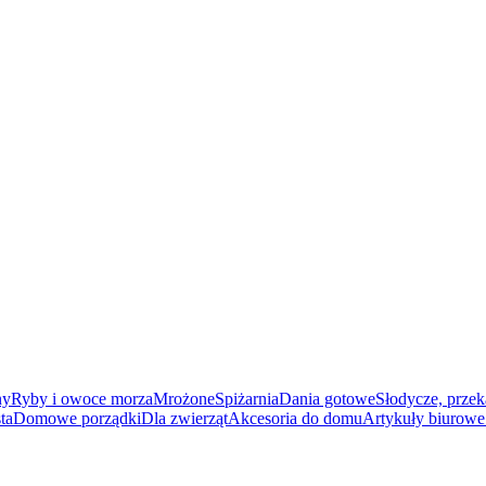
ny
Ryby i owoce morza
Mrożone
Spiżarnia
Dania gotowe
Słodycze, przek
ta
Domowe porządki
Dla zwierząt
Akcesoria do domu
Artykuły biurowe 