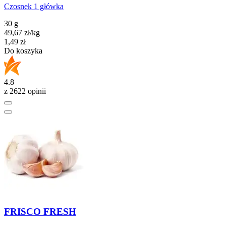
Czosnek 1 główka
30 g
49,67
zł
/kg
Cena
1,49
zł
Do koszyka
4.8
z 2622 opinii
FRISCO FRESH