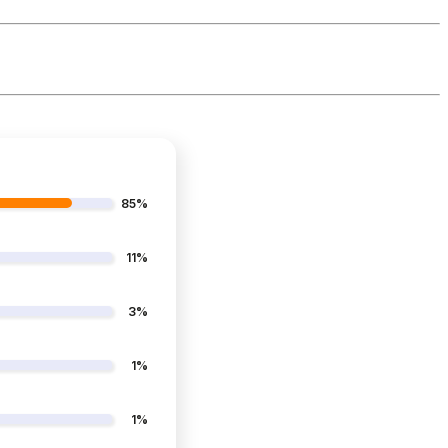
85%
11%
3%
1%
1%