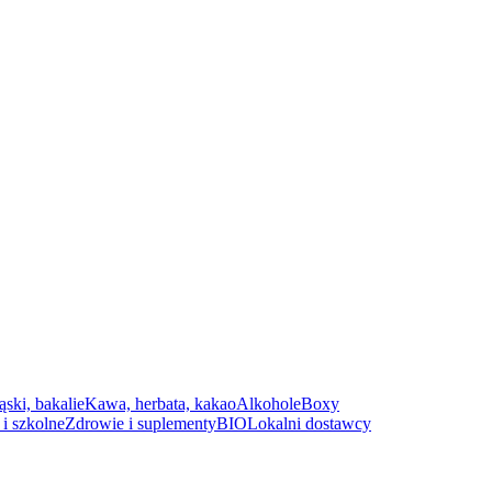
ąski, bakalie
Kawa, herbata, kakao
Alkohole
Boxy
i szkolne
Zdrowie i suplementy
BIO
Lokalni dostawcy