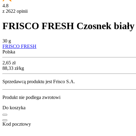
4.8
z 2622 opinii
FRISCO FRESH Czosnek biały 1
30 g
FRISCO FRESH
Polska
Cena
2,65
zł
88,33
zł
/kg
Sprzedawcą produktu jest Frisco S.A.
Produkt nie podlega zwrotowi
Do koszyka
Kod pocztowy