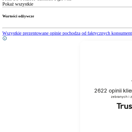
Pokaż wszystkie
Wartości odżywcze
Wszystkie prezentowane opinie pochodzą od faktycznych konsument
2622
opinii kl
zebranych i 