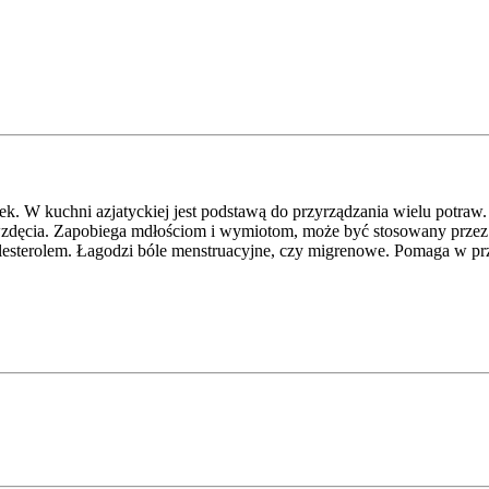
łowiek. W kuchni azjatyckiej jest podstawą do przyrządzania wielu potr
zdęcia. Zapobiega mdłościom i wymiotom, może być stosowany przez ko
esterolem. Łagodzi bóle menstruacyjne, czy migrenowe. Pomaga w prz