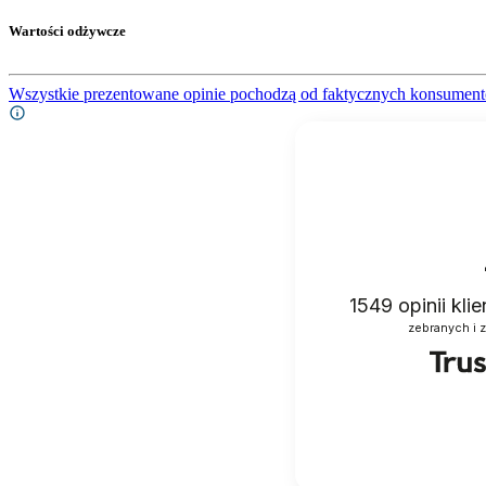
Wartości odżywcze
Wszystkie prezentowane opinie pochodzą od faktycznych konsument
1549
opinii kli
zebranych i 