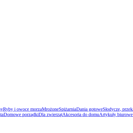
ny
Ryby i owoce morza
Mrożone
Spiżarnia
Dania gotowe
Słodycze, przek
ta
Domowe porządki
Dla zwierząt
Akcesoria do domu
Artykuły biurowe 