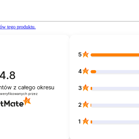
ów tego produktu.
5
4
4.8
entów
z całego okresu
3
zweryfikowanych przez
2
1