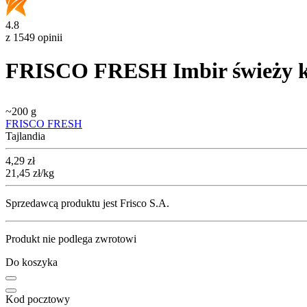
4.8
z 1549 opinii
FRISCO FRESH Imbir świeży kłą
~
200 g
FRISCO FRESH
Tajlandia
Cena
4,29
zł
21,45
zł
/kg
Sprzedawcą produktu jest Frisco S.A.
Produkt nie podlega zwrotowi
Do koszyka
Kod pocztowy