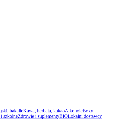
ąski, bakalie
Kawa, herbata, kakao
Alkohole
Boxy
i szkolne
Zdrowie i suplementy
BIO
Lokalni dostawcy