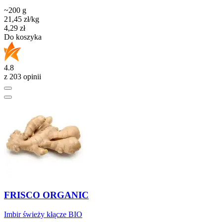
~200 g
21,45
zł
/kg
Cena
4,29
zł
Do koszyka
4.8
z 203 opinii
FRISCO ORGANIC
Imbir świeży kłącze BIO