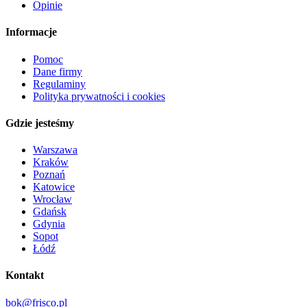
Opinie
Informacje
Pomoc
Dane firmy
Regulaminy
Polityka prywatności i cookies
Gdzie jesteśmy
Warszawa
Kraków
Poznań
Katowice
Wrocław
Gdańsk
Gdynia
Sopot
Łódź
Kontakt
bok@frisco.pl