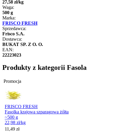
27
,
58
zł
/
kg
Waga:
500 g
Marka:
FRISCO FRESH
Sprzedawca:
Frisco S.A.
Dostawca:
BUKAT SP. Z O. O.
EAN:
22223023
Produkty z kategorii Fasola
Promocja
FRISCO FRESH
Fasolka krajowa szparagowa żółta
~500 g
22,98
zł
/kg
Cena promocyjna
11,49
zł