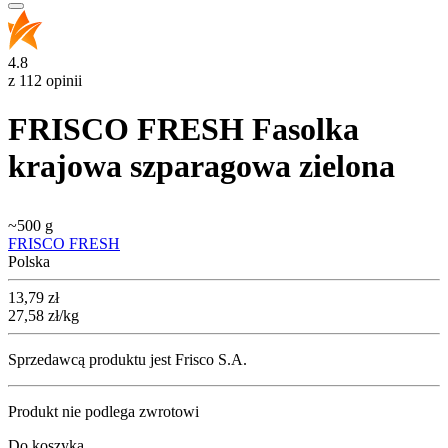
4.8
z 112 opinii
FRISCO FRESH Fasolka
krajowa szparagowa zielona
~
500 g
FRISCO FRESH
Polska
Cena
13,79
zł
27,58
zł
/kg
Sprzedawcą produktu jest Frisco S.A.
Produkt nie podlega zwrotowi
Do koszyka