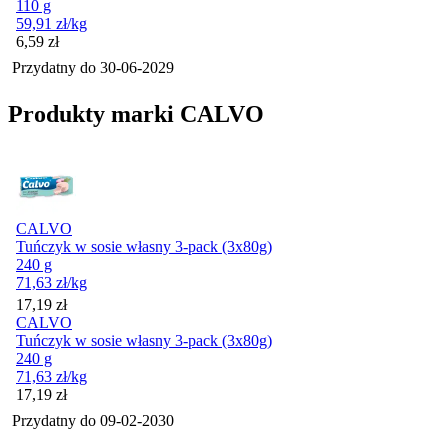
110 g
59,91
zł
/kg
Cena
6,59
zł
Przydatny do
30-06-2029
Produkty marki CALVO
CALVO
Tuńczyk w sosie własny 3-pack (3x80g)
240 g
71,63
zł
/kg
Cena
17,19
zł
CALVO
Tuńczyk w sosie własny 3-pack (3x80g)
240 g
71,63
zł
/kg
Cena
17,19
zł
Przydatny do
09-02-2030