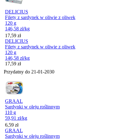
DELICIUS
Filety z sardynek w oliwie z oliwek
120 g
146,58
zł
/kg
Cena
17,59
zł
DELICIUS
Filety z sardynek w oliwie z oliwek
120 g
146,58
zł
/kg
Cena
17,59
zł
Przydatny do
21-01-2030
GRAAL
Sardynki w oleju roślinnym
110 g
59,91
zł
/kg
Cena
6,59
zł
GRAAL
Sardynki w oleju roślinnym