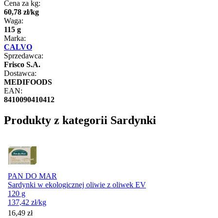
Cena za kg:
60
,
78
zł
/
kg
Waga:
115 g
Marka:
CALVO
Sprzedawca:
Frisco S.A.
Dostawca:
MEDIFOODS
EAN:
8410090410412
Produkty z kategorii Sardynki
PAN DO MAR
Sardynki w ekologicznej oliwie z oliwek EV
120 g
137,42
zł
/kg
Cena
16,49
zł