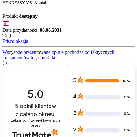
HENNESSY V.S. Koniak
Produkt
dostępny
Data przydatności:
06.06.2031
Tagi
Frisco okazja
Wszystkie prezentowane opinie pochodzą od faktycznych
konsumentów tego produktu.
5
100%
5.0
4
0%
5
opinii klientów
3
z całego okresu
0%
zebranych i zweryfikowanych
przez
2
0%