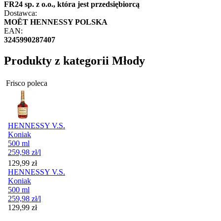
FR24 sp. z o.o., która jest przedsiębiorcą
Dostawca:
MOËT HENNESSY POLSKA
EAN:
3245990287407
Produkty z kategorii Młody
Frisco poleca
HENNESSY V.S.
Koniak
500 ml
259,98
zł
/l
Cena
129,99
zł
HENNESSY V.S.
Koniak
500 ml
259,98
zł
/l
Cena
129,99
zł