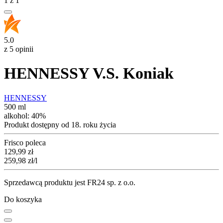
1
z
1
5.0
z 5 opinii
HENNESSY V.S. Koniak
HENNESSY
500 ml
alkohol:
40%
Produkt dostępny od 18. roku życia
Frisco poleca
Cena
129,99
zł
259,98
zł
/l
Sprzedawcą produktu jest FR24 sp. z o.o.
Do koszyka