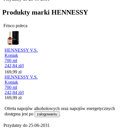
Produkty marki HENNESSY
Frisco poleca
HENNESSY V.S.
Koniak
700 ml
242,84
zł
/l
Cena
169,99
zł
HENNESSY V.S.
Koniak
700 ml
242,84
zł
/l
Cena
169,99
zł
Oferta napojów alkoholowych oraz napojów energetycznych
dostępna jest po
.
zalogowaniu
Przydatny do
25-06-2031