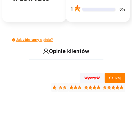
1
0%
Jak zbieramy opinie?
Opinie klientów
Wyczyść
Szukaj