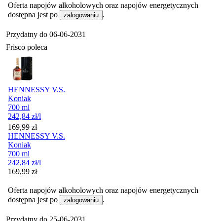
Oferta napojów alkoholowych oraz napojów energetycznych
dostępna jest po
.
zalogowaniu
Przydatny do
06-06-2031
Frisco poleca
HENNESSY V.S.
Koniak
700 ml
242,84
zł
/l
Cena
169,99
zł
HENNESSY V.S.
Koniak
700 ml
242,84
zł
/l
Cena
169,99
zł
Oferta napojów alkoholowych oraz napojów energetycznych
dostępna jest po
.
zalogowaniu
Przydatny do
25-06-2031