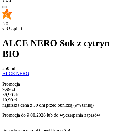
1
z
1
5.0
z 83 opinii
ALCE NERO Sok z cytryn
BIO
250 ml
ALCE NERO
Promocja
Cena promocyjna
9,99
zł
39,96
zł
/l
10,99
zł
najniższa cena z 30 dni przed obniżką (9% taniej)
Promocja do 9.08.2026 lub do wyczerpania zapasów
Sprzedawcą produktu jest Frisco S.A.