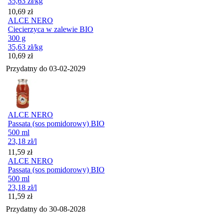
35,63
zł
/kg
Cena
10,69
zł
ALCE NERO
Ciecierzyca w zalewie BIO
300 g
35,63
zł
/kg
Cena
10,69
zł
Przydatny do
03-02-2029
ALCE NERO
Passata (sos pomidorowy) BIO
500 ml
23,18
zł
/l
Cena
11,59
zł
ALCE NERO
Passata (sos pomidorowy) BIO
500 ml
23,18
zł
/l
Cena
11,59
zł
Przydatny do
30-08-2028