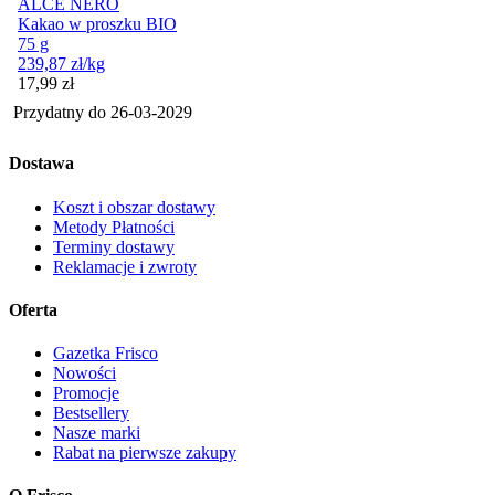
ALCE NERO
Kakao w proszku BIO
75 g
239,87
zł
/kg
Cena
17,99
zł
Przydatny do
26-03-2029
Dostawa
Koszt i obszar dostawy
Metody Płatności
Terminy dostawy
Reklamacje i zwroty
Oferta
Gazetka Frisco
Nowości
Promocje
Bestsellery
Nasze marki
Rabat na pierwsze zakupy