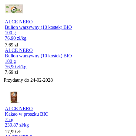
ALCE NERO
Bulion warzywny (10 kostek) BIO
100 g
76,90
zł
/kg
Cena
7,69
zł
ALCE NERO
Bulion warzywny (10 kostek) BIO
100 g
76,90
zł
/kg
Cena
7,69
zł
Przydatny do
24-02-2028
ALCE NERO
Kakao w proszku BIO
75 g
239,87
zł
/kg
Cena
17,99
zł