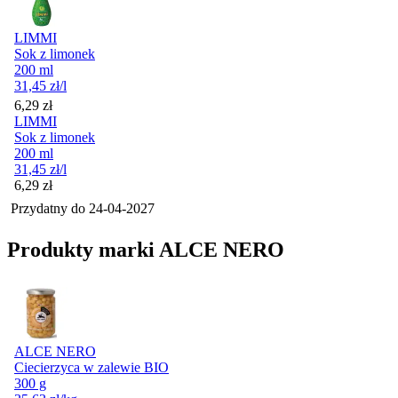
LIMMI
Sok z limonek
200 ml
31,45
zł
/l
Cena
6,29
zł
LIMMI
Sok z limonek
200 ml
31,45
zł
/l
Cena
6,29
zł
Przydatny do
24-04-2027
Produkty marki ALCE NERO
ALCE NERO
Ciecierzyca w zalewie BIO
300 g