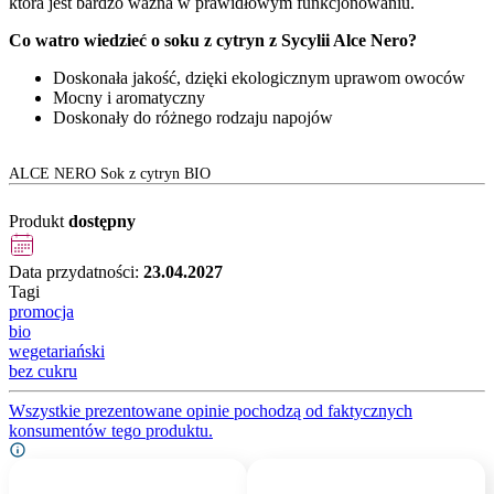
która jest bardzo ważna w prawidłowym funkcjonowaniu.
Co watro wiedzieć o soku z cytryn z Sycylii Alce Nero?
Doskonała jakość, dzięki ekologicznym uprawom owoców
Mocny i aromatyczny
Doskonały do różnego rodzaju napojów
ALCE NERO Sok z cytryn BIO
Produkt
dostępny
Data przydatności:
23.04.2027
Tagi
promocja
bio
wegetariański
bez cukru
Wszystkie prezentowane opinie pochodzą od faktycznych
konsumentów tego produktu.