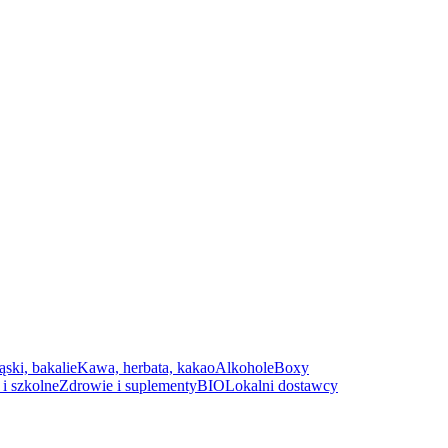
ąski, bakalie
Kawa, herbata, kakao
Alkohole
Boxy
i szkolne
Zdrowie i suplementy
BIO
Lokalni dostawcy