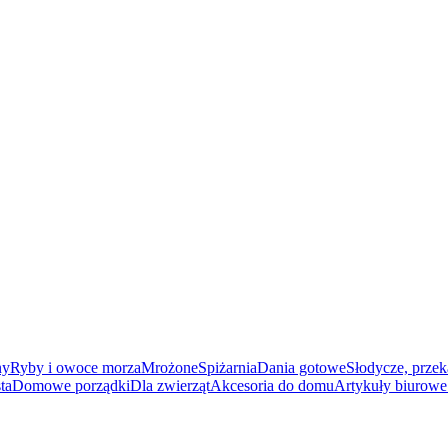
ny
Ryby i owoce morza
Mrożone
Spiżarnia
Dania gotowe
Słodycze, przek
ta
Domowe porządki
Dla zwierząt
Akcesoria do domu
Artykuły biurowe 