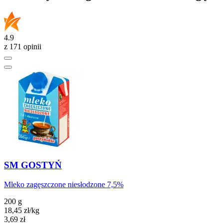
4.9
z 171 opinii
SM GOSTYŃ
Mleko zagęszczone niesłodzone 7,5%
200 g
18,45
zł
/kg
Cena
3,69
zł