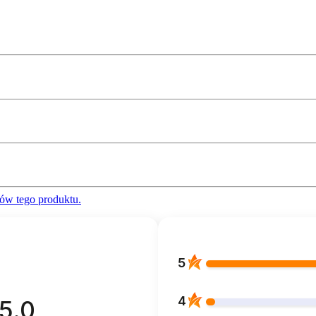
ów tego produktu.
5
4
5.0