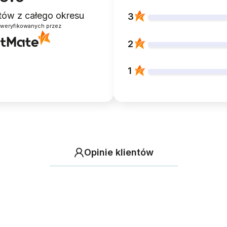
ntów
z całego okresu
3
zweryfikowanych przez
2
1
Opinie klientów