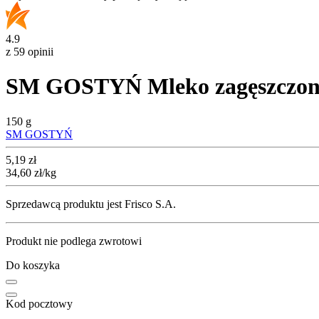
4.9
z 59 opinii
SM GOSTYŃ Mleko zagęszczone 
150 g
SM GOSTYŃ
Cena
5,19
zł
34,60
zł
/kg
Sprzedawcą produktu jest Frisco S.A.
Produkt nie podlega zwrotowi
Do koszyka
Kod pocztowy