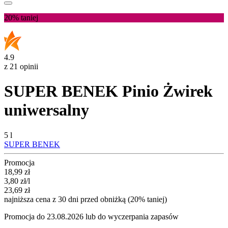
20%
taniej
4.9
z 21 opinii
SUPER BENEK Pinio Żwirek
uniwersalny
5 l
SUPER BENEK
Promocja
Cena promocyjna
18,99
zł
3,80
zł
/l
23,69
zł
najniższa cena z 30 dni przed obniżką (20% taniej)
Promocja do 23.08.2026 lub do wyczerpania zapasów