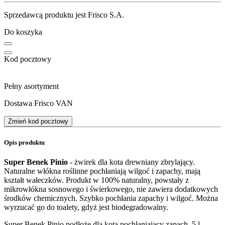
Sprzedawcą produktu jest Frisco S.A.
Do koszyka
Kod pocztowy
Pełny asortyment
Dostawa Frisco VAN
Zmień kod pocztowy
Opis produktu
Super Benek Pinio
- żwirek dla kota drewniany zbrylający.
Naturalne włókna roślinne pochłaniają wilgoć i zapachy, mają
kształt wałeczków. Produkt w 100% naturalny, powstały z
mikrowłókna sosnowego i świerkowego, nie zawiera dodatkowych
środków chemicznych. Szybko pochłania zapachy i wilgoć. Można
wyrzucać go do toalety, gdyż jest biodegradowalny.
Super Benek Pinio podłoże dla kota pochłaniający zapach, 5 l