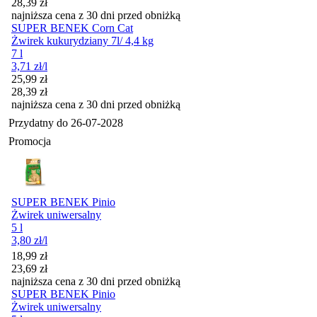
28,39
zł
najniższa cena z 30 dni przed obniżką
SUPER BENEK Corn Cat
Żwirek kukurydziany 7l/ 4,4 kg
7 l
3,71
zł
/l
Cena promocyjna
25,99
zł
28,39
zł
najniższa cena z 30 dni przed obniżką
Przydatny do
26-07-2028
Promocja
SUPER BENEK Pinio
Żwirek uniwersalny
5 l
3,80
zł
/l
Cena promocyjna
18,99
zł
23,69
zł
najniższa cena z 30 dni przed obniżką
SUPER BENEK Pinio
Żwirek uniwersalny