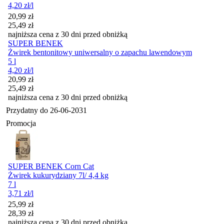
4,20
zł
/l
Cena promocyjna
20,99
zł
25,49
zł
najniższa cena z 30 dni przed obniżką
SUPER BENEK
Żwirek bentonitowy uniwersalny o zapachu lawendowym
5 l
4,20
zł
/l
Cena promocyjna
20,99
zł
25,49
zł
najniższa cena z 30 dni przed obniżką
Przydatny do
26-06-2031
Promocja
SUPER BENEK Corn Cat
Żwirek kukurydziany 7l/ 4,4 kg
7 l
3,71
zł
/l
Cena promocyjna
25,99
zł
28,39
zł
najniższa cena z 30 dni przed obniżką