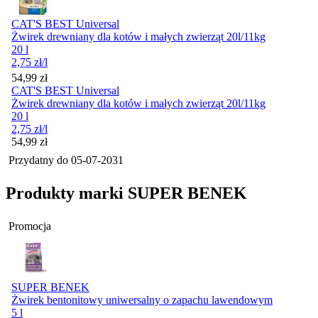
CAT'S BEST Universal
Żwirek drewniany dla kotów i małych zwierząt 20l/11kg
20 l
2,75
zł
/l
Cena
54,99
zł
CAT'S BEST Universal
Żwirek drewniany dla kotów i małych zwierząt 20l/11kg
20 l
2,75
zł
/l
Cena
54,99
zł
Przydatny do
05-07-2031
Produkty marki SUPER BENEK
Promocja
SUPER BENEK
Żwirek bentonitowy uniwersalny o zapachu lawendowym
5 l