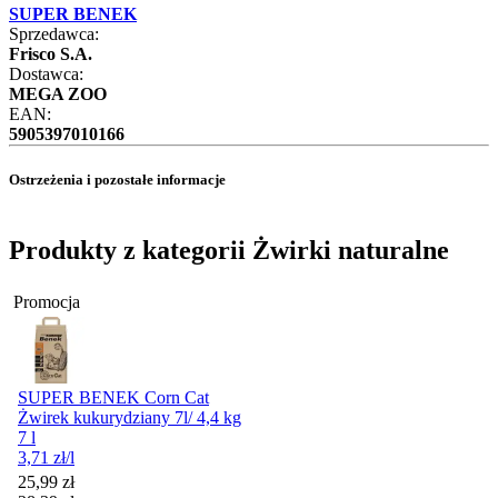
SUPER BENEK
Sprzedawca:
Frisco S.A.
Dostawca:
MEGA ZOO
EAN:
5905397010166
Ostrzeżenia i pozostałe informacje
Produkty z kategorii Żwirki naturalne
Promocja
SUPER BENEK Corn Cat
Żwirek kukurydziany 7l/ 4,4 kg
7 l
3,71
zł
/l
Cena promocyjna
25,99
zł