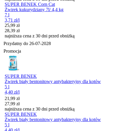
SUPER BENEK Corn Cat
Żwirek kukurydziany 7l/ 4,4 kg
7 l
3,71
zł
/l
Cena promocyjna
25,99
zł
28,39
zł
najniższa cena z 30 dni przed obniżką
Przydatny do
26-07-2028
Promocja
SUPER BENEK
Żwirek biały bentonitowy antybakteryjny dla kotów
5 l
4,40
zł
/l
Cena promocyjna
21,99
zł
27,99
zł
najniższa cena z 30 dni przed obniżką
SUPER BENEK
Żwirek biały bentonitowy antybakteryjny dla kotów
5 l
4,40
zł
/l