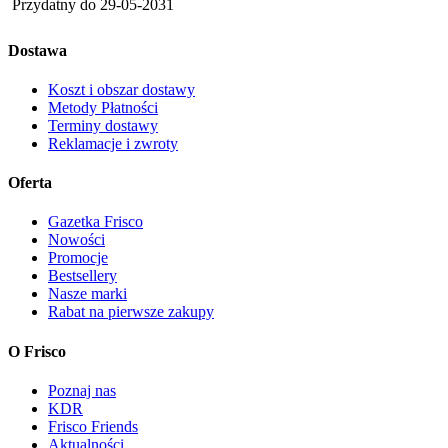
Przydatny do
29-05-2031
Dostawa
Koszt i obszar dostawy
Metody Płatności
Terminy dostawy
Reklamacje i zwroty
Oferta
Gazetka Frisco
Nowości
Promocje
Bestsellery
Nasze marki
Rabat na pierwsze zakupy
O Frisco
Poznaj nas
KDR
Frisco Friends
Aktualności