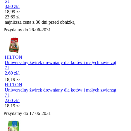
5 l
3,80
zł
/l
Cena promocyjna
18,99
zł
23,69
zł
najniższa cena z 30 dni przed obniżką
Przydatny do
26-06-2031
HILTON
Uniwersalny żwirek drewniany dla kotów i małych zwierząt
7 l
2,60
zł
/l
Cena
18,19
zł
HILTON
Uniwersalny żwirek drewniany dla kotów i małych zwierząt
7 l
2,60
zł
/l
Cena
18,19
zł
Przydatny do
17-06-2031