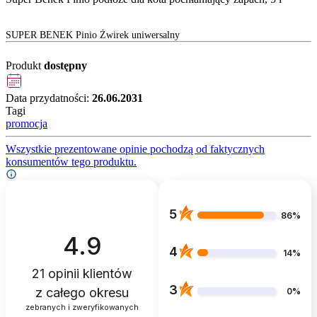
SUPER BENEK Pinio Żwirek uniwersalny
Produkt
dostępny
Data przydatności:
26.06.2031
Tagi
promocja
Wszystkie prezentowane opinie pochodzą od faktycznych
konsumentów tego produktu.
5
86%
4.9
4
14%
21
opinii klientów
3
z całego okresu
0%
zebranych i zweryfikowanych