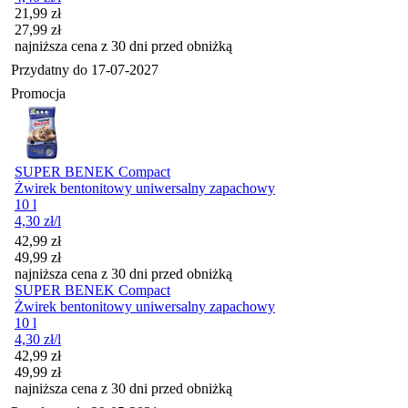
Cena promocyjna
21,99
zł
27,99
zł
najniższa cena z 30 dni przed obniżką
Przydatny do
17-07-2027
Promocja
SUPER BENEK Compact
Żwirek bentonitowy uniwersalny zapachowy
10 l
4,30
zł
/l
Cena promocyjna
42,99
zł
49,99
zł
najniższa cena z 30 dni przed obniżką
SUPER BENEK Compact
Żwirek bentonitowy uniwersalny zapachowy
10 l
4,30
zł
/l
Cena promocyjna
42,99
zł
49,99
zł
najniższa cena z 30 dni przed obniżką