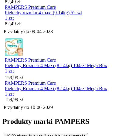
Cena
82,49
zł
PAMPERS Premium Care
Pieluchy rozmiar 4 maxi (9-14kg) 52 szt
1 szt
Cena
82,49
zł
Przydatny do
09-04-2028
PAMPERS Premium Care
Pieluchy Rozmiar 4 Maxi (8-14kg) 104szt Mega Box
1 szt
Cena
159,99
zł
PAMPERS Premium Care
Pieluchy Rozmiar 4 Maxi (8-14kg) 104szt Mega Box
1 szt
Cena
159,99
zł
Przydatny do
10-06-2029
Produkty marki PAMPERS