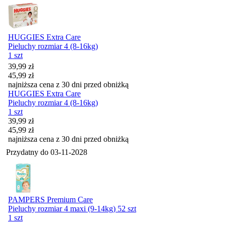
HUGGIES Extra Care
Pieluchy rozmiar 4 (8-16kg)
1 szt
Cena promocyjna
39,99
zł
45,99
zł
najniższa cena z 30 dni przed obniżką
HUGGIES Extra Care
Pieluchy rozmiar 4 (8-16kg)
1 szt
Cena promocyjna
39,99
zł
45,99
zł
najniższa cena z 30 dni przed obniżką
Przydatny do
03-11-2028
PAMPERS Premium Care
Pieluchy rozmiar 4 maxi (9-14kg) 52 szt
1 szt