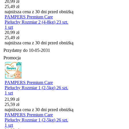
Cena promocyjna
20,99
zł
25,49
zł
najniższa cena z 30 dni przed obniżką
PAMPERS Premium Care
Pieluchy Rozmiar 2 (4-8kg) 23 szt.
1 szt
Cena promocyjna
20,99
zł
25,49
zł
najniższa cena z 30 dni przed obniżką
Przydatny do
10-05-2031
Promocja
PAMPERS Premium Care
Pieluchy Rozmiar 1 (2-5kg) 26 szt.
1 szt
Cena promocyjna
21,99
zł
25,59
zł
najniższa cena z 30 dni przed obniżką
PAMPERS Premium Care
Pieluchy Rozmiar 1 (2-5kg) 26 szt.
1 szt