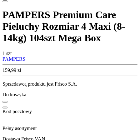
PAMPERS Premium Care
Pieluchy Rozmiar 4 Maxi (8-
14kg) 104szt Mega Box
1 szt
PAMPERS
Cena
159,99
zł
Sprzedawcą produktu jest Frisco S.A.
Do koszyka
Kod pocztowy
Pełny asortyment
Dostawa Frisco VAN