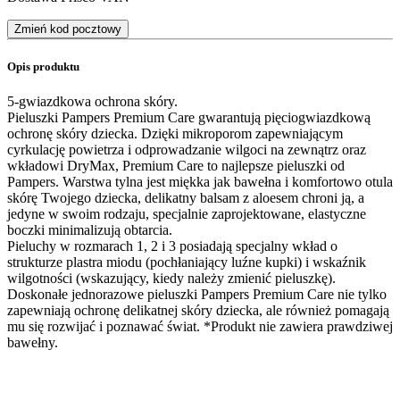
Zmień kod pocztowy
Opis produktu
5-gwiazdkowa ochrona skóry.
Pieluszki Pampers Premium Care gwarantują pięciogwiazdkową
ochronę skóry dziecka. Dzięki mikroporom zapewniającym
cyrkulację powietrza i odprowadzanie wilgoci na zewnątrz oraz
wkładowi DryMax, Premium Care to najlepsze pieluszki od
Pampers. Warstwa tylna jest miękka jak bawełna i komfortowo otula
skórę Twojego dziecka, delikatny balsam z aloesem chroni ją, a
jedyne w swoim rodzaju, specjalnie zaprojektowane, elastyczne
boczki minimalizują obtarcia.
Pieluchy w rozmarach 1, 2 i 3 posiadają specjalny wkład o
strukturze plastra miodu (pochłaniający luźne kupki) i wskaźnik
wilgotności (wskazujący, kiedy należy zmienić pieluszkę).
Doskonałe jednorazowe pieluszki Pampers Premium Care nie tylko
zapewniają ochronę delikatnej skóry dziecka, ale również pomagają
mu się rozwijać i poznawać świat. *Produkt nie zawiera prawdziwej
bawełny.