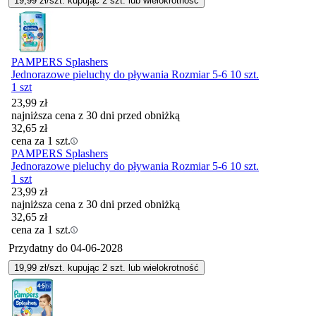
19,99
zł/szt. kupując
2
szt.
lub wielokrotność
PAMPERS Splashers
Jednorazowe pieluchy do pływania Rozmiar 5-6 10 szt.
1 szt
23,99
zł
najniższa cena z 30 dni przed obniżką
32,65
zł
cena za 1 szt.
PAMPERS Splashers
Jednorazowe pieluchy do pływania Rozmiar 5-6 10 szt.
1 szt
23,99
zł
najniższa cena z 30 dni przed obniżką
32,65
zł
cena za 1 szt.
Przydatny do
04-06-2028
19,99
zł/szt. kupując
2
szt.
lub wielokrotność