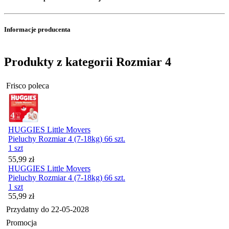
Informacje producenta
Produkty z kategorii Rozmiar 4
Frisco poleca
HUGGIES Little Movers
Pieluchy Rozmiar 4 (7-18kg) 66 szt.
1 szt
Cena
55,99
zł
HUGGIES Little Movers
Pieluchy Rozmiar 4 (7-18kg) 66 szt.
1 szt
Cena
55,99
zł
Przydatny do
22-05-2028
Promocja