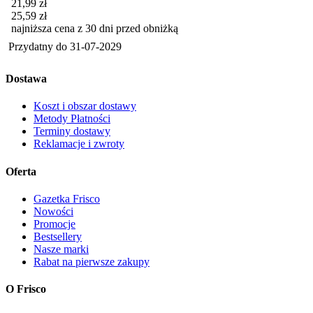
Cena promocyjna
21,99
zł
25,59
zł
najniższa cena z 30 dni przed obniżką
Przydatny do
31-07-2029
Dostawa
Koszt i obszar dostawy
Metody Płatności
Terminy dostawy
Reklamacje i zwroty
Oferta
Gazetka Frisco
Nowości
Promocje
Bestsellery
Nasze marki
Rabat na pierwsze zakupy
O Frisco