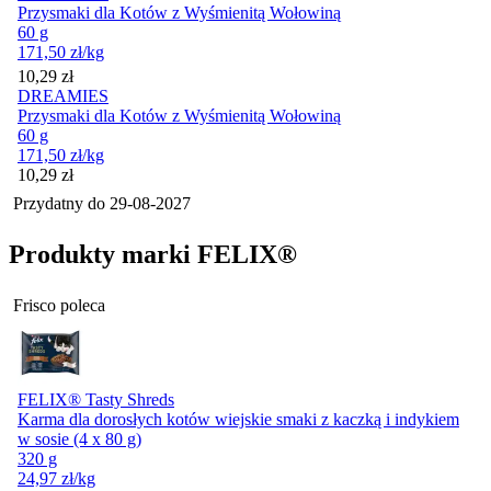
Przysmaki dla Kotów z Wyśmienitą Wołowiną
60 g
171,50
zł
/kg
Cena
10,29
zł
DREAMIES
Przysmaki dla Kotów z Wyśmienitą Wołowiną
60 g
171,50
zł
/kg
Cena
10,29
zł
Przydatny do
29-08-2027
Produkty marki FELIX®
Frisco poleca
FELIX® Tasty Shreds
Karma dla dorosłych kotów wiejskie smaki z kaczką i indykiem
w sosie (4 x 80 g)
320 g
24,97
zł
/kg