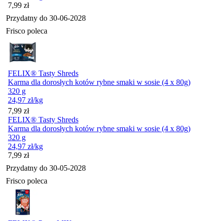
Cena
7,99
zł
Przydatny do
30-06-2028
Frisco poleca
FELIX® Tasty Shreds
Karma dla dorosłych kotów rybne smaki w sosie (4 x 80g)
320 g
24,97
zł
/kg
Cena
7,99
zł
FELIX® Tasty Shreds
Karma dla dorosłych kotów rybne smaki w sosie (4 x 80g)
320 g
24,97
zł
/kg
Cena
7,99
zł
Przydatny do
30-05-2028
Frisco poleca