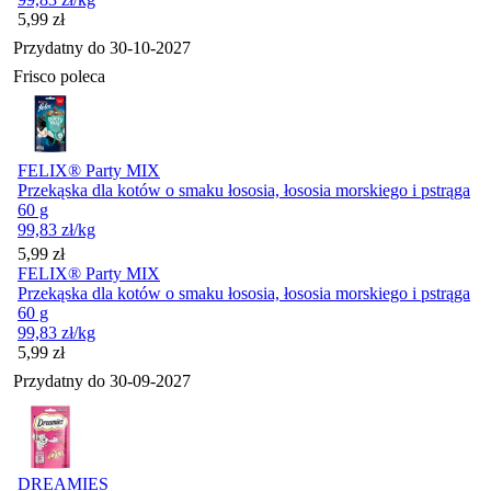
Cena
5,99
zł
Przydatny do
30-10-2027
Frisco poleca
FELIX® Party MIX
Przekąska dla kotów o smaku łososia, łososia morskiego i pstrąga
60 g
99,83
zł
/kg
Cena
5,99
zł
FELIX® Party MIX
Przekąska dla kotów o smaku łososia, łososia morskiego i pstrąga
60 g
99,83
zł
/kg
Cena
5,99
zł
Przydatny do
30-09-2027
DREAMIES