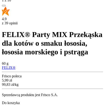
1
z
10
4.9
z 39 opinii
FELIX® Party MIX Przekąska
dla kotów o smaku łososia,
łososia morskiego i pstrąga
60 g
FELIX®
Frisco poleca
Cena
5,99
zł
99,83
zł
/kg
Sprzedawcą produktu jest Frisco S.A.
Do koszyka