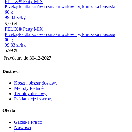
FELIX® Party MIX
Przekąska dla kotów o smaku wołowiny, kurczaka i łososia
60 g
99,83
zł
/kg
Cena
5,99
zł
FELIX® Party MIX
Przekąska dla kotów o smaku wołowiny, kurczaka i łososia
60 g
99,83
zł
/kg
Cena
5,99
zł
Przydatny do
30-12-2027
Dostawa
Koszt i obszar dostawy
Metody Płatności
Terminy dostawy
Reklamacje i zwroty
Oferta
Gazetka Frisco
Nowości