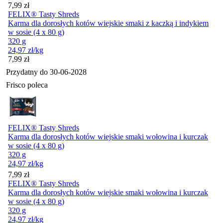
Cena
7,99
zł
FELIX® Tasty Shreds
Karma dla dorosłych kotów wiejskie smaki z kaczką i indykiem
w sosie (4 x 80 g)
320 g
24,97
zł
/kg
Cena
7,99
zł
Przydatny do
30-06-2028
Frisco poleca
FELIX® Tasty Shreds
Karma dla dorosłych kotów wiejskie smaki wołowina i kurczak
w sosie (4 x 80 g)
320 g
24,97
zł
/kg
Cena
7,99
zł
FELIX® Tasty Shreds
Karma dla dorosłych kotów wiejskie smaki wołowina i kurczak
w sosie (4 x 80 g)
320 g
24,97
zł
/kg