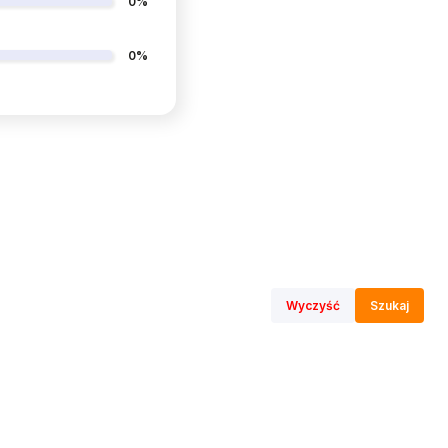
0%
0%
Wyczyść
Szukaj