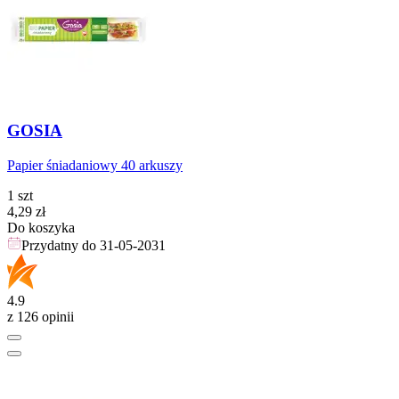
GOSIA
Papier śniadaniowy 40 arkuszy
1 szt
Cena
4,29
zł
Do koszyka
Przydatny do
31-05-2031
4.9
z 126 opinii