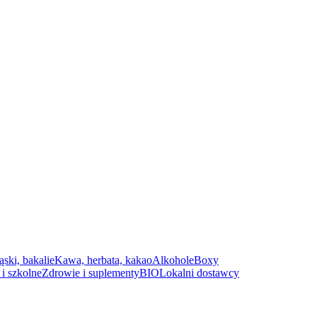
ąski, bakalie
Kawa, herbata, kakao
Alkohole
Boxy
i szkolne
Zdrowie i suplementy
BIO
Lokalni dostawcy