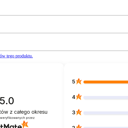
ów tego produktu.
5
4
5.0
ntów
z całego okresu
3
zweryfikowanych przez
2