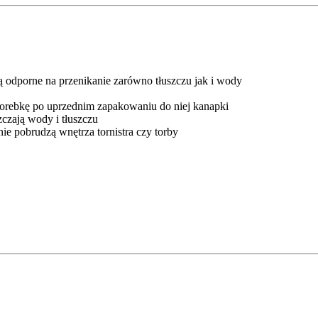
ą odporne na przenikanie zarówno tłuszczu jak i wody
 torebkę po uprzednim zapakowaniu do niej kanapki
czają wody i tłuszczu
ie pobrudzą wnętrza tornistra czy torby