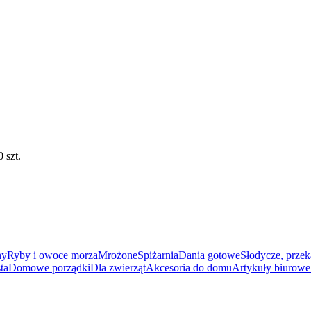
 szt.
ny
Ryby i owoce morza
Mrożone
Spiżarnia
Dania gotowe
Słodycze, przek
ta
Domowe porządki
Dla zwierząt
Akcesoria do domu
Artykuły biurowe 