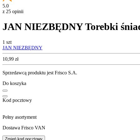
5.0
z 25 opinii
JAN NIEZBĘDNY Torebki śniada
1 szt
JAN NIEZBĘDNY
Cena
10,99
zł
Sprzedawcą produktu jest Frisco S.A.
Do koszyka
Kod pocztowy
Pełny asortyment
Dostawa Frisco VAN
Zmień kod pocztowy