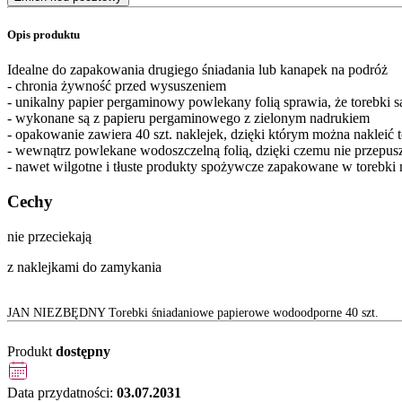
Opis produktu
Idealne do zapakowania drugiego śniadania lub kanapek na podróż
- chronia żywność przed wysuszeniem
- unikalny papier pergaminowy powlekany folią sprawia, że torebki s
- wykonane są z papieru pergaminowego z zielonym nadrukiem
- opakowanie zawiera 40 szt. naklejek, dzięki którym można nakleić
- wewnątrz powlekane wodoszczelną folią, dzięki czemu nie przepusz
- nawet wilgotne i tłuste produkty spożywcze zapakowane w torebki n
Cechy
nie przeciekają
z naklejkami do zamykania
JAN NIEZBĘDNY Torebki śniadaniowe papierowe wodoodporne 40 szt.
Produkt
dostępny
Data przydatności:
03.07.2031