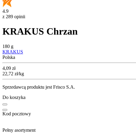
4.9
z 289 opinii
KRAKUS Chrzan
180 g
KRAKUS
Polska
Cena
4,09
zł
22,72
zł
/kg
Sprzedawcą produktu jest Frisco S.A.
Do koszyka
Kod pocztowy
Pełny asortyment