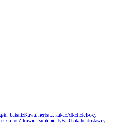
ąski, bakalie
Kawa, herbata, kakao
Alkohole
Boxy
i szkolne
Zdrowie i suplementy
BIO
Lokalni dostawcy