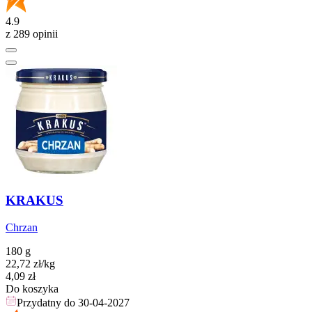
4.9
z 289 opinii
KRAKUS
Chrzan
180 g
22,72
zł
/kg
Cena
4,09
zł
Do koszyka
Przydatny do
30-04-2027