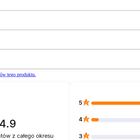
ów tego produktu.
5
4
4.9
entów
z całego okresu
3