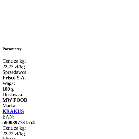
Parametry
Cena za kg:
22
,
72
zł
/
kg
Sprzedawca:
Frisco S.A.
Waga:
180 g
Dostawca:
MW FOOD
Marka:
KRAKUS
EAN:
5900397731554
Cena za kg:
22
,
72
zł
/
kg