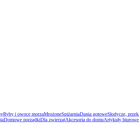
ny
Ryby i owoce morza
Mrożone
Spiżarnia
Dania gotowe
Słodycze, przek
ta
Domowe porządki
Dla zwierząt
Akcesoria do domu
Artykuły biurowe 