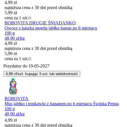
4,99
zł
najniższa cena z 30 dni przed obniżką
5,99
zł
cena za 1 szt.
BOBOVITA DRUGIE ŚNIADANKO
Owoce z kaszką morela jabłko banan po 6 miesiącu
100 g
48,90
zł
/kg
4,99
zł
najniższa cena z 30 dni przed obniżką
5,99
zł
cena za 1 szt.
Przydatny do
19-05-2027
4,89
zł/szt. kupując
3
szt.
lub wielokrotność
BOBOVITA
Mus jabłko i truskawki z bananem po 6 miesiącu Świnka Peppa
100 g
48,90
zł
/kg
4,99
zł
najniższa cena z 30 dni przed obniżką