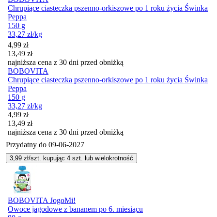
Chrupiące ciasteczka pszenno-orkiszowe po 1 roku życia Świnka
Peppa
150 g
33,27
zł
/kg
Cena promocyjna
4,99
zł
13,49
zł
najniższa cena z 30 dni przed obniżką
BOBOVITA
Chrupiące ciasteczka pszenno-orkiszowe po 1 roku życia Świnka
Peppa
150 g
33,27
zł
/kg
Cena promocyjna
4,99
zł
13,49
zł
najniższa cena z 30 dni przed obniżką
Przydatny do
09-06-2027
3,99
zł/szt. kupując
4
szt.
lub wielokrotność
BOBOVITA JogoMi!
Owoce jagodowe z bananem po 6. miesiącu