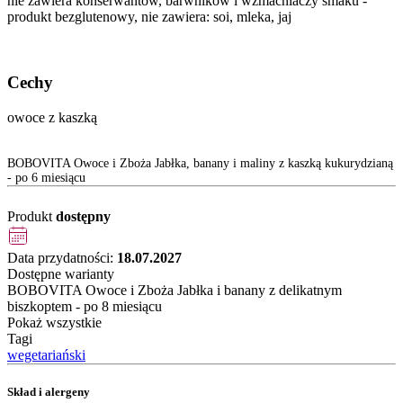
nie zawiera konserwantów, barwników i wzmacniaczy smaku -
produkt bezglutenowy, nie zawiera: soi, mleka, jaj
Cechy
owoce z kaszką
BOBOVITA Owoce i Zboża Jabłka, banany i maliny z kaszką kukurydzianą
- po 6 miesiącu
Produkt
dostępny
Data przydatności:
18.07.2027
Dostępne warianty
BOBOVITA Owoce i Zboża Jabłka i banany z delikatnym
biszkoptem - po 8 miesiącu
Pokaż wszystkie
Tagi
wegetariański
Skład i alergeny