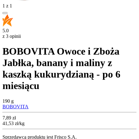
1
z
1
5.0
z 3 opinii
BOBOVITA Owoce i Zboża
Jabłka, banany i maliny z
kaszką kukurydzianą - po 6
miesiącu
190 g
BOBOVITA
Cena
7,89
zł
41,53
zł
/kg
Sprzedawcą produktu jest Frisco S.A.