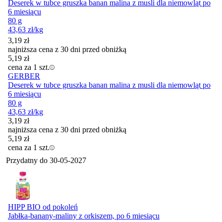
Deserek w tubce gruszka banan malina z musli dla niemowląt po
6 miesiącu
80 g
43,63
zł
/kg
3,19
zł
najniższa cena z 30 dni przed obniżką
5,19
zł
cena za 1 szt.
GERBER
Deserek w tubce gruszka banan malina z musli dla niemowląt po
6 miesiącu
80 g
43,63
zł
/kg
3,19
zł
najniższa cena z 30 dni przed obniżką
5,19
zł
cena za 1 szt.
Przydatny do
30-05-2027
HIPP BIO od pokoleń
Jabłka-banany-maliny z orkiszem, po 6 miesiącu