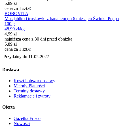
5,89
zł
cena za 1 szt.
BOBOVITA
Mus jabłko i truskawki z bananem po 6 miesiącu Świnka Peppa
100 g
48,90
zł
/kg
4,99
zł
najniższa cena z 30 dni przed obniżką
5,89
zł
cena za 1 szt.
Przydatny do
11-05-2027
Dostawa
Koszt i obszar dostawy
Metody Płatności
Terminy dostawy
Reklamacje i zwroty
Oferta
Gazetka Frisco
Nowości