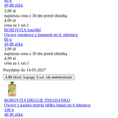
80 g
49,88
zł
/kg
3,99
zł
najniższa cena z 30 dni przed obniżką
4,99
zł
cena za 1 szt.
BOBOVITA JogoMi!
Owoce jagodowe z bananem po 6. miesiącu
80 g
49,88
zł
/kg
3,99
zł
najniższa cena z 30 dni przed obniżką
4,99
zł
cena za 1 szt.
Przydatny do
14-05-2027
4,89
zł/szt. kupując
3
szt.
lub wielokrotność
BOBOVITA DRUGIE ŚNIADANKO
Owoce z kaszką morela jabłko banan po 6 miesiącu
100 g
48,90
zł
/kg