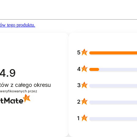
ów tego produktu.
5
4
4.9
ntów
z całego okresu
3
zweryfikowanych przez
2
1