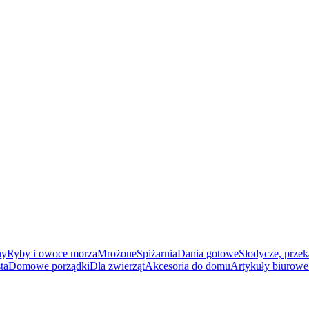
ny
Ryby i owoce morza
Mrożone
Spiżarnia
Dania gotowe
Słodycze, przek
ta
Domowe porządki
Dla zwierząt
Akcesoria do domu
Artykuły biurowe 