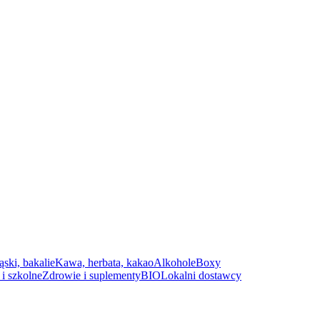
ąski, bakalie
Kawa, herbata, kakao
Alkohole
Boxy
i szkolne
Zdrowie i suplementy
BIO
Lokalni dostawcy