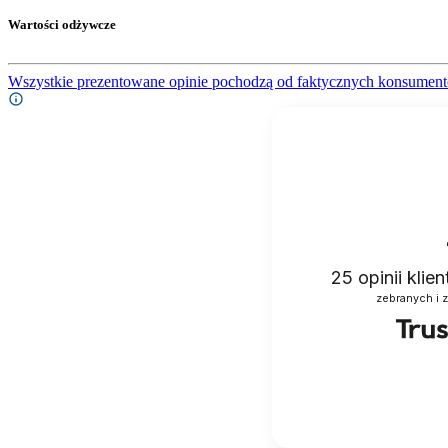
Wartości odżywcze
Wszystkie prezentowane opinie pochodzą od faktycznych konsument
25
opinii klie
zebranych i 