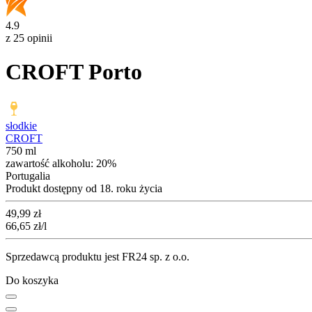
4.9
z 25 opinii
CROFT Porto
słodkie
CROFT
750 ml
zawartość alkoholu:
20%
Portugalia
Produkt dostępny od 18. roku życia
Cena
49,99
zł
66,65
zł
/l
Sprzedawcą produktu jest FR24 sp. z o.o.
Do koszyka