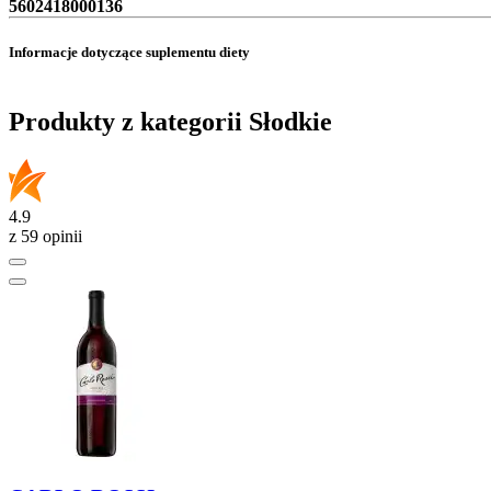
5602418000136
Informacje dotyczące suplementu diety
Produkty z kategorii Słodkie
4.9
z 59 opinii