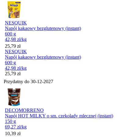
NESQUIK
Napój kakaowy bezglutenowy (instant)
600 g
42,98
zł
/kg
Cena
25,79
zł
NESQUIK
Napój kakaowy bezglutenowy (instant)
600 g
42,98
zł
/kg
Cena
25,79
zł
Przydatny do
30-12-2027
DECOMORRENO
Napój HOT MILKY o sm. czekolady mlecznej (instant)
150 g
69,27
zł
/kg
Cena
10,39
zł