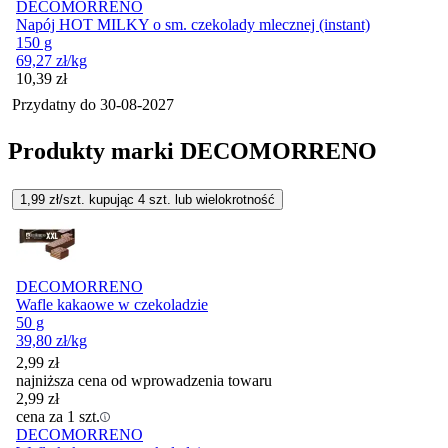
DECOMORRENO
Napój HOT MILKY o sm. czekolady mlecznej (instant)
150 g
69,27
zł
/kg
Cena
10,39
zł
Przydatny do
30-08-2027
Produkty marki DECOMORRENO
1,99
zł/szt. kupując
4
szt.
lub wielokrotność
DECOMORRENO
Wafle kakaowe w czekoladzie
50 g
39,80
zł
/kg
2,99
zł
najniższa cena od wprowadzenia towaru
2,99
zł
cena za 1 szt.
DECOMORRENO