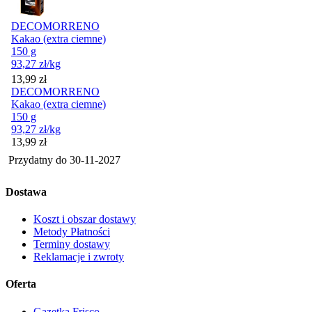
DECOMORRENO
Kakao (extra ciemne)
150 g
93,27
zł
/kg
Cena
13,99
zł
DECOMORRENO
Kakao (extra ciemne)
150 g
93,27
zł
/kg
Cena
13,99
zł
Przydatny do
30-11-2027
Dostawa
Koszt i obszar dostawy
Metody Płatności
Terminy dostawy
Reklamacje i zwroty
Oferta
Gazetka Frisco