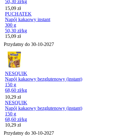
50,30
zł
/kg
Cena
15,09
zł
PUCHATEK
Napój kakaowy instant
300 g
50,30
zł
/kg
Cena
15,09
zł
Przydatny do
30-10-2027
NESQUIK
Napój kakaowy bezglutenowy (instant)
150 g
68,60
zł
/kg
Cena
10,29
zł
NESQUIK
Napój kakaowy bezglutenowy (instant)
150 g
68,60
zł
/kg
Cena
10,29
zł
Przydatny do
30-10-2027