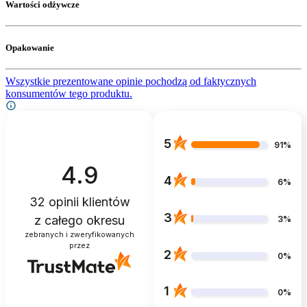
Wartości odżywcze
Opakowanie
Wszystkie prezentowane opinie pochodzą od faktycznych
konsumentów tego produktu.
5
91%
4.9
4
6%
32
opinii klientów
3
z całego okresu
3%
zebranych i zweryfikowanych
przez
2
0%
1
0%