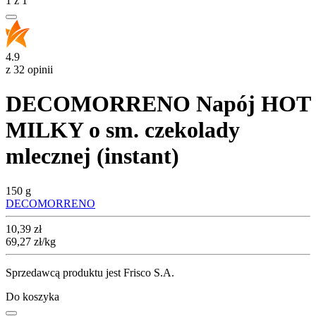
1
z
1
4.9
z 32 opinii
DECOMORRENO Napój HOT
MILKY o sm. czekolady
mlecznej (instant)
150 g
DECOMORRENO
Cena
10,39
zł
69,27
zł
/kg
Sprzedawcą produktu jest Frisco S.A.
Do koszyka