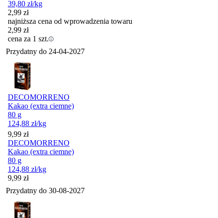
39,80
zł
/kg
2,99
zł
najniższa cena od wprowadzenia towaru
2,99
zł
cena za 1 szt.
Przydatny do
24-04-2027
DECOMORRENO
Kakao (extra ciemne)
80 g
124,88
zł
/kg
Cena
9,99
zł
DECOMORRENO
Kakao (extra ciemne)
80 g
124,88
zł
/kg
Cena
9,99
zł
Przydatny do
30-08-2027