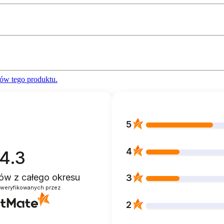
ów tego produktu.
5
4
4.3
ntów
z całego okresu
3
zweryfikowanych przez
2