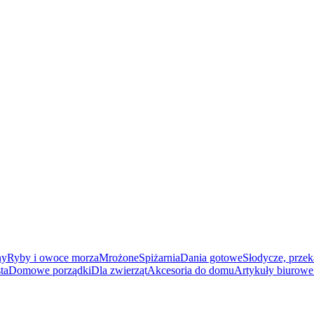
ny
Ryby i owoce morza
Mrożone
Spiżarnia
Dania gotowe
Słodycze, przek
ta
Domowe porządki
Dla zwierząt
Akcesoria do domu
Artykuły biurowe 