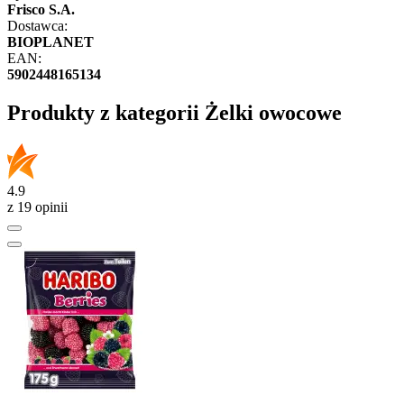
Frisco S.A.
Dostawca:
BIOPLANET
EAN:
5902448165134
Produkty z kategorii Żelki owocowe
4.9
z 19 opinii