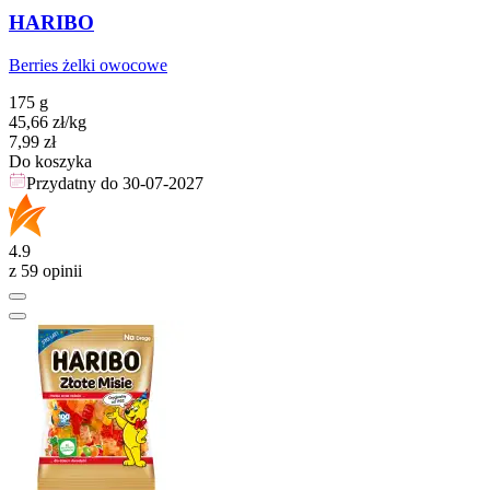
HARIBO
Berries żelki owocowe
175 g
45,66
zł
/kg
Cena
7,99
zł
Do koszyka
Przydatny do
30-07-2027
4.9
z 59 opinii