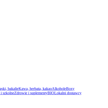
ąski, bakalie
Kawa, herbata, kakao
Alkohole
Boxy
i szkolne
Zdrowie i suplementy
BIO
Lokalni dostawcy