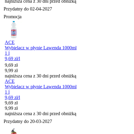
najniższa cena z 30 dni przed obniżką
Przydatny do
02-04-2027
Promocja
ACE
Wybielacz w płynie Lawenda 1000ml
1 l
9,69
zł
/l
Cena promocyjna
9,69
zł
9,99
zł
najniższa cena z 30 dni przed obniżką
ACE
Wybielacz w płynie Lawenda 1000ml
1 l
9,69
zł
/l
Cena promocyjna
9,69
zł
9,99
zł
najniższa cena z 30 dni przed obniżką
Przydatny do
20-03-2027