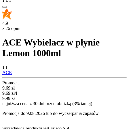
1
z
1
4.9
z 26 opinii
ACE Wybielacz w płynie
Lemon 1000ml
1 l
ACE
Promocja
Cena promocyjna
9,69
zł
9,69
zł
/l
9,99
zł
najniższa cena z 30 dni przed obniżką (3% taniej)
Promocja do 9.08.2026 lub do wyczerpania zapasów
Sprzedawcą produktu jest Frisco S.A.