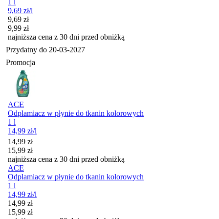
1 l
9,69
zł
/l
Cena promocyjna
9,69
zł
9,99
zł
najniższa cena z 30 dni przed obniżką
Przydatny do
20-03-2027
Promocja
ACE
Odplamiacz w płynie do tkanin kolorowych
1 l
14,99
zł
/l
Cena promocyjna
14,99
zł
15,99
zł
najniższa cena z 30 dni przed obniżką
ACE
Odplamiacz w płynie do tkanin kolorowych
1 l
14,99
zł
/l
Cena promocyjna
14,99
zł
15,99
zł