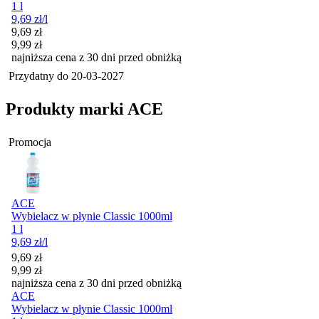
1 l
9,69
zł
/l
Cena promocyjna
9,69
zł
9,99
zł
najniższa cena z 30 dni przed obniżką
Przydatny do
20-03-2027
Produkty marki ACE
Promocja
ACE
Wybielacz w płynie Classic 1000ml
1 l
9,69
zł
/l
Cena promocyjna
9,69
zł
9,99
zł
najniższa cena z 30 dni przed obniżką
ACE
Wybielacz w płynie Classic 1000ml