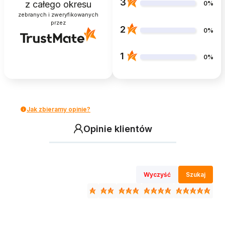
3
z całego okresu
0%
zebranych i zweryfikowanych
przez
2
0%
1
0%
Jak zbieramy opinie?
Opinie klientów
Wyczyść
Szukaj