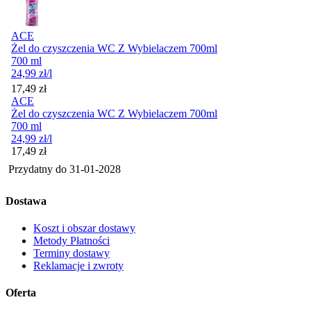
ACE
Żel do czyszczenia WC Z Wybielaczem 700ml
700 ml
24,99
zł
/l
Cena
17,49
zł
ACE
Żel do czyszczenia WC Z Wybielaczem 700ml
700 ml
24,99
zł
/l
Cena
17,49
zł
Przydatny do
31-01-2028
Dostawa
Koszt i obszar dostawy
Metody Płatności
Terminy dostawy
Reklamacje i zwroty
Oferta