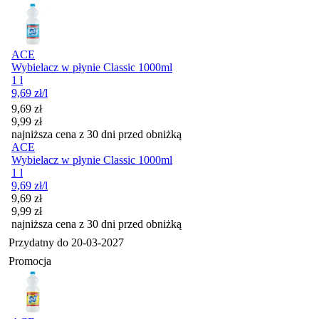
ACE
Wybielacz w płynie Classic 1000ml
1 l
9,69
zł
/l
Cena promocyjna
9,69
zł
9,99
zł
najniższa cena z 30 dni przed obniżką
ACE
Wybielacz w płynie Classic 1000ml
1 l
9,69
zł
/l
Cena promocyjna
9,69
zł
9,99
zł
najniższa cena z 30 dni przed obniżką
Przydatny do
20-03-2027
Promocja