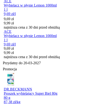
ACE
Wybielacz w płynie Lemon 1000ml
1 l
9,69
zł
/l
Cena promocyjna
9,69
zł
9,99
zł
najniższa cena z 30 dni przed obniżką
ACE
Wybielacz w płynie Lemon 1000ml
1 l
9,69
zł
/l
Cena promocyjna
9,69
zł
9,99
zł
najniższa cena z 30 dni przed obniżką
Przydatny do
20-03-2027
Promocja
DR.BECKMANN
Proszek wybielajacy Super Biel 80g
80 g
87,38
zł
/kg