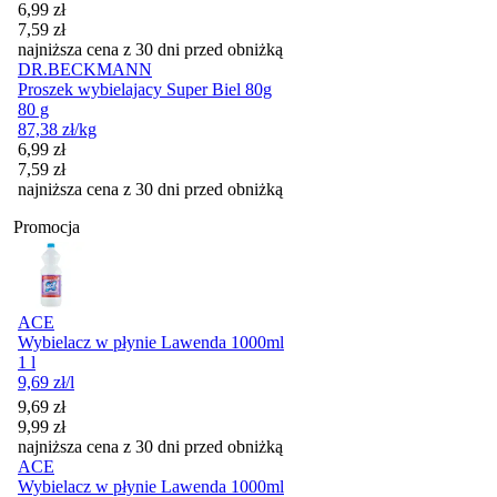
Cena promocyjna
6,99
zł
7,59
zł
najniższa cena z 30 dni przed obniżką
DR.BECKMANN
Proszek wybielajacy Super Biel 80g
80 g
87,38
zł
/kg
Cena promocyjna
6,99
zł
7,59
zł
najniższa cena z 30 dni przed obniżką
Promocja
ACE
Wybielacz w płynie Lawenda 1000ml
1 l
9,69
zł
/l
Cena promocyjna
9,69
zł
9,99
zł
najniższa cena z 30 dni przed obniżką
ACE
Wybielacz w płynie Lawenda 1000ml