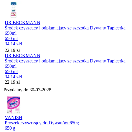
DR.BECKMANN
Środek czyszcący i odplamiajacy ze szczotką Dywany Tapicerka
650ml
650 ml
34,14
zł
/l
Cena
22,19
zł
DR.BECKMANN
Środek czyszcący i odplamiajacy ze szczotką Dywany Tapicerka
650ml
650 ml
34,14
zł
/l
Cena
22,19
zł
Przydatny do
30-07-2028
VANISH
Proszek czyszczący do Dywanów 650g
650 g