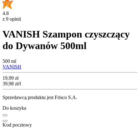
4.8
z 9 opinii
VANISH Szampon czyszczący
do Dywanów 500ml
500 ml
VANISH
Cena
19,99
zł
39,98
zł
/l
Sprzedawcą produktu jest Frisco S.A.
Do koszyka
Kod pocztowy