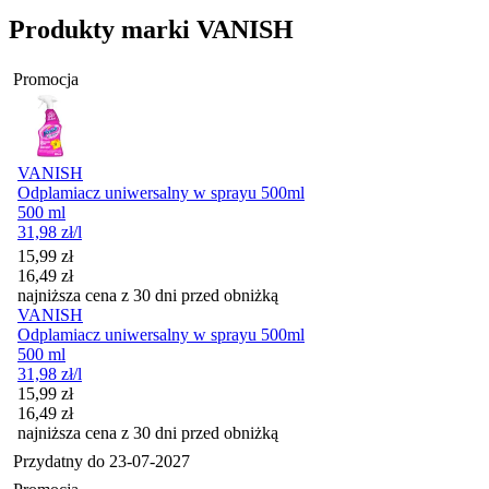
Produkty marki VANISH
Promocja
VANISH
Odplamiacz uniwersalny w sprayu 500ml
500 ml
31,98
zł
/l
Cena promocyjna
15,99
zł
16,49
zł
najniższa cena z 30 dni przed obniżką
VANISH
Odplamiacz uniwersalny w sprayu 500ml
500 ml
31,98
zł
/l
Cena promocyjna
15,99
zł
16,49
zł
najniższa cena z 30 dni przed obniżką
Przydatny do
23-07-2027