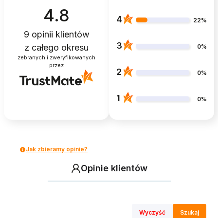
4.8
4
22%
9
opinii klientów
3
z całego okresu
0%
zebranych i zweryfikowanych
przez
2
0%
1
0%
Jak zbieramy opinie?
Opinie klientów
Wyczyść
Szukaj