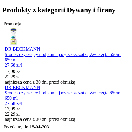
Produkty z kategorii Dywany i firany
Promocja
DR.BECKMANN
Środek czyszcący i odplamiajacy ze szczotką Zwierzęta 650ml
650 ml
27,68
zł
/l
Cena promocyjna
17,99
zł
22,29
zł
najniższa cena z 30 dni przed obniżką
DR.BECKMANN
Środek czyszcący i odplamiajacy ze szczotką Zwierzęta 650ml
650 ml
27,68
zł
/l
Cena promocyjna
17,99
zł
22,29
zł
najniższa cena z 30 dni przed obniżką
Przydatny do
18-04-2031