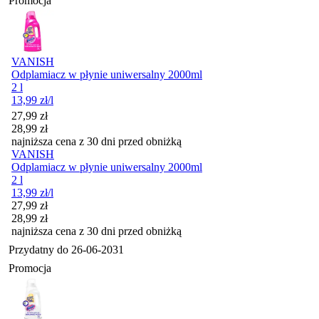
Promocja
VANISH
Odplamiacz w płynie uniwersalny 2000ml
2 l
13,99
zł
/l
Cena promocyjna
27,99
zł
28,99
zł
najniższa cena z 30 dni przed obniżką
VANISH
Odplamiacz w płynie uniwersalny 2000ml
2 l
13,99
zł
/l
Cena promocyjna
27,99
zł
28,99
zł
najniższa cena z 30 dni przed obniżką
Przydatny do
26-06-2031
Promocja