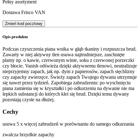
Pełny asortyment
Dostawa Frisco VAN
Zmień kod pocztowy
Opis produktu
Podczas czyszczenia piana wnika w głąb tkaniny i rozpuszcza brud.
Zawarty w niej aktywny tlen usuwa najtrudniejsze, zaschnięte
plamy np. o kawie, czerwonym winie, soku z czerwonej porzeczki
czy błocie. Vanish odświeża dzięki aktywnemu tlenowi, neutralizuje
nieprzyjemny zapach, jak np. dym z papierosów, zapach stęchlizny
czy zapachy zwierzęce. Świeży zapach Twojego dywanu utrzymuje
się nawet przez tydzień. Zapobiega zabrudzeniu: po wyschnięciu
piana zamienia się w kryształki i po odkurzeniu na dywanie nie ma
lepkich substancji do których klei się brud. Dzięki temu dywany
pozostają czyste na dłużej.
Cechy
usuwa 5 x więcej zabrudzeń w porównaniu do samego odkurzania
zwalcza brzydkie zapachy