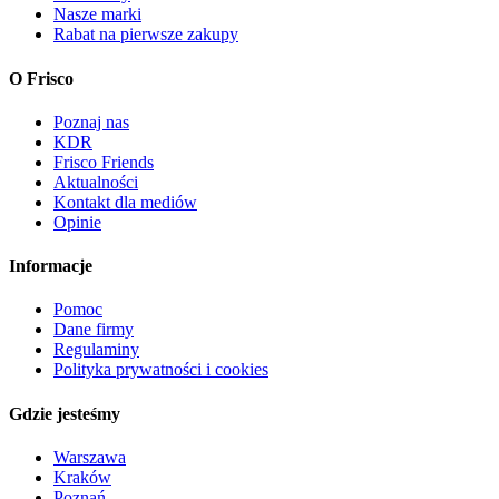
Nasze marki
Rabat na pierwsze zakupy
O Frisco
Poznaj nas
KDR
Frisco Friends
Aktualności
Kontakt dla mediów
Opinie
Informacje
Pomoc
Dane firmy
Regulaminy
Polityka prywatności i cookies
Gdzie jesteśmy
Warszawa
Kraków
Poznań