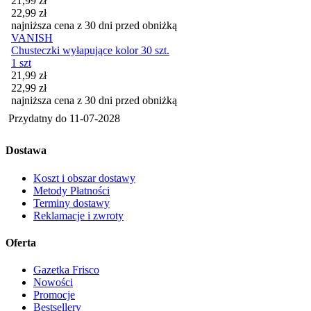
21,99
zł
22,99
zł
najniższa cena z 30 dni przed obniżką
VANISH
Chusteczki wyłapujące kolor 30 szt.
1 szt
Cena promocyjna
21,99
zł
22,99
zł
najniższa cena z 30 dni przed obniżką
Przydatny do
11-07-2028
Dostawa
Koszt i obszar dostawy
Metody Płatności
Terminy dostawy
Reklamacje i zwroty
Oferta
Gazetka Frisco
Nowości
Promocje
Bestsellery