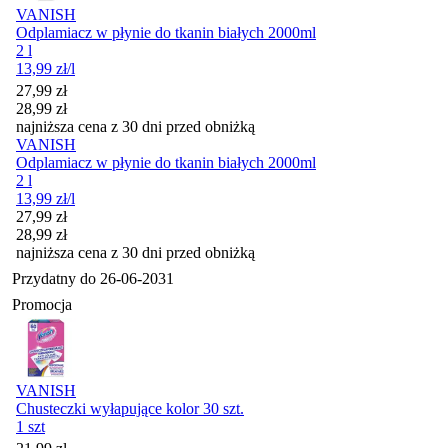
VANISH
Odplamiacz w płynie do tkanin białych 2000ml
2 l
13,99
zł
/l
Cena promocyjna
27,99
zł
28,99
zł
najniższa cena z 30 dni przed obniżką
VANISH
Odplamiacz w płynie do tkanin białych 2000ml
2 l
13,99
zł
/l
Cena promocyjna
27,99
zł
28,99
zł
najniższa cena z 30 dni przed obniżką
Przydatny do
26-06-2031
Promocja
VANISH
Chusteczki wyłapujące kolor 30 szt.
1 szt
Cena promocyjna