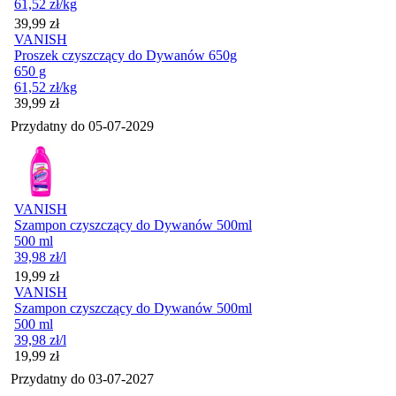
61,52
zł
/kg
Cena
39,99
zł
VANISH
Proszek czyszczący do Dywanów 650g
650 g
61,52
zł
/kg
Cena
39,99
zł
Przydatny do
05-07-2029
VANISH
Szampon czyszczący do Dywanów 500ml
500 ml
39,98
zł
/l
Cena
19,99
zł
VANISH
Szampon czyszczący do Dywanów 500ml
500 ml
39,98
zł
/l
Cena
19,99
zł
Przydatny do
03-07-2027