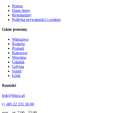
Pomoc
Dane firmy
Regulaminy
Polityka prywatności i cookies
Gdzie jesteśmy
Warszawa
Kraków
Poznań
Katowice
Wrocław
Gdańsk
Gdynia
Sopot
Łódź
Kontakt
bok@frisco.pl
(+ 48) 22 331 50 00
pon. - pt.
7.00 - 22.00