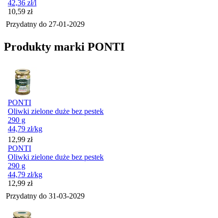
42,36
zł
/l
Cena
10,59
zł
Przydatny do
27-01-2029
Produkty marki PONTI
PONTI
Oliwki zielone duże bez pestek
290 g
44,79
zł
/kg
Cena
12,99
zł
PONTI
Oliwki zielone duże bez pestek
290 g
44,79
zł
/kg
Cena
12,99
zł
Przydatny do
31-03-2029