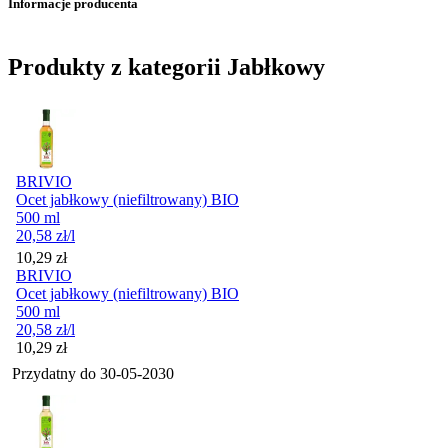
Informacje producenta
Produkty z kategorii Jabłkowy
BRIVIO
Ocet jabłkowy (niefiltrowany) BIO
500 ml
20,58
zł
/l
Cena
10,29
zł
BRIVIO
Ocet jabłkowy (niefiltrowany) BIO
500 ml
20,58
zł
/l
Cena
10,29
zł
Przydatny do
30-05-2030