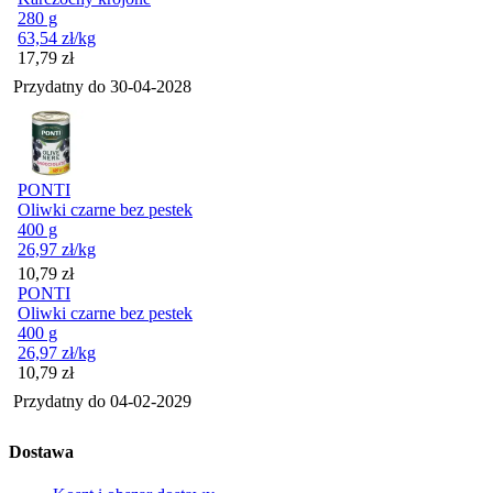
280 g
63,54
zł
/kg
Cena
17,79
zł
Przydatny do
30-04-2028
PONTI
Oliwki czarne bez pestek
400 g
26,97
zł
/kg
Cena
10,79
zł
PONTI
Oliwki czarne bez pestek
400 g
26,97
zł
/kg
Cena
10,79
zł
Przydatny do
04-02-2029
Dostawa