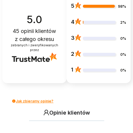
5
98%
5.0
4
2%
45
opinii klientów
3
z całego okresu
0%
zebranych i zweryfikowanych
przez
2
0%
1
0%
Jak zbieramy opinie?
Opinie klientów