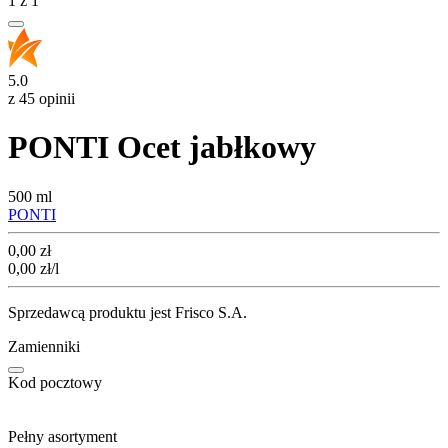
1
z
1
5.0
z 45 opinii
PONTI Ocet jabłkowy
500 ml
PONTI
Cena
0,00
zł
0,00
zł
/l
Sprzedawcą produktu jest Frisco S.A.
Zamienniki
Kod pocztowy
Pełny asortyment