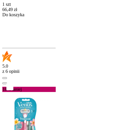
1 szt
Cena
66,49
zł
Do koszyka
5.0
z 6 opinii
18%
taniej