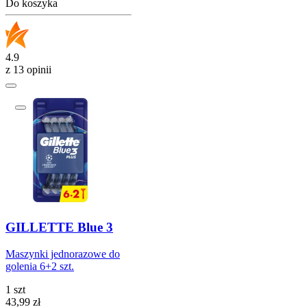
Do koszyka
4.9
z 13 opinii
GILLETTE Blue 3
Maszynki jednorazowe do
golenia 6+2 szt.
1 szt
Cena
43,99
zł