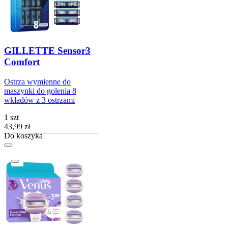
GILLETTE Sensor3
Comfort
Ostrza wymienne do
maszynki do golenia 8
wkładów z 3 ostrzami
1 szt
Cena
43,99
zł
Do koszyka