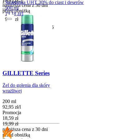
z 12 opinii
Śmietanka UHT 30% do ciast i deserów
najniższa cena z 30 dni
500 ml
przed obniżką
19,18
zł
/
l
Do koszyka
Cena
9,59
zł
Przydatny do
29-11-2026
GILLETTE Series
Żel do golenia dla skóry
wrażliwej
200 ml
92,95
zł
/
l
Promocja
Cena promocyjna
18,59
zł
19,99
zł
najniższa cena z 30 dni
przed obniżką