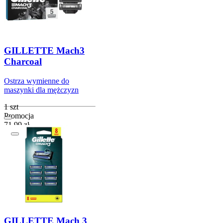
GILLETTE Mach3
Charcoal
Ostrza wymienne do
maszynki dla mężczyzn
1 szt
Promocja
Cena promocyjna
71,99
zł
89,99
zł
najniższa cena od
wprowadzenia towaru
Do koszyka
GILLETTE Mach 3