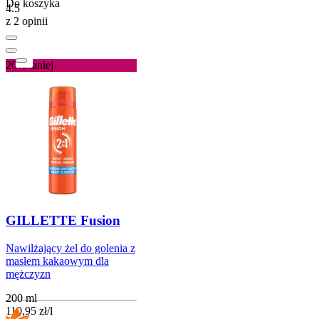
Do koszyka
4.5
z 2 opinii
20%
taniej
GILLETTE Fusion
Nawilżający żel do golenia z
masłem kakaowym dla
mężczyzn
200 ml
110,95
zł
/
l