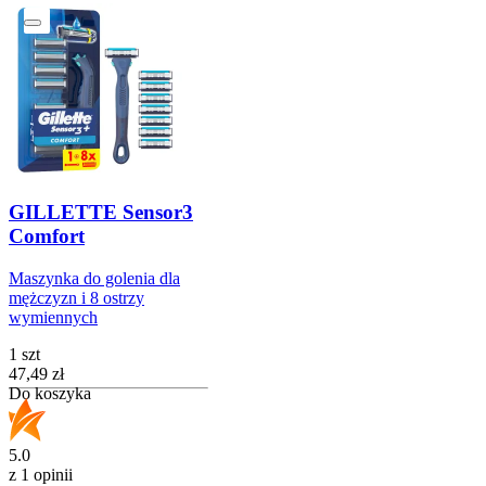
GILLETTE Sensor3
Comfort
Maszynka do golenia dla
mężczyzn i 8 ostrzy
wymiennych
1 szt
Cena
47,49
zł
Do koszyka
5.0
z 1 opinii