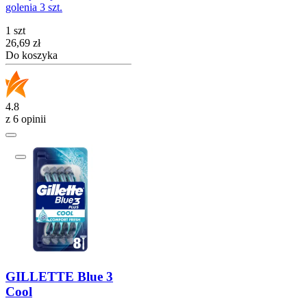
golenia 3 szt.
1 szt
Cena
26,69
zł
Do koszyka
4.8
z 6 opinii
GILLETTE Blue 3
Cool