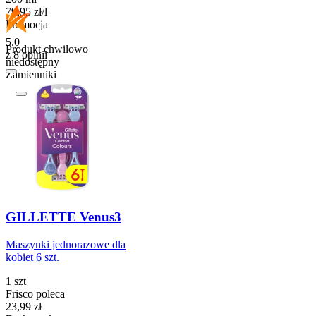
79,95
zł
/
l
Promocja
5.0
Produkt chwilowo
z 8 opinii
niedostępny
Zamienniki
GILLETTE Venus3
Maszynki jednorazowe dla
kobiet 6 szt.
1 szt
Frisco poleca
Cena
23,99
zł