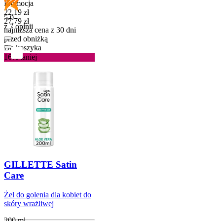
Promocja
Cena promocyjna
22,19
zł
5.0
27,79
zł
z 7 opinii
najniższa cena z 30 dni
przed obniżką
Do koszyka
16%
taniej
GILLETTE Satin
Care
Żel do golenia dla kobiet do
skóry wrażliwej
200 ml