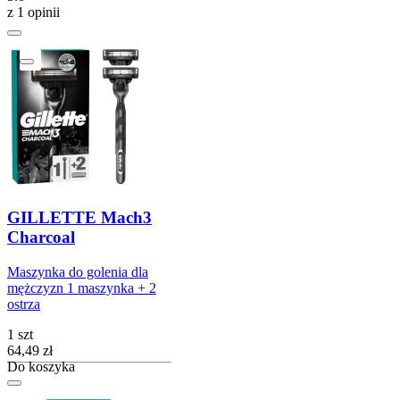
z 1 opinii
GILLETTE Mach3
Charcoal
Maszynka do golenia dla
mężczyzn 1 maszynka + 2
ostrza
1 szt
Cena
64,49
zł
Do koszyka