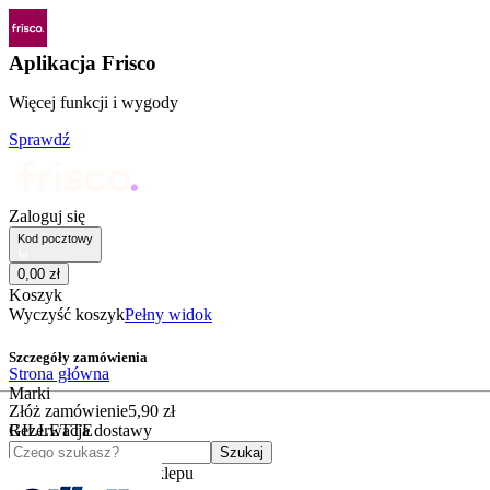
Aplikacja Frisco
Więcej funkcji i wygody
Sprawdź
Zaloguj się
Kod pocztowy
0
,
00
zł
Koszyk
Wyczyść koszyk
Pełny widok
Szczegóły zamówienia
Strona główna
Marki
Złóż zamówienie
5
,
90
zł
GILLETTE
Rezerwacja dostawy
Czego szukasz?
Szukaj
Kategorie
Kategorie sklepu