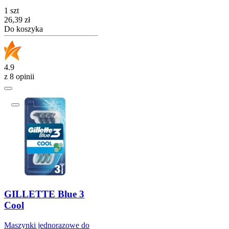
1 szt
Cena
26,39
zł
Do koszyka
4.9
z 8 opinii
GILLETTE Blue 3
Cool
Maszynki jednorazowe do