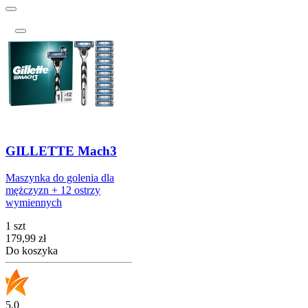
GILLETTE Mach3
Maszynka do golenia dla
mężczyzn + 12 ostrzy
wymiennych
1 szt
Cena
179,99
zł
Do koszyka
5.0