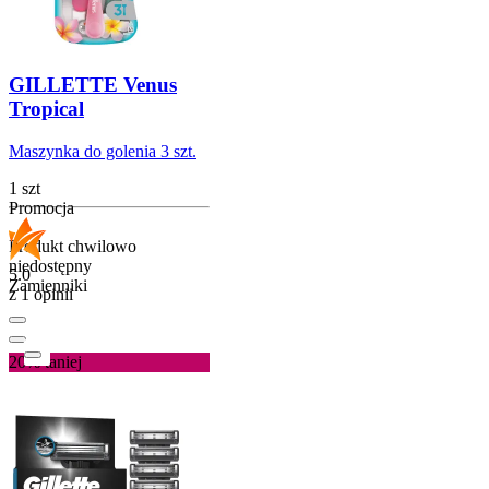
GILLETTE Venus
Tropical
Maszynka do golenia 3 szt.
1 szt
Promocja
Produkt chwilowo
niedostępny
5.0
Zamienniki
z 1 opinii
20%
taniej