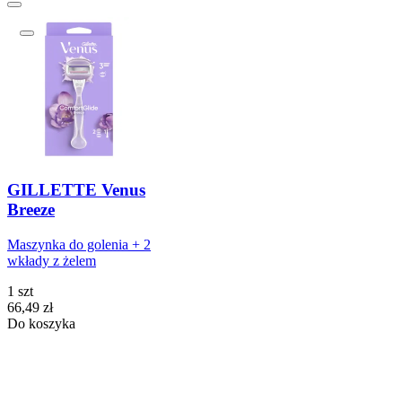
GILLETTE Venus
Breeze
Maszynka do golenia + 2
wkłady z żelem
1 szt
Cena
66,49
zł
Do koszyka