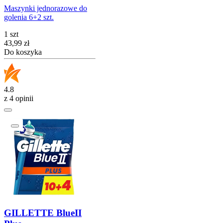
Maszynki jednorazowe do
golenia 6+2 szt.
1 szt
Cena
43,99
zł
Do koszyka
4.8
z 4 opinii
GILLETTE BlueII