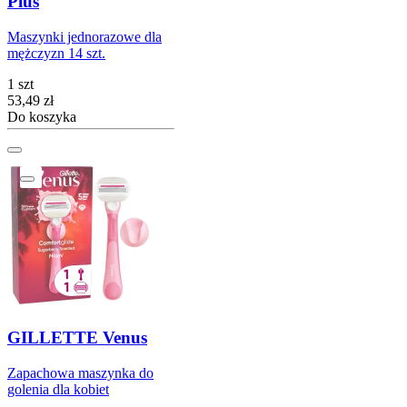
Plus
Maszynki jednorazowe dla
mężczyzn 14 szt.
1 szt
Cena
53,49
zł
Do koszyka
GILLETTE Venus
Zapachowa maszynka do
golenia dla kobiet