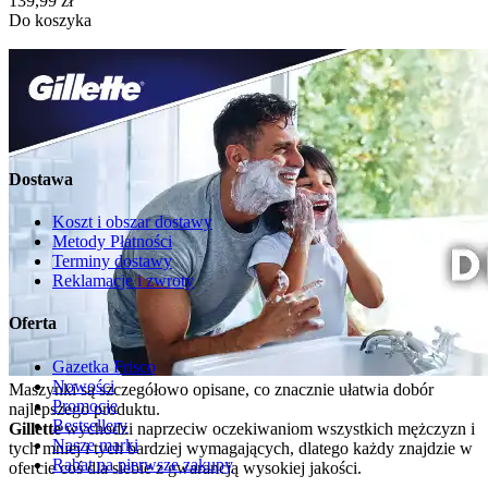
139,99
zł
Do koszyka
Dostawa
Koszt i obszar dostawy
Metody Płatności
Terminy dostawy
Reklamacje i zwroty
Oferta
Gazetka Frisco
Nowości
Maszynki są szczegółowo opisane, co znacznie ułatwia dobór
Promocje
najlepszego produktu.
Bestsellery
Gillette
wychodzi naprzeciw oczekiwaniom wszystkich mężczyzn i
Nasze marki
tych mniej i tych bardziej wymagających, dlatego każdy znajdzie w
Rabat na pierwsze zakupy
ofercie coś dla siebie z gwarancją wysokiej jakości.