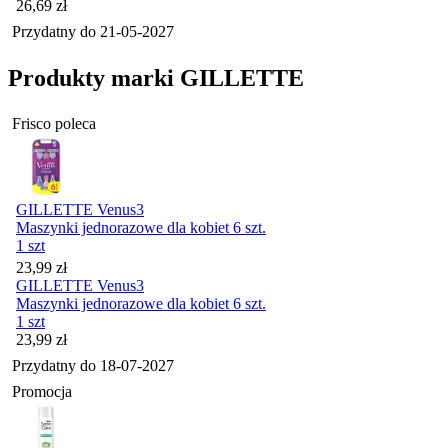
Cena
26,69
zł
Przydatny do
21-05-2027
Produkty marki GILLETTE
Frisco poleca
GILLETTE Venus3
Maszynki jednorazowe dla kobiet 6 szt.
1 szt
Cena
23,99
zł
GILLETTE Venus3
Maszynki jednorazowe dla kobiet 6 szt.
1 szt
Cena
23,99
zł
Przydatny do
18-07-2027
Promocja