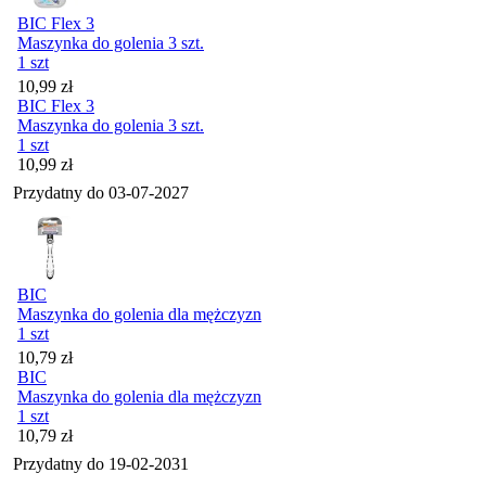
BIC Flex 3
Maszynka do golenia 3 szt.
1 szt
Cena
10,99
zł
BIC Flex 3
Maszynka do golenia 3 szt.
1 szt
Cena
10,99
zł
Przydatny do
03-07-2027
BIC
Maszynka do golenia dla mężczyzn
1 szt
Cena
10,79
zł
BIC
Maszynka do golenia dla mężczyzn
1 szt
Cena
10,79
zł
Przydatny do
19-02-2031