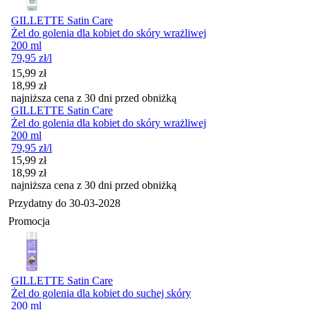
GILLETTE Satin Care
Żel do golenia dla kobiet do skóry wrażliwej
200 ml
79,95
zł
/l
Cena promocyjna
15,99
zł
18,99
zł
najniższa cena z 30 dni przed obniżką
GILLETTE Satin Care
Żel do golenia dla kobiet do skóry wrażliwej
200 ml
79,95
zł
/l
Cena promocyjna
15,99
zł
18,99
zł
najniższa cena z 30 dni przed obniżką
Przydatny do
30-03-2028
Promocja
GILLETTE Satin Care
Żel do golenia dla kobiet do suchej skóry
200 ml