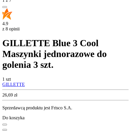
1
z
7
4.9
z 8 opinii
GILLETTE Blue 3 Cool
Maszynki jednorazowe do
golenia 3 szt.
1 szt
GILLETTE
Cena
26,69
zł
Sprzedawcą produktu jest Frisco S.A.
Do koszyka