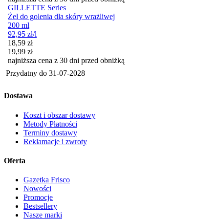
GILLETTE Series
Żel do golenia dla skóry wrażliwej
200 ml
92,95
zł
/l
Cena promocyjna
18,59
zł
19,99
zł
najniższa cena z 30 dni przed obniżką
Przydatny do
31-07-2028
Dostawa
Koszt i obszar dostawy
Metody Płatności
Terminy dostawy
Reklamacje i zwroty
Oferta
Gazetka Frisco
Nowości
Promocje
Bestsellery
Nasze marki