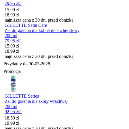
79,95
zł
/l
Cena promocyjna
15,99
zł
18,99
zł
najniższa cena z 30 dni przed obniżką
GILLETTE Satin Care
Żel do golenia dla kobiet do suchej skóry
200 ml
79,95
zł
/l
Cena promocyjna
15,99
zł
18,99
zł
najniższa cena z 30 dni przed obniżką
Przydatny do
30-03-2028
Promocja
GILLETTE Series
Żel do golenia dla skóry wrażliwej
200 ml
92,95
zł
/l
Cena promocyjna
18,59
zł
19,99
zł
najniższa cena z 30 dni przed obniżką