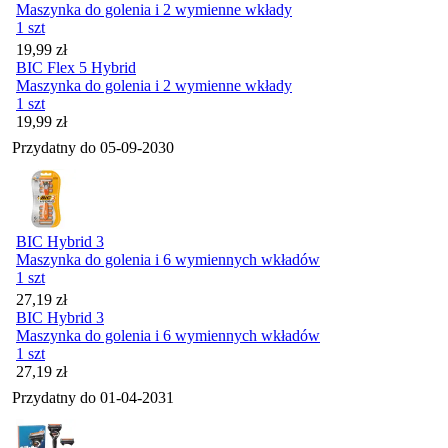
Maszynka do golenia i 2 wymienne wkłady
1 szt
Cena
19,99
zł
BIC Flex 5 Hybrid
Maszynka do golenia i 2 wymienne wkłady
1 szt
Cena
19,99
zł
Przydatny do
05-09-2030
BIC Hybrid 3
Maszynka do golenia i 6 wymiennych wkładów
1 szt
Cena
27,19
zł
BIC Hybrid 3
Maszynka do golenia i 6 wymiennych wkładów
1 szt
Cena
27,19
zł
Przydatny do
01-04-2031