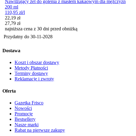
Nawilżający żel do golenia z masłem kakaowym dla mężczyzn
200 ml
110,95
zł
/l
Cena promocyjna
22,19
zł
27,79
zł
najniższa cena z 30 dni przed obniżką
Przydatny do
30-11-2028
Dostawa
Koszt i obszar dostawy
Metody Płatności
Terminy dostawy
Reklamacje i zwroty
Oferta
Gazetka Frisco
Nowości
Promocje
Bestsellery
Nasze marki
Rabat na pierwsze zakupy