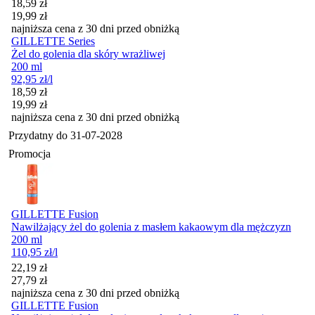
Cena promocyjna
18,59
zł
19,99
zł
najniższa cena z 30 dni przed obniżką
GILLETTE Series
Żel do golenia dla skóry wrażliwej
200 ml
92,95
zł
/l
Cena promocyjna
18,59
zł
19,99
zł
najniższa cena z 30 dni przed obniżką
Przydatny do
31-07-2028
Promocja
GILLETTE Fusion
Nawilżający żel do golenia z masłem kakaowym dla mężczyzn
200 ml
110,95
zł
/l
Cena promocyjna
22,19
zł
27,79
zł
najniższa cena z 30 dni przed obniżką
GILLETTE Fusion