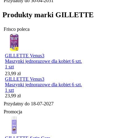
Przydatny do
30-04-2031
Produkty marki GILLETTE
Frisco poleca
GILLETTE Venus3
Maszynki jednorazowe dla kobiet 6 szt.
1 szt
Cena
23,99
zł
GILLETTE Venus3
Maszynki jednorazowe dla kobiet 6 szt.
1 szt
Cena
23,99
zł
Przydatny do
18-07-2027
Promocja