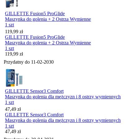
GILLETTE Fusion5 ProGlide
Maszynka do golenia + 2 Ostrza Wymienne
1 szt
Cena
119,99
zł
GILLETTE Fusion5 ProGlide
Maszynka do golenia + 2 Ostrza Wymienne
1 szt
Cena
119,99
zł
Przydatny do
11-02-2030
GILLETTE Sensor3 Comfort
Maszynka do golenia dla mężczyzn i 8 ostrzy wymiennych
1 szt
Cena
47,49
zł
GILLETTE Sensor3 Comfort
Maszynka do golenia dla mężczyzn i 8 ostrzy wymiennych
1 szt
Cena
47,49
zł