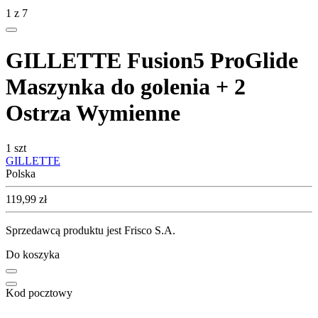
1
z
7
GILLETTE Fusion5 ProGlide
Maszynka do golenia + 2
Ostrza Wymienne
1 szt
GILLETTE
Polska
Cena
119,99
zł
Sprzedawcą produktu jest Frisco S.A.
Do koszyka
Kod pocztowy