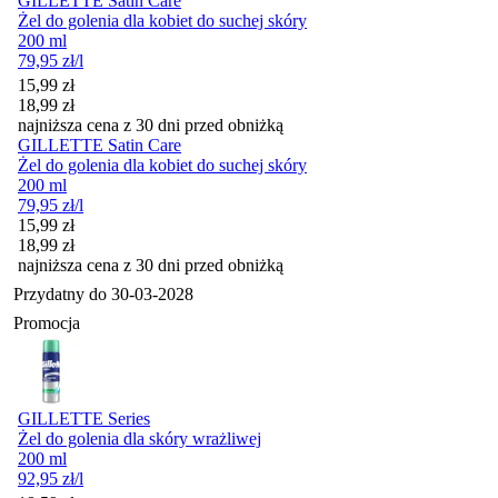
GILLETTE Satin Care
Żel do golenia dla kobiet do suchej skóry
200 ml
79,95
zł
/l
Cena promocyjna
15,99
zł
18,99
zł
najniższa cena z 30 dni przed obniżką
GILLETTE Satin Care
Żel do golenia dla kobiet do suchej skóry
200 ml
79,95
zł
/l
Cena promocyjna
15,99
zł
18,99
zł
najniższa cena z 30 dni przed obniżką
Przydatny do
30-03-2028
Promocja
GILLETTE Series
Żel do golenia dla skóry wrażliwej
200 ml
92,95
zł
/l