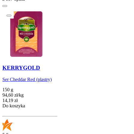
KERRYGOLD
Ser Cheddar Red (plastry)
150 g
94,60
zł
/
kg
Cena
14,19
zł
Do koszyka