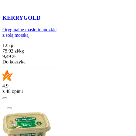
KERRYGOLD
Oryginalne masło irlandzkie
z solą morską
125 g
75,92
zł
/
kg
Cena
9,49
zł
Do koszyka
4.9
z 48 opinii