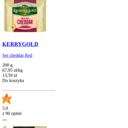
KERRYGOLD
Ser cheddar Red
200 g
67,95
zł
/
kg
Cena
13,59
zł
Do koszyka
5.0
z 90 opinii