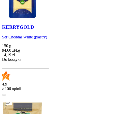
KERRYGOLD
Ser Cheddar White (plastry)
150 g
94,60
zł
/
kg
Cena
14,19
zł
Do koszyka
4.9
z 106 opinii