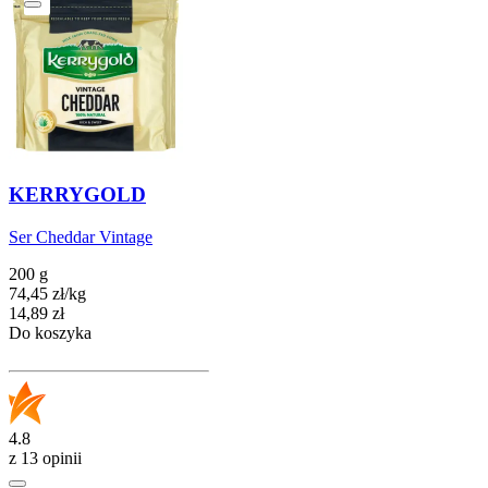
KERRYGOLD
Ser Cheddar Vintage
200 g
74,45
zł
/
kg
Cena
14,89
zł
Do koszyka
4.8
z 13 opinii