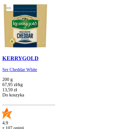
KERRYGOLD
Ser Cheddar White
200 g
67,95
zł
/
kg
Cena
13,59
zł
Do koszyka
4.9
z 107 opinii