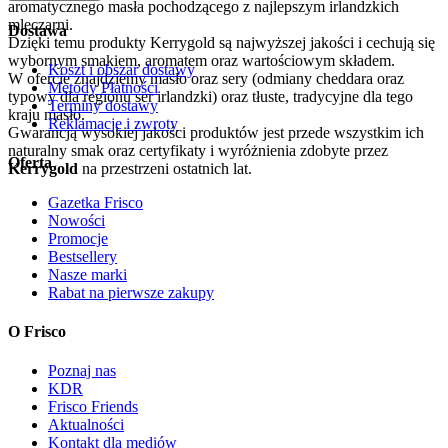
Dostawa
Dzięki temu produkty Kerrygold są najwyższej jakości i cechują się
wybornym smakiem, aromatem oraz wartościowym składem.
Koszt i obszar dostawy
W ofercie znajdziemy masło oraz sery (odmiany cheddara oraz
Metody Płatności
typowy dla regionu ser irlandzki) oraz tłuste, tradycyjne dla tego
Terminy dostawy
kraju masło.
Reklamacje i zwroty
Gwarancją wysokiej jakości produktów jest przede wszystkim ich
naturalny smak oraz certyfikaty i wyróżnienia zdobyte przez
Oferta
Kerrygold
na przestrzeni ostatnich lat.
Gazetka Frisco
Nowości
Promocje
Bestsellery
Nasze marki
Rabat na pierwsze zakupy
O Frisco
Poznaj nas
KDR
Frisco Friends
Aktualności
Kontakt dla mediów