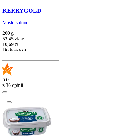
KERRYGOLD
Masło solone
200 g
53,45
zł
/
kg
Cena
10,69
zł
Do koszyka
5.0
z 36 opinii