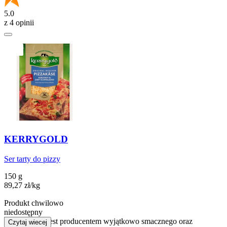
5.0
z 4 opinii
KERRYGOLD
Ser tarty do pizzy
150 g
89,27
zł
/
kg
Produkt chwilowo
niedostępny
Zamienniki
Czytaj wiecej