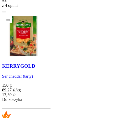
5.0
z 4 opinii
KERRYGOLD
Ser cheddar (tarty)
150 g
89,27
zł
/
kg
Cena
13,39
zł
Do koszyka