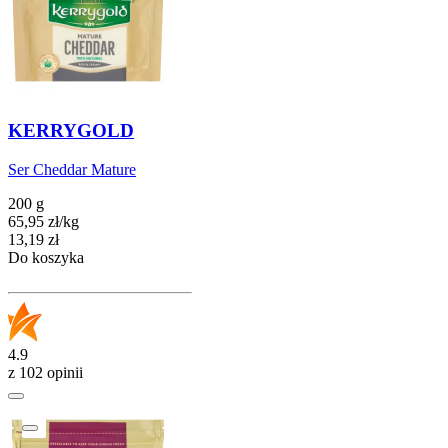
KERRYGOLD
Ser Cheddar Mature
200 g
65,95
zł
/
kg
Cena
13,19
zł
Do koszyka
4.9
z 102 opinii