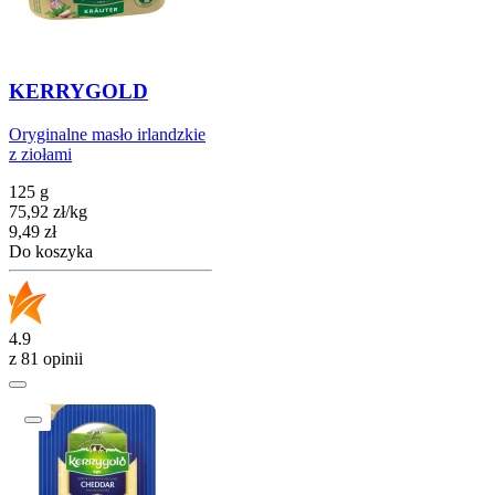
KERRYGOLD
Oryginalne masło irlandzkie
z ziołami
125 g
75,92
zł
/
kg
Cena
9,49
zł
Do koszyka
4.9
z 81 opinii