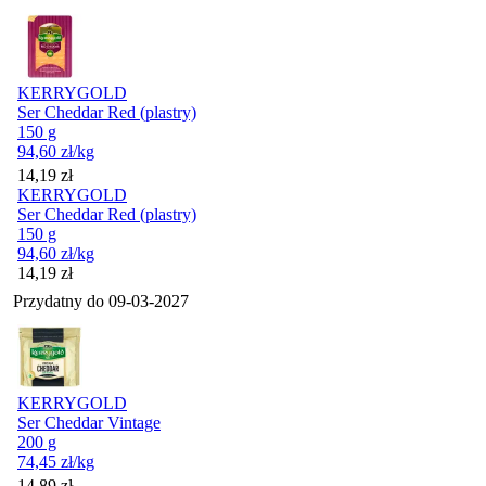
KERRYGOLD
Ser Cheddar Red (plastry)
150 g
94,60
zł
/kg
Cena
14,19
zł
KERRYGOLD
Ser Cheddar Red (plastry)
150 g
94,60
zł
/kg
Cena
14,19
zł
Przydatny do
09-03-2027
KERRYGOLD
Ser Cheddar Vintage
200 g
74,45
zł
/kg
Cena
14,89
zł