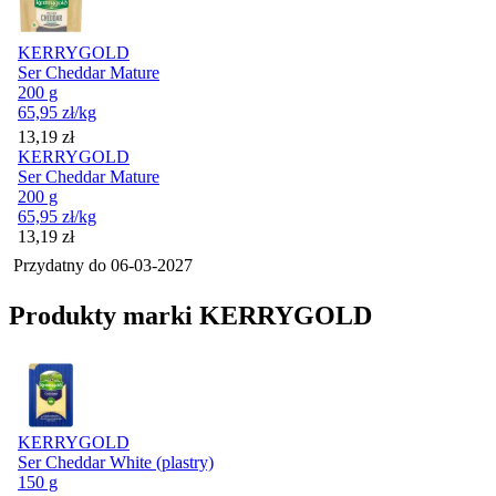
KERRYGOLD
Ser Cheddar Mature
200 g
65,95
zł
/kg
Cena
13,19
zł
KERRYGOLD
Ser Cheddar Mature
200 g
65,95
zł
/kg
Cena
13,19
zł
Przydatny do
06-03-2027
Produkty marki KERRYGOLD
KERRYGOLD
Ser Cheddar White (plastry)
150 g