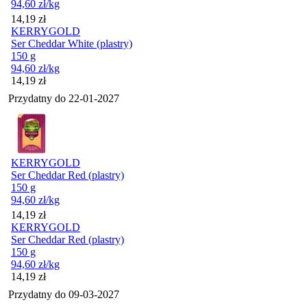
94,60
zł
/kg
Cena
14,19
zł
KERRYGOLD
Ser Cheddar White (plastry)
150 g
94,60
zł
/kg
Cena
14,19
zł
Przydatny do
22-01-2027
KERRYGOLD
Ser Cheddar Red (plastry)
150 g
94,60
zł
/kg
Cena
14,19
zł
KERRYGOLD
Ser Cheddar Red (plastry)
150 g
94,60
zł
/kg
Cena
14,19
zł
Przydatny do
09-03-2027