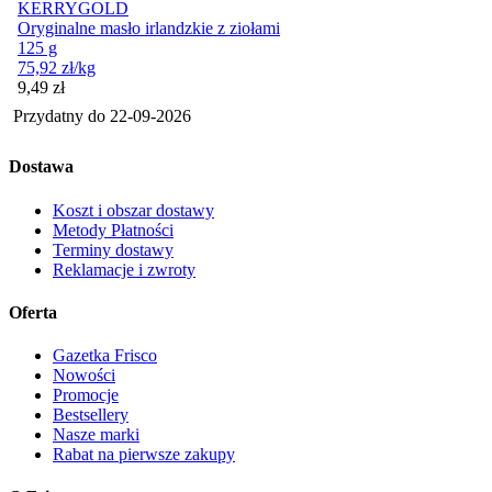
KERRYGOLD
Oryginalne masło irlandzkie z ziołami
125 g
75,92
zł
/kg
Cena
9,49
zł
Przydatny do
22-09-2026
Dostawa
Koszt i obszar dostawy
Metody Płatności
Terminy dostawy
Reklamacje i zwroty
Oferta
Gazetka Frisco
Nowości
Promocje
Bestsellery
Nasze marki
Rabat na pierwsze zakupy