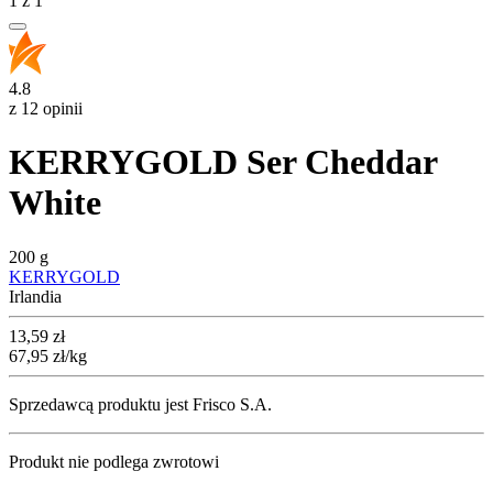
1
z
1
4.8
z 12 opinii
KERRYGOLD Ser Cheddar
White
200 g
KERRYGOLD
Irlandia
Cena
13,59
zł
67,95
zł
/kg
Sprzedawcą produktu jest Frisco S.A.
Produkt nie podlega zwrotowi