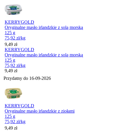
KERRYGOLD
Oryginalne masło irlandzkie z solą morską
125 g
75,92
zł
/kg
Cena
9,49
zł
KERRYGOLD
Oryginalne masło irlandzkie z solą morską
125 g
75,92
zł
/kg
Cena
9,49
zł
Przydatny do
16-09-2026
KERRYGOLD
Oryginalne masło irlandzkie z ziołami
125 g
75,92
zł
/kg
Cena
9,49
zł