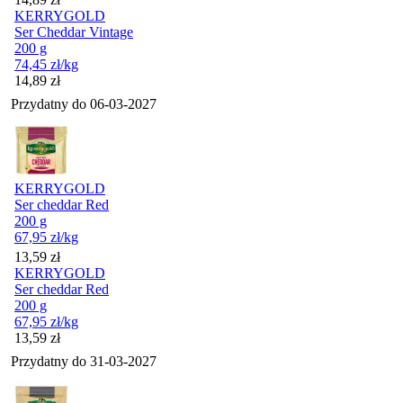
KERRYGOLD
Ser Cheddar Vintage
200 g
74,45
zł
/kg
Cena
14,89
zł
Przydatny do
06-03-2027
KERRYGOLD
Ser cheddar Red
200 g
67,95
zł
/kg
Cena
13,59
zł
KERRYGOLD
Ser cheddar Red
200 g
67,95
zł
/kg
Cena
13,59
zł
Przydatny do
31-03-2027