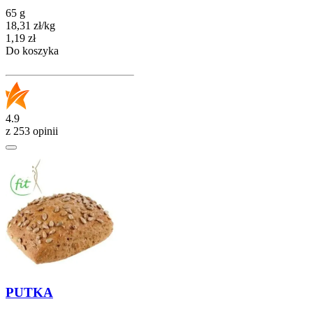
65 g
18,31
zł
/
kg
Cena
1,19
zł
Do koszyka
4.9
z 253 opinii
PUTKA