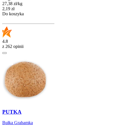
27,38
zł
/
kg
Cena
2,19
zł
Do koszyka
4.8
z 262 opinii
PUTKA
Bułka Grahamka