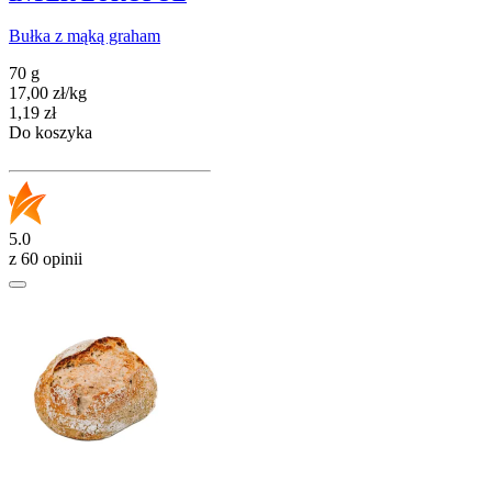
Bułka z mąką graham
70 g
17,00
zł
/
kg
Cena
1,19
zł
Do koszyka
5.0
z 60 opinii