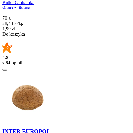
Bułka Grahamka
słonecznikowa
70 g
28,43
zł
/
kg
Cena
1,99
zł
Do koszyka
4.8
z 84 opinii
INTER EUROPOL