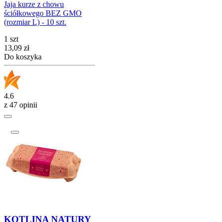
Jaja kurze z chowu
ściółkowego BEZ GMO
(rozmiar L) - 10 szt.
1 szt
Cena
13,09
zł
Do koszyka
4.6
z 47 opinii
KOTLINA NATURY