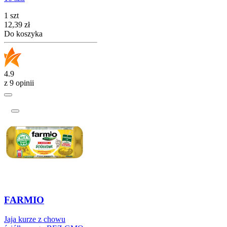
1 szt
Cena
12,39
zł
Do koszyka
4.9
z 9 opinii
FARMIO
Jaja kurze z chowu