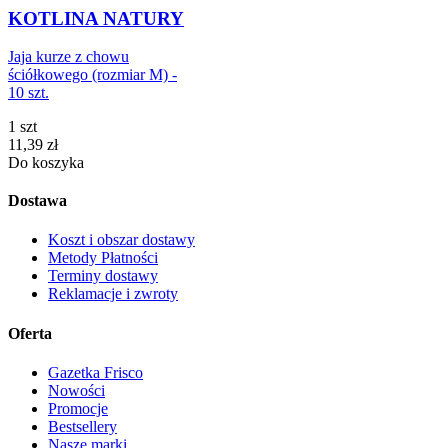
KOTLINA NATURY
Jaja kurze z chowu
ściółkowego (rozmiar M) -
10 szt.
1 szt
Cena
11,39
zł
Do koszyka
Dostawa
Koszt i obszar dostawy
Metody Płatności
Terminy dostawy
Reklamacje i zwroty
Oferta
Gazetka Frisco
Nowości
Promocje
Bestsellery
Nasze marki