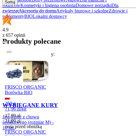
Sortuj
rodziców
Kosmetyki i higiena osobista
Domowe porządki
Dla
zwierząt
Akcesoria do domu
Artykuły biurowe i szkolne
Zdrowie i
suplementy
BIO
Lokalni dostawcy
4.9
z 657 opinii
Produkty polecane
W tym tygodniu polecamy:
Promocja
FRISCO ORGANIC
Borówka BIO
250 g
WYBIEGANE KURY
71,96
zł
/
kg
Cena promocyjna
17,99
zł
Jaja kurze z chowu
21,99
zł
ściółkowego (rozmiar M) -
cena przed obniżką
10 szt.
FRISCO ORGANIC