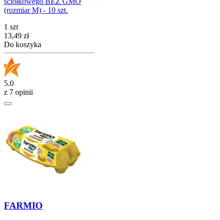
ściółkowego BEZ GMO
(rozmiar M) - 10 szt.
1 szt
Cena
13,49
zł
Do koszyka
5.0
z 7 opinii
FARMIO