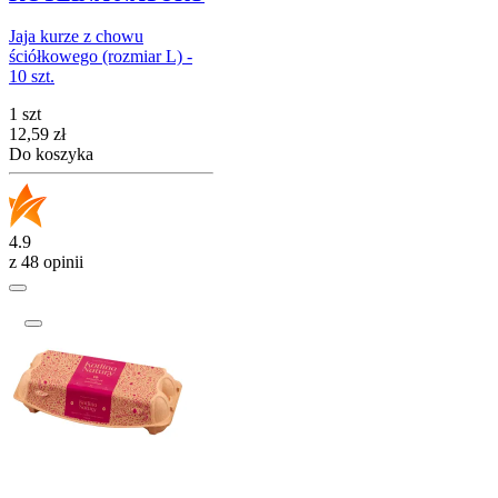
Jaja kurze z chowu
ściółkowego (rozmiar L) -
10 szt.
1 szt
Cena
12,59
zł
Do koszyka
4.9
z 48 opinii