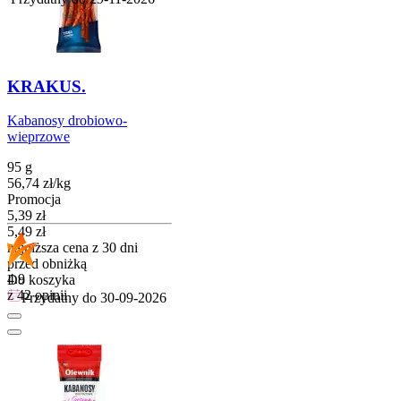
KRAKUS.
Kabanosy drobiowo-
wieprzowe
95 g
56,74
zł
/
kg
Promocja
Cena promocyjna
5,39
zł
5,49
zł
najniższa cena z 30 dni
przed obniżką
4.9
Do koszyka
z 42 opinii
Przydatny do
30-09-2026