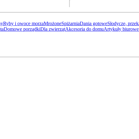
ny
Ryby i owoce morza
Mrożone
Spiżarnia
Dania gotowe
Słodycze, przek
ta
Domowe porządki
Dla zwierząt
Akcesoria do domu
Artykuły biurowe 