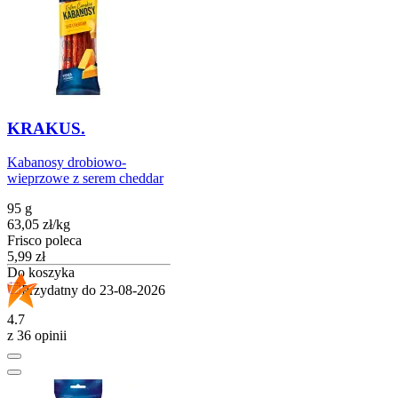
KRAKUS.
Kabanosy drobiowo-
wieprzowe z serem cheddar
95 g
63,05
zł
/
kg
Frisco poleca
Cena
5,99
zł
Do koszyka
Przydatny do
23-08-2026
4.7
z 36 opinii