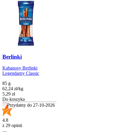
Berlinki
Kabanosy Berlinki
Legendarny Classic
85 g
62,24
zł
/
kg
Cena
5,29
zł
Do koszyka
Przydatny do
27-10-2026
4.8
z 29 opinii