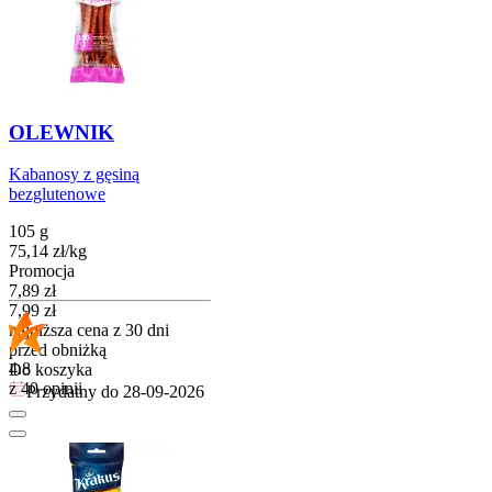
OLEWNIK
Kabanosy z gęsiną
bezglutenowe
105 g
75,14
zł
/
kg
Promocja
Cena promocyjna
7,89
zł
7,99
zł
najniższa cena z 30 dni
przed obniżką
4.8
Do koszyka
z 40 opinii
Przydatny do
28-09-2026