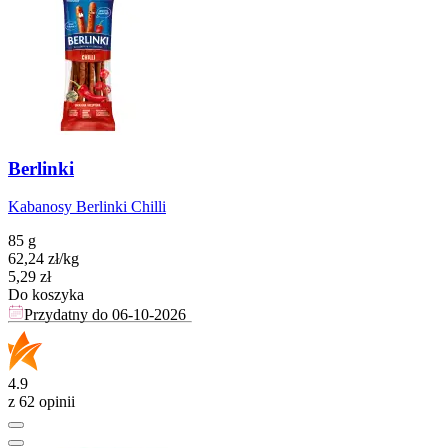
Berlinki
Kabanosy Berlinki Chilli
85 g
62,24
zł
/
kg
Cena
5,29
zł
Do koszyka
Przydatny do
06-10-2026
4.9
z 62 opinii