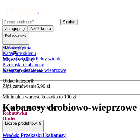
Czego szukasz?
Szukaj
Zaloguj się
Załóż konto
Kod pocztowy
Strona główna
Mój koszyk
0
,
00
zł
Kategorie sklepu
Wyczyść koszyk
Pełny widok
Mięso i wędliny
Przekąski i kabanosy
Kabanosy drobiowo-wieprzowe
Szczegóły zamówienia
Układ kategorii:
Złóż zamówienie
5
,
90
zł
Minimalna wartość koszyka to
100
zł
Kabanosy drobiowo-wieprzowe
Kategorie
Kategorie sklepu
Rabatówka
Outlet
Liczba produktów:
9
Promocje
Nowości
Wróć do
Przekąski i kabanosy
Kupony