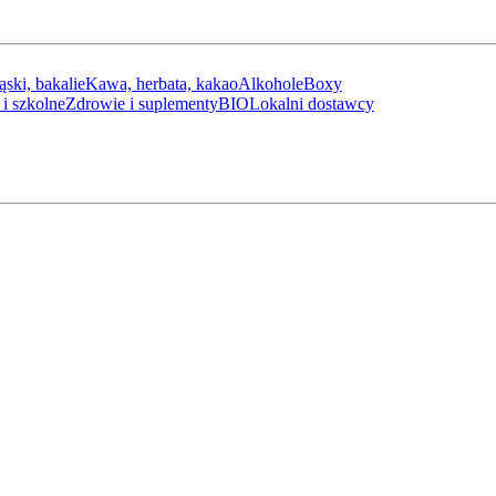
ąski, bakalie
Kawa, herbata, kakao
Alkohole
Boxy
i szkolne
Zdrowie i suplementy
BIO
Lokalni dostawcy