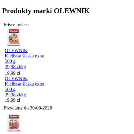
Produkty marki OLEWNIK
Frisco poleca
OLEWNIK
Kiełbasa śląska extra
500 g
39,98
zł
/kg
Cena
19,99
zł
OLEWNIK
Kiełbasa śląska extra
500 g
39,98
zł
/kg
Cena
19,99
zł
Przydatny do
30-08-2026