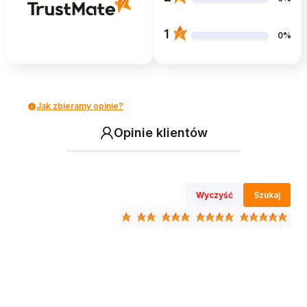
1
0%
Jak zbieramy opinie?
Opinie klientów
Wyczyść
Szukaj