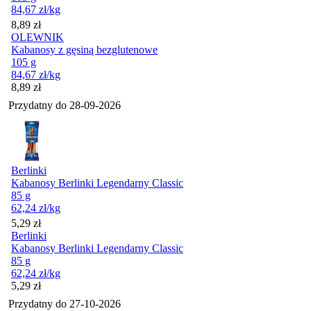
84,67
zł
/kg
Cena
8,89
zł
OLEWNIK
Kabanosy z gęsiną bezglutenowe
105 g
84,67
zł
/kg
Cena
8,89
zł
Przydatny do
28-09-2026
Berlinki
Kabanosy Berlinki Legendarny Classic
85 g
62,24
zł
/kg
Cena
5,29
zł
Berlinki
Kabanosy Berlinki Legendarny Classic
85 g
62,24
zł
/kg
Cena
5,29
zł
Przydatny do
27-10-2026