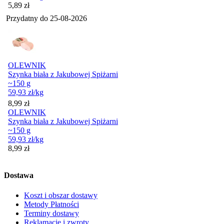
Cena
5,89
zł
Przydatny do
25-08-2026
OLEWNIK
Szynka biała z Jakubowej Spiżarni
~150 g
59,93
zł
/kg
Cena
8,99
zł
OLEWNIK
Szynka biała z Jakubowej Spiżarni
~150 g
59,93
zł
/kg
Cena
8,99
zł
Dostawa
Koszt i obszar dostawy
Metody Płatności
Terminy dostawy
Reklamacje i zwroty