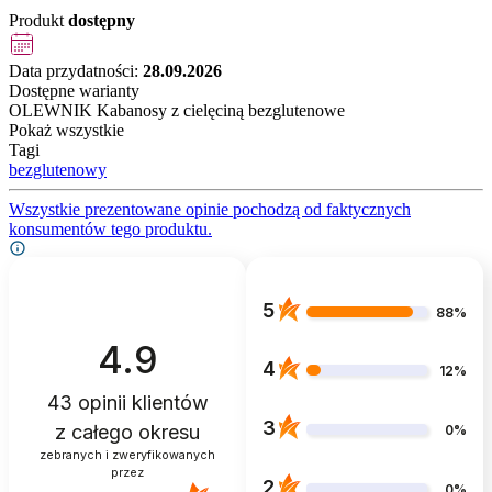
Produkt
dostępny
Data przydatności:
28.09.2026
Dostępne warianty
OLEWNIK Kabanosy z cielęciną bezglutenowe
Pokaż wszystkie
Tagi
bezglutenowy
Wszystkie prezentowane opinie pochodzą od faktycznych
konsumentów tego produktu.
5
88%
4.9
4
12%
43
opinii klientów
3
z całego okresu
0%
zebranych i zweryfikowanych
przez
2
0%