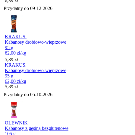
Cena
6,39
zł
Przydatny do
09-12-2026
KRAKUS.
Kabanosy drobiowo-wieprzowe
95 g
62,00
zł
/kg
Cena
5,89
zł
KRAKUS.
Kabanosy drobiowo-wieprzowe
95 g
62,00
zł
/kg
Cena
5,89
zł
Przydatny do
05-10-2026
OLEWNIK
Kabanosy z gęsiną bezglutenowe
105 g