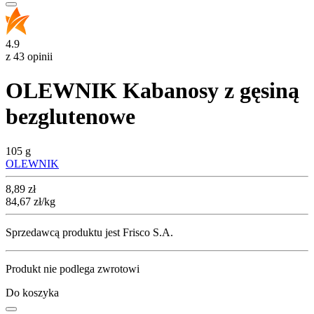
4.9
z 43 opinii
OLEWNIK Kabanosy z gęsiną
bezglutenowe
105 g
OLEWNIK
Cena
8,89
zł
84,67
zł
/kg
Sprzedawcą produktu jest Frisco S.A.
Produkt nie podlega zwrotowi
Do koszyka