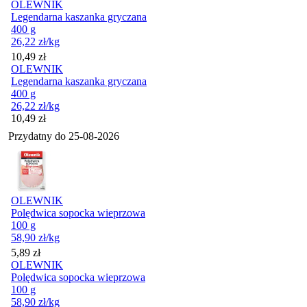
OLEWNIK
Legendarna kaszanka gryczana
400 g
26,22
zł
/kg
Cena
10,49
zł
OLEWNIK
Legendarna kaszanka gryczana
400 g
26,22
zł
/kg
Cena
10,49
zł
Przydatny do
25-08-2026
OLEWNIK
Polędwica sopocka wieprzowa
100 g
58,90
zł
/kg
Cena
5,89
zł
OLEWNIK
Polędwica sopocka wieprzowa
100 g
58,90
zł
/kg