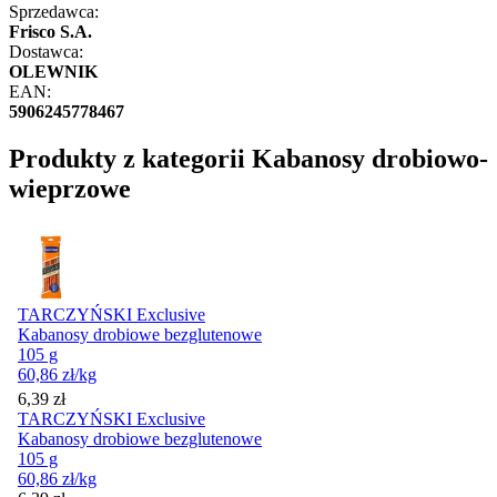
Sprzedawca:
Frisco S.A.
Dostawca:
OLEWNIK
EAN:
5906245778467
Produkty z kategorii Kabanosy drobiowo-
wieprzowe
TARCZYŃSKI Exclusive
Kabanosy drobiowe bezglutenowe
105 g
60,86
zł
/kg
Cena
6,39
zł
TARCZYŃSKI Exclusive
Kabanosy drobiowe bezglutenowe
105 g
60,86
zł
/kg