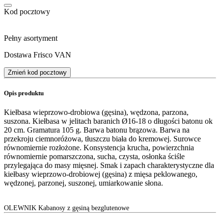
Kod pocztowy
Pełny asortyment
Dostawa Frisco VAN
Zmień kod pocztowy
Opis produktu
Kiełbasa wieprzowo-drobiowa (gęsina), wędzona, parzona,
suszona. Kiełbasa w jelitach baranich Ø16-18 o długości batonu ok
20 cm. Gramatura 105 g. Barwa batonu brązowa. Barwa na
przekroju ciemnoróżowa, tłuszczu biała do kremowej. Surowce
równomiernie rozłożone. Konsystencja krucha, powierzchnia
równomiernie pomarszczona, sucha, czysta, osłonka ściśle
przylegająca do masy mięsnej. Smak i zapach charakterystyczne dla
kiełbasy wieprzowo-drobiowej (gęsina) z mięsa peklowanego,
wędzonej, parzonej, suszonej, umiarkowanie słona.
OLEWNIK Kabanosy z gęsiną bezglutenowe