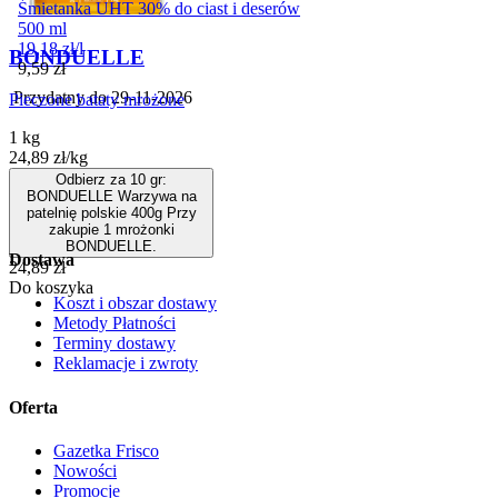
Śmietanka UHT 30% do ciast i deserów
500 ml
19,18
zł
/
l
BONDUELLE
Cena
9,59
zł
Przydatny do
29-11-2026
Pieczone bataty mrożone
1 kg
24,89
zł
/
kg
Odbierz za 10 gr:
BONDUELLE Warzywa na
patelnię polskie 400g Przy
zakupie 1 mrożonki
BONDUELLE.
Dostawa
Cena
24,89
zł
Do koszyka
Koszt i obszar dostawy
Metody Płatności
Terminy dostawy
Reklamacje i zwroty
Oferta
Gazetka Frisco
Nowości
Promocje