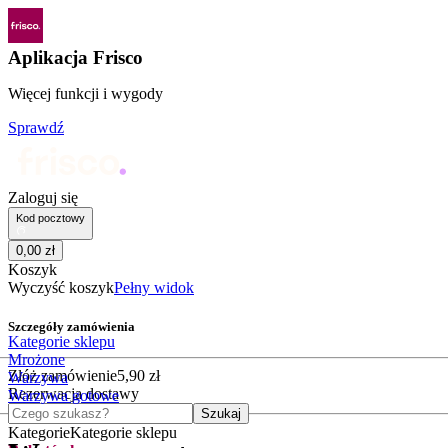
Aplikacja Frisco
Więcej funkcji i wygody
Sprawdź
Zaloguj się
Kod pocztowy
0
,
00
zł
Koszyk
Wyczyść koszyk
Pełny widok
Szczegóły zamówienia
Kategorie sklepu
Mrożone
Złóż zamówienie
5
,
90
zł
Warzywa
Rezerwacja dostawy
Warzywa gotowe
Czego szukasz?
Szukaj
Kategorie
Kategorie sklepu