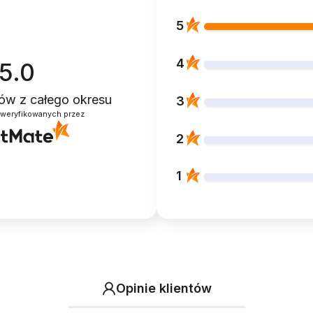
5
4
5.0
ntów
z całego okresu
3
zweryfikowanych przez
2
1
Opinie klientów