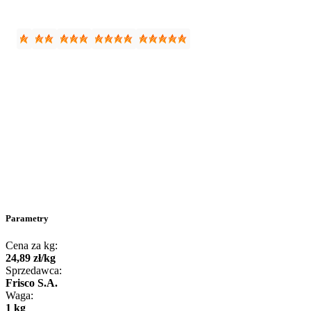
Parametry
Cena za kg:
24
,
89
zł
/
kg
Sprzedawca:
Frisco S.A.
Waga:
1 kg