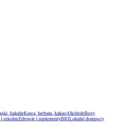
ąski, bakalie
Kawa, herbata, kakao
Alkohole
Boxy
i szkolne
Zdrowie i suplementy
BIO
Lokalni dostawcy