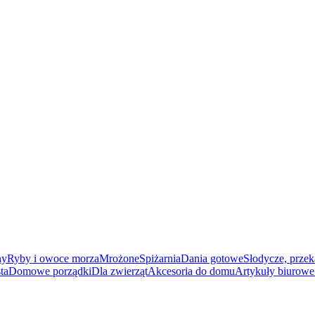
ny
Ryby i owoce morza
Mrożone
Spiżarnia
Dania gotowe
Słodycze, przek
ta
Domowe porządki
Dla zwierząt
Akcesoria do domu
Artykuły biurowe 