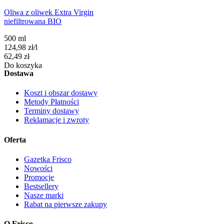
Oliwa z oliwek Extra Virgin
niefiltrowana BIO
500 ml
124,98
zł
/
l
Cena
62,49
zł
Do koszyka
Dostawa
Koszt i obszar dostawy
Metody Płatności
Terminy dostawy
Reklamacje i zwroty
Oferta
Gazetka Frisco
Nowości
Promocje
Bestsellery
Nasze marki
Rabat na pierwsze zakupy
O Frisco