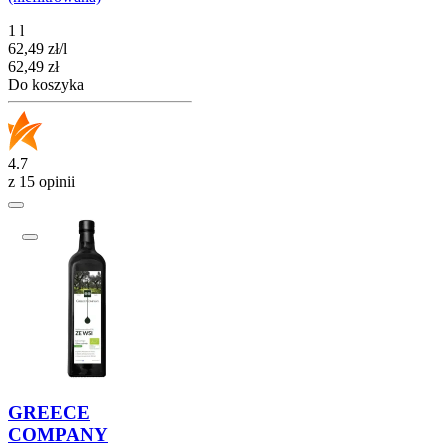
1 l
62,49
zł
/
l
Cena
62,49
zł
Do koszyka
4.7
z 15 opinii
GREECE
COMPANY