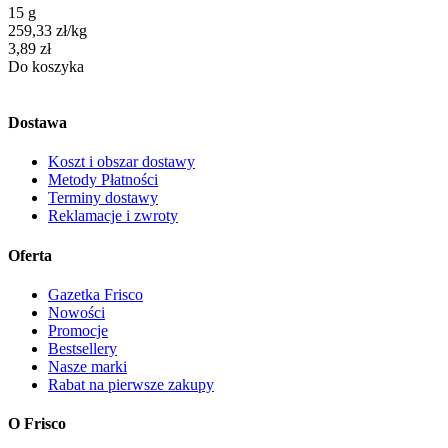
15 g
259,33
zł
/
kg
Cena
3,89
zł
Do koszyka
Dostawa
Koszt i obszar dostawy
Metody Płatności
Terminy dostawy
Reklamacje i zwroty
Oferta
Gazetka Frisco
Nowości
Promocje
Bestsellery
Nasze marki
Rabat na pierwsze zakupy
O Frisco