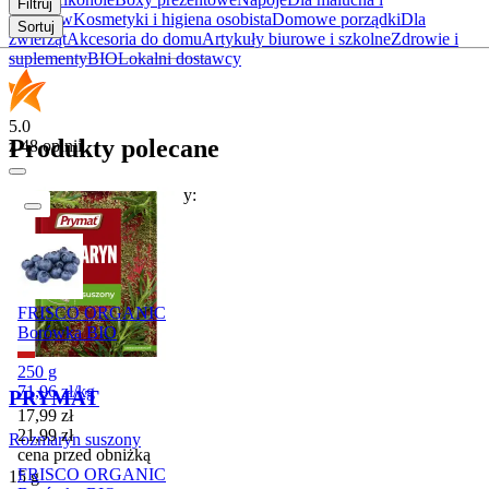
Filtruj
rodziców
Kosmetyki i higiena osobista
Domowe porządki
Dla
Sortuj
zwierząt
Akcesoria do domu
Artykuły biurowe i szkolne
Zdrowie i
suplementy
BIO
Lokalni dostawcy
5.0
Produkty polecane
z 48 opinii
W tym tygodniu polecamy:
Promocja
FRISCO ORGANIC
Borówka BIO
250 g
71,96
zł
/
kg
PRYMAT
Cena promocyjna
17,99
zł
21,99
zł
Rozmaryn suszony
cena przed obniżką
FRISCO ORGANIC
15 g