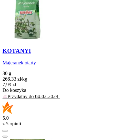
KOTANYI
Majeranek otarty
30 g
266,33
zł
/
kg
Cena
7,99
zł
Do koszyka
Przydatny do
04-02-2029
5.0
z 5 opinii