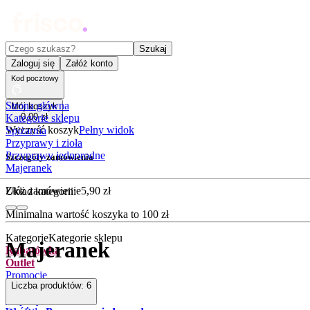
Czego szukasz?
Szukaj
Zaloguj się
Załóż konto
Kod pocztowy
Strona główna
Mój koszyk
0
,
00
zł
Kategorie sklepu
Wyczyść koszyk
Pełny widok
Spiżarnia
Przyprawy i zioła
Przyprawy jednorodne
Szczegóły zamówienia
Majeranek
Złóż zamówienie
5
,
90
zł
Układ kategorii:
Minimalna wartość koszyka to
100
zł
Kategorie
Kategorie sklepu
Majeranek
Rabatówka
Outlet
Promocje
Liczba produktów:
6
Nowości
Kupony