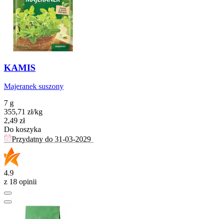
KAMIS
Majeranek suszony
7 g
355,71
zł
/
kg
Cena
2,49
zł
Do koszyka
Przydatny do
31-03-2029
4.9
z 18 opinii