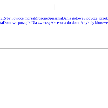
ny
Ryby i owoce morza
Mrożone
Spiżarnia
Dania gotowe
Słodycze, przek
ta
Domowe porządki
Dla zwierząt
Akcesoria do domu
Artykuły biurowe 