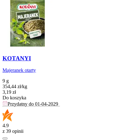
KOTANYI
Majeranek otarty
9 g
354,44
zł
/
kg
Cena
3,19
zł
Do koszyka
Przydatny do
01-04-2029
4.9
z 39 opinii