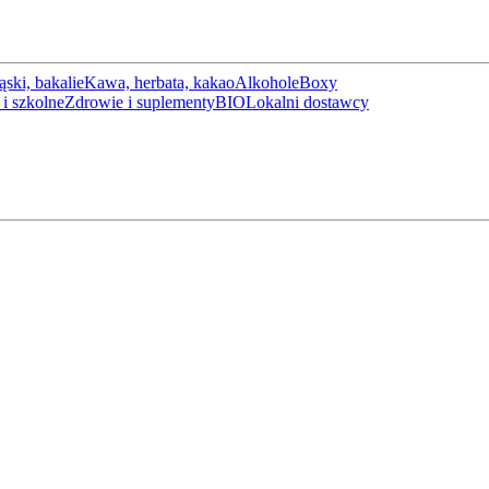
ąski, bakalie
Kawa, herbata, kakao
Alkohole
Boxy
i szkolne
Zdrowie i suplementy
BIO
Lokalni dostawcy