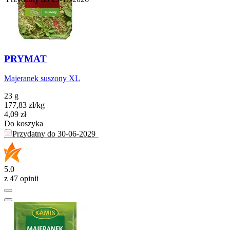
PRYMAT
Majeranek suszony XL
23 g
177,83
zł
/
kg
Cena
4,09
zł
Do koszyka
Przydatny do
30-06-2029
5.0
z 47 opinii