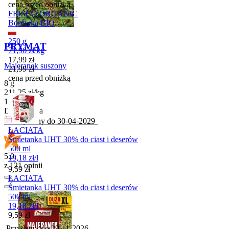
cena przed obniżką
FRISCO ORGANIC
Borówka BIO
250 g
PRYMAT
71,96
zł
/
kg
Cena promocyjna
17,99
zł
Majeranek suszony
21,99
zł
cena przed obniżką
8 g
211,25
zł
/
kg
Cena
1,69
zł
Do koszyka
Przydatny do
30-04-2029
ŁACIATA
Śmietanka UHT 30% do ciast i deserów
500 ml
5.0
19,18
zł
/
l
z 121 opinii
Cena
9,59
zł
ŁACIATA
Śmietanka UHT 30% do ciast i deserów
500 ml
19,18
zł
/
l
Cena
9,59
zł
Przydatny do
29-11-2026