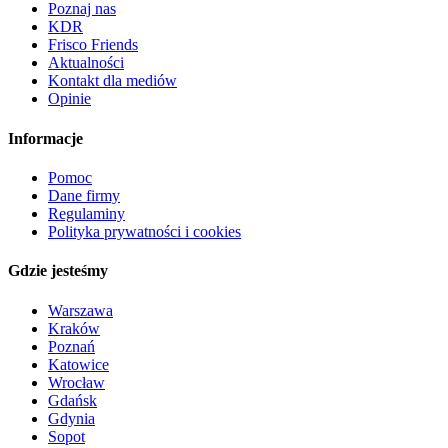
Poznaj nas
KDR
Frisco Friends
Aktualności
Kontakt dla mediów
Opinie
Informacje
Pomoc
Dane firmy
Regulaminy
Polityka prywatności i cookies
Gdzie jesteśmy
Warszawa
Kraków
Poznań
Katowice
Wrocław
Gdańsk
Gdynia
Sopot