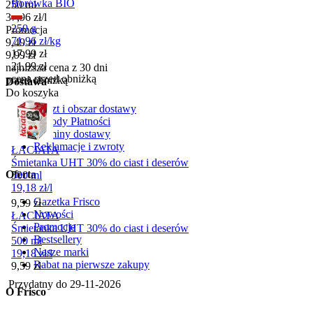
Borówka BIO
250 ml
37,96
zł
/
l
250 g
Promocja
71,96
zł
/
kg
Cena promocyjna
9,49
zł
Cena promocyjna
17,99
zł
9,99
zł
21,99
zł
najniższa cena z 30 dni
cena przed obniżką
przed obniżką
Dostawa
Do koszyka
Koszt i obszar dostawy
Metody Płatności
Terminy dostawy
Reklamacje i zwroty
ŁACIATA
Śmietanka UHT 30% do ciast i deserów
Oferta
500 ml
19,18
zł
/
l
Gazetka Frisco
Cena
9,59
zł
Nowości
ŁACIATA
Promocje
Śmietanka UHT 30% do ciast i deserów
Bestsellery
500 ml
Nasze marki
19,18
zł
/
l
Rabat na pierwsze zakupy
Cena
9,59
zł
Przydatny do
29-11-2026
O Frisco