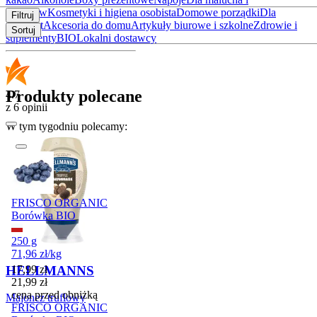
rodziców
Kosmetyki i higiena osobista
Domowe porządki
Dla
Filtruj
zwierząt
Akcesoria do domu
Artykuły biurowe i szkolne
Zdrowie i
Sortuj
suplementy
BIO
Lokalni dostawcy
Produkty polecane
4.7
z 6 opinii
W tym tygodniu polecamy:
Promocja
FRISCO ORGANIC
Borówka BIO
250 g
71,96
zł
/
kg
Cena promocyjna
HELLMANNS
17,99
zł
21,99
zł
cena przed obniżką
Majonez truflowy
FRISCO ORGANIC