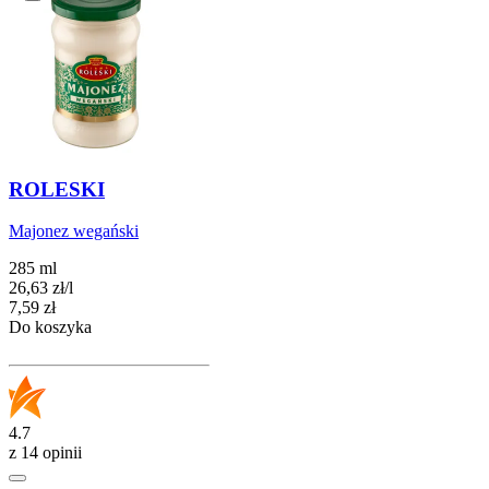
ROLESKI
Majonez wegański
285 ml
26,63
zł
/
l
Cena
7,59
zł
Do koszyka
4.7
z 14 opinii