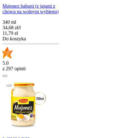
Majonez babuni (z jajami z
chowu na wolnym wybiegu)
340 ml
34,68
zł
/
l
Cena
11,79
zł
Do koszyka
5.0
z 297 opinii