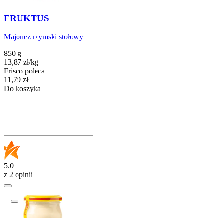
FRUKTUS
Majonez rzymski stołowy
850 g
13,87
zł
/
kg
Frisco poleca
Cena
11,79
zł
Do koszyka
5.0
z 2 opinii