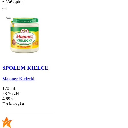
z 336 opinii
SPOŁEM KIELCE
Majonez Kielecki
170 ml
28,76
zł
/
l
Cena
4,89
zł
Do koszyka