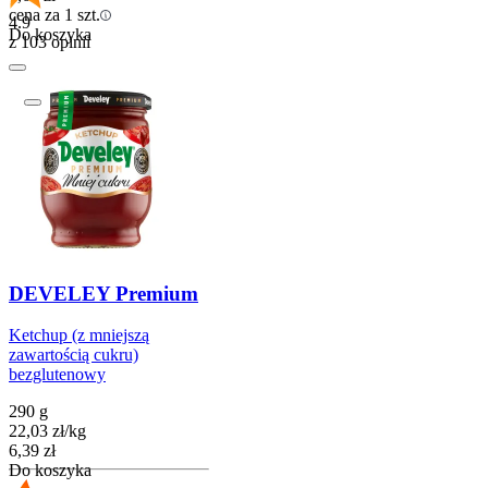
cena za 1 szt.
4.9
Do koszyka
z 103 opinii
DEVELEY Premium
Ketchup (z mniejszą
zawartością cukru)
bezglutenowy
290 g
22,03
zł
/
kg
Cena
6,39
zł
Do koszyka