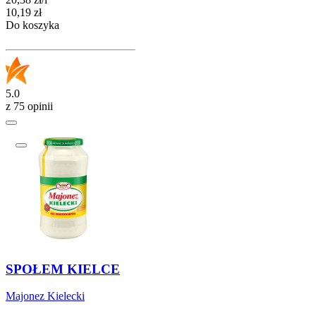
Cena
10,19
zł
Do koszyka
5.0
z 75 opinii
SPOŁEM KIELCE
Majonez Kielecki