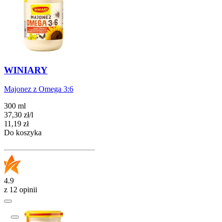
WINIARY
Majonez z Omega 3:6
300 ml
37,30
zł
/
l
Cena
11,19
zł
Do koszyka
4.9
z 12 opinii