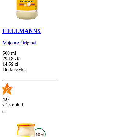
HELLMANNS
Majonez Original
500 ml
29,18
zł
/
l
Cena
14,59
zł
Do koszyka
4.6
z 13 opinii