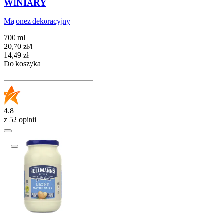
WINIARY
Majonez dekoracyjny
700 ml
20,70
zł
/
l
Cena
14,49
zł
Do koszyka
4.8
z 52 opinii