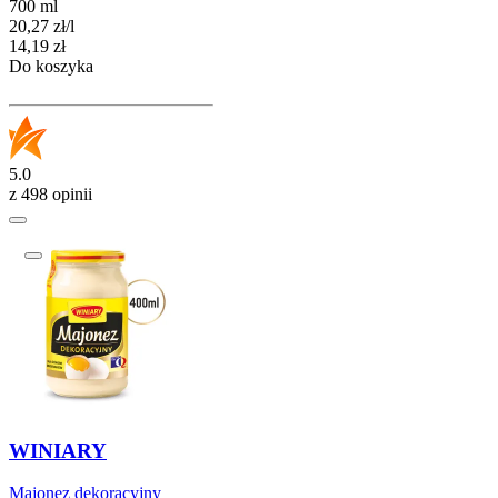
700 ml
20,27
zł
/
l
Cena
14,19
zł
Do koszyka
5.0
z 498 opinii
WINIARY
Majonez dekoracyjny