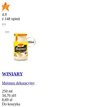
4.9
z 148 opinii
WINIARY
Majonez dekoracyjny
250 ml
34,76
zł
/
l
Cena
8,69
zł
Do koszyka