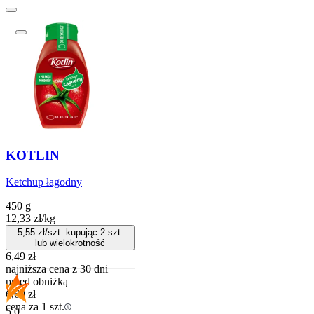
KOTLIN
Ketchup łagodny
450 g
12,33
zł
/
kg
5,55
zł/szt. kupując
2
szt.
lub wielokrotność
6,49
zł
najniższa cena z 30 dni
przed obniżką
6,69
zł
cena za 1 szt.
5.0