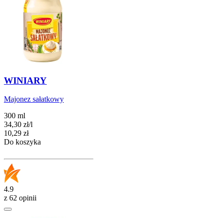
WINIARY
Majonez sałatkowy
300 ml
34,30
zł
/
l
Cena
10,29
zł
Do koszyka
4.9
z 62 opinii