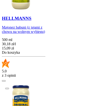
HELLMANNS
Majonez babuni (z jajami z
chowu na wolnym wybiegu)
500 ml
30,18
zł
/
l
Cena
15,09
zł
Do koszyka
5.0
z 3 opinii