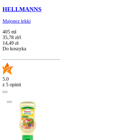
HELLMANNS
Majonez lekki
405 ml
35,78
zł
/
l
Cena
14,49
zł
Do koszyka
5.0
z 5 opinii