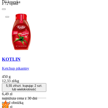
Do koszyka
z 72 opinii
KOTLIN
Ketchup pikantny
450 g
12,33
zł
/
kg
5,55
zł/szt. kupując
2
szt.
lub wielokrotność
6,49
zł
najniższa cena z 30 dni
przed obniżką
6,69
zł