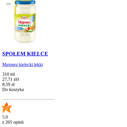
SPOŁEM KIELCE
Majonez kielecki lekki
310 ml
27,71
zł
/
l
Cena
8,59
zł
Do koszyka
5.0
z 265 opinii