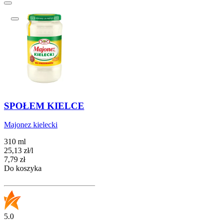
SPOŁEM KIELCE
Majonez kielecki
310 ml
25,13
zł
/
l
Cena
7,79
zł
Do koszyka
5.0