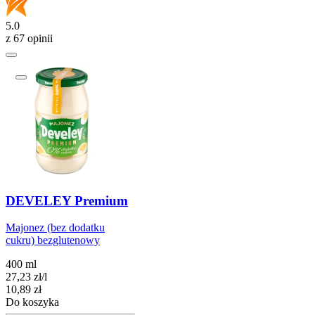
5.0
z 67 opinii
DEVELEY Premium
Majonez (bez dodatku
cukru) bezglutenowy
400 ml
27,23
zł
/
l
Cena
10,89
zł
Do koszyka