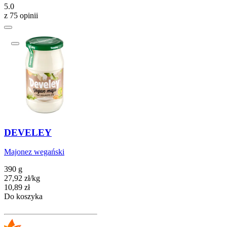
5.0
z 75 opinii
DEVELEY
Majonez wegański
390 g
27,92
zł
/
kg
Cena
10,89
zł
Do koszyka