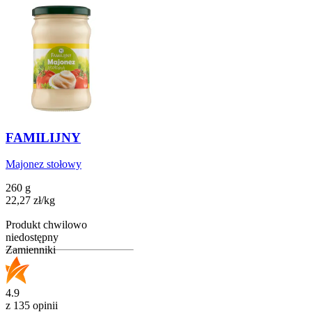
FAMILIJNY
Majonez stołowy
260 g
22,27
zł
/
kg
Produkt chwilowo
niedostępny
Zamienniki
4.9
z 135 opinii