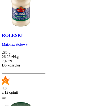
ROLESKI
Majonez stołowy
285 g
26,28
zł
/
kg
Cena
7,49
zł
Do koszyka
4.8
z 12 opinii