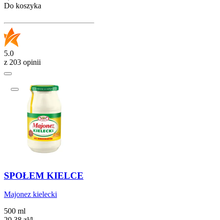
Do koszyka
5.0
z 203 opinii
SPOŁEM KIELCE
Majonez kielecki
500 ml
20,38
zł
/
l