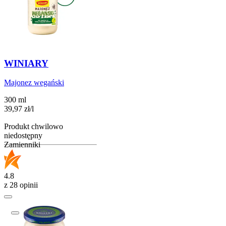
WINIARY
Majonez wegański
300 ml
39,97
zł
/
l
Produkt chwilowo
niedostępny
Zamienniki
4.8
z 28 opinii