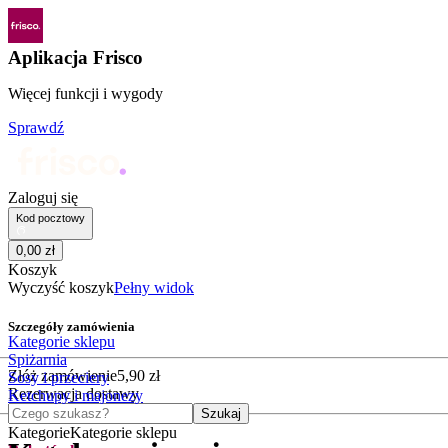
Aplikacja Frisco
Więcej funkcji i wygody
Sprawdź
Zaloguj się
Kod pocztowy
0
,
00
zł
Koszyk
Wyczyść koszyk
Pełny widok
Szczegóły zamówienia
Kategorie sklepu
Spiżarnia
Złóż zamówienie
5
,
90
zł
Sosy i przeciery
Rezerwacja dostawy
Ketchupy i majonezy
Czego szukasz?
Szukaj
Kategorie
Kategorie sklepu