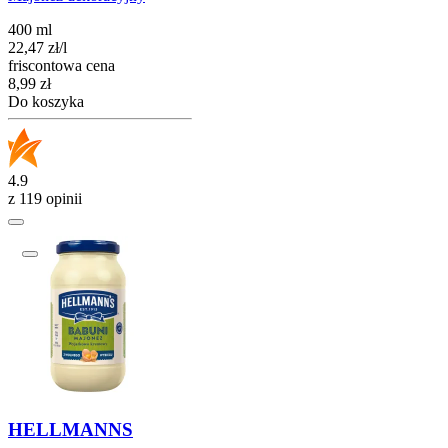
400 ml
22,47
zł
/
l
friscontowa cena
Cena
8,99
zł
Do koszyka
4.9
z 119 opinii
HELLMANNS