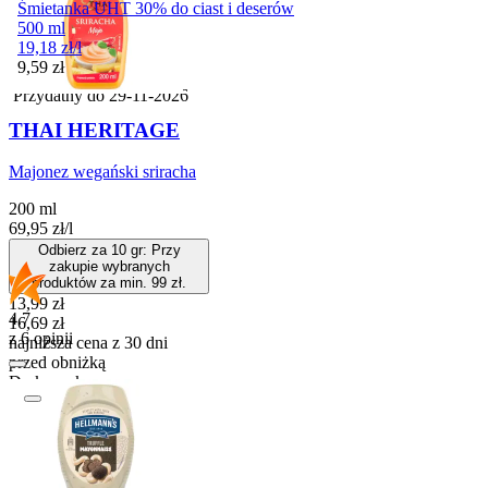
Śmietanka UHT 30% do ciast i deserów
500 ml
19,18
zł
/
l
Cena
9,59
zł
Przydatny do
29-11-2026
THAI HERITAGE
Majonez wegański sriracha
200 ml
69,95
zł
/
l
Odbierz za 10 gr: Przy
zakupie wybranych
produktów za min. 99 zł.
Cena promocyjna
13,99
zł
4.7
16,69
zł
z 6 opinii
najniższa cena z 30 dni
przed obniżką
Do koszyka