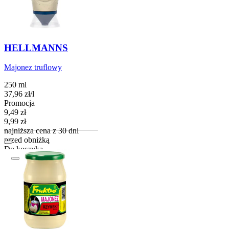
HELLMANNS
Majonez truflowy
250 ml
37,96
zł
/
l
Promocja
Cena promocyjna
9,49
zł
9,99
zł
najniższa cena z 30 dni
przed obniżką
Do koszyka