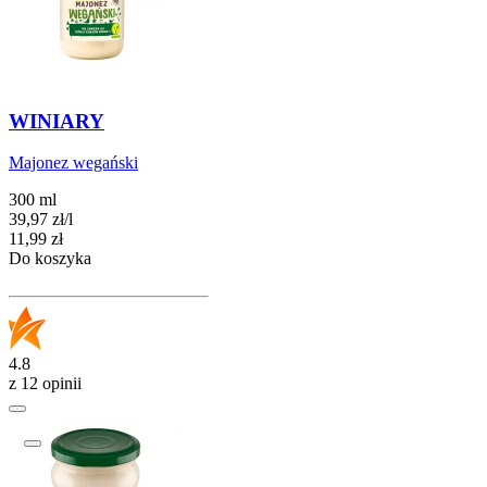
WINIARY
Majonez wegański
300 ml
39,97
zł
/
l
Cena
11,99
zł
Do koszyka
4.8
z 12 opinii