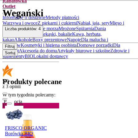
Rabatówka
Outlet
Wegański
Informacje o dostawie
Metody płatności
Warzywa i owoce
Z piekarni i cukierni
Nabiał, jaja, sery
Mięso i
wędliny
Ryby i owoce morza
Mrożone
Spiżarnia
Dania
Liczba produktów:
4
gotowe
Słodycze, przekąski, bakalie
Kawa, herbata,
kakao
Alkohole
Boxy prezentowe
Napoje
Dla malucha i
rodziców
Kosmetyki i higiena osobista
Domowe porządki
Dla
Filtruj
zwierząt
Akcesoria do domu
Artykuły biurowe i szkolne
Zdrowie i
Sortuj
suplementy
BIO
Lokalni dostawcy
Produkty polecane
5.0
z 3 opinii
W tym tygodniu polecamy:
Promocja
16%
taniej
FRISCO ORGANIC
Borówka BIO