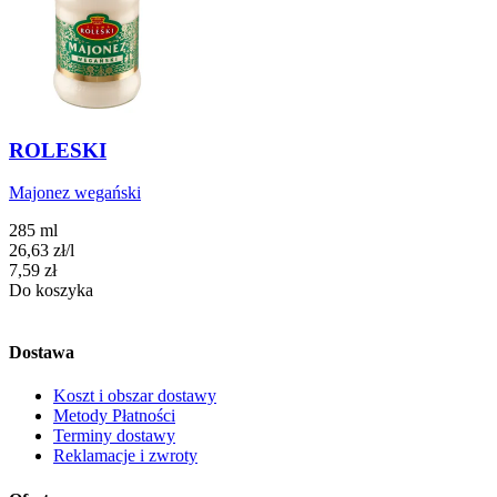
ROLESKI
Majonez wegański
285 ml
26,63
zł
/
l
Cena
7,59
zł
Do koszyka
Dostawa
Koszt i obszar dostawy
Metody Płatności
Terminy dostawy
Reklamacje i zwroty