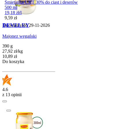
Śmietanka UHT 30% do ciast i deserów
500 ml
19,18
zł
/
l
Cena
9,59
zł
DEVELEY
Przydatny do
29-11-2026
Majonez wegański
390 g
27,92
zł
/
kg
Cena
10,89
zł
Do koszyka
4.6
z 13 opinii