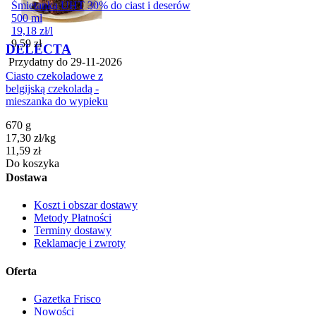
Śmietanka UHT 30% do ciast i deserów
500 ml
19,18
zł
/
l
Cena
9,59
zł
DELECTA
Przydatny do
29-11-2026
Ciasto czekoladowe z
belgijską czekoladą -
mieszanka do wypieku
670 g
17,30
zł
/
kg
Cena
11,59
zł
Do koszyka
Dostawa
Koszt i obszar dostawy
Metody Płatności
Terminy dostawy
Reklamacje i zwroty
Oferta
Gazetka Frisco
Nowości