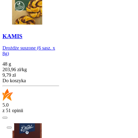
KAMIS
Drożdże suszone (6 sasz. x
8g)
48 g
203,96
zł
/
kg
Cena
9,79
zł
Do koszyka
5.0
z 51 opinii