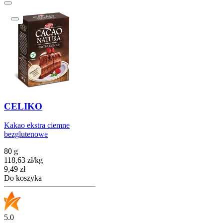
CELIKO
Kakao ekstra ciemne
bezglutenowe
80 g
118,63
zł
/
kg
Cena
9,49
zł
Do koszyka
5.0