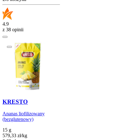
4.9
z 38 opinii
KRESTO
Ananas liofilizowany
(bezglutenowy)
15 g
579,33
zł
/
kg