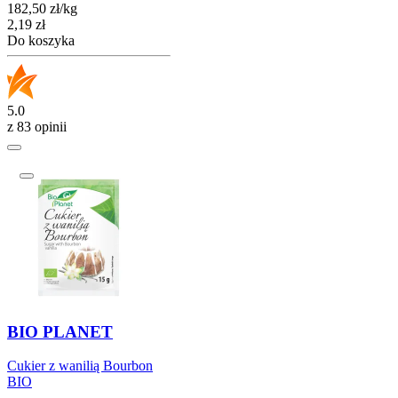
182,50
zł
/
kg
Cena
2,19
zł
Do koszyka
5.0
z 83 opinii
BIO PLANET
Cukier z wanilią Bourbon
BIO