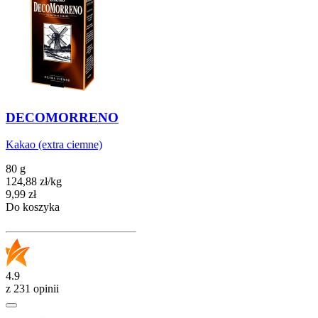
DECOMORRENO
Kakao (extra ciemne)
80 g
124,88
zł
/
kg
Cena
9,99
zł
Do koszyka
4.9
z 231 opinii