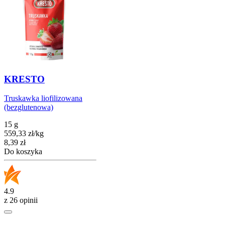
KRESTO
Truskawka liofilizowana
(bezglutenowa)
15 g
559,33
zł
/
kg
Cena
8,39
zł
Do koszyka
4.9
z 26 opinii