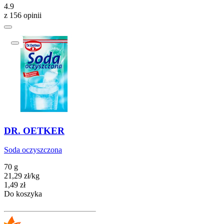
4.9
z 156 opinii
DR. OETKER
Soda oczyszczona
70 g
21,29
zł
/
kg
Cena
1,49
zł
Do koszyka