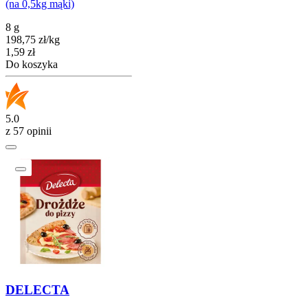
(na 0,5kg mąki)
8 g
198,75
zł
/
kg
Cena
1,59
zł
Do koszyka
5.0
z 57 opinii
DELECTA