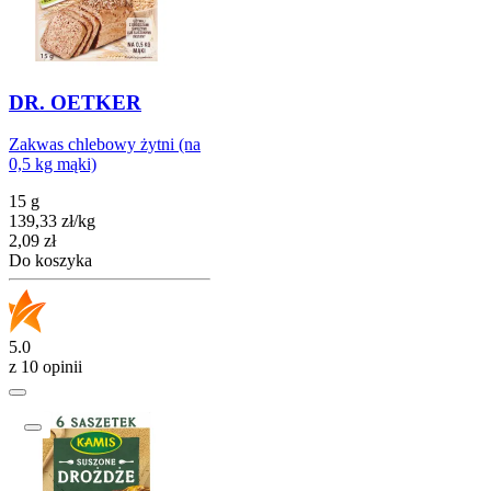
DR. OETKER
Zakwas chlebowy żytni (na
0,5 kg mąki)
15 g
139,33
zł
/
kg
Cena
2,09
zł
Do koszyka
5.0
z 10 opinii