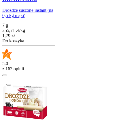
Drożdże suszone instant (na
0,5 kg mąki)
7 g
255,71
zł
/
kg
Cena
1,79
zł
Do koszyka
5.0
z 162 opinii