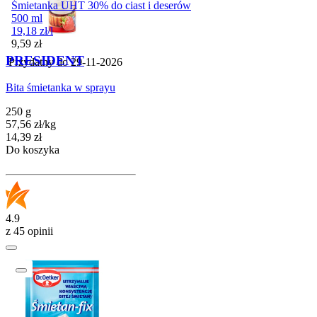
Śmietanka UHT 30% do ciast i deserów
500 ml
19,18
zł
/
l
Cena
9,59
zł
PRESIDENT
Przydatny do
29-11-2026
Bita śmietanka w sprayu
250 g
57,56
zł
/
kg
Cena
14,39
zł
Do koszyka
4.9
z 45 opinii