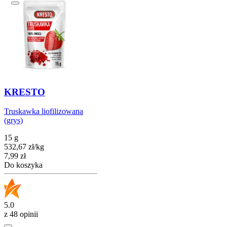
KRESTO
Truskawka liofilizowana
(grys)
15 g
532,67
zł
/
kg
Cena
7,99
zł
Do koszyka
5.0
z 48 opinii