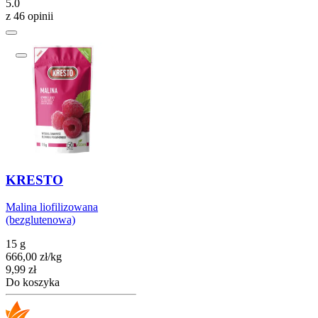
5.0
z 46 opinii
KRESTO
Malina liofilizowana
(bezglutenowa)
15 g
666,00
zł
/
kg
Cena
9,99
zł
Do koszyka