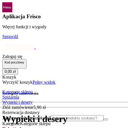
Aplikacja Frisco
Więcej funkcji i wygody
Sprawdź
Zaloguj się
Kod pocztowy
0
,
00
zł
Koszyk
Wyczyść koszyk
Pełny widok
Kategorie sklepu
Szczegóły zamówienia
Spiżarnia
Wypieki i desery
Złóż zamówienie
5
,
90
zł
Rezerwacja dostawy
Wypieki i desery
Jakiego produktu szukasz?
Kategorie
Kategorie sklepu