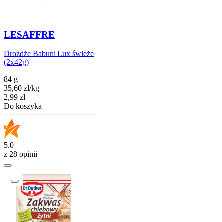
LESAFFRE
Drożdże Babuni Lux świeże
(2x42g)
84 g
35,60
zł
/
kg
Cena
2,99
zł
Do koszyka
5.0
z 28 opinii