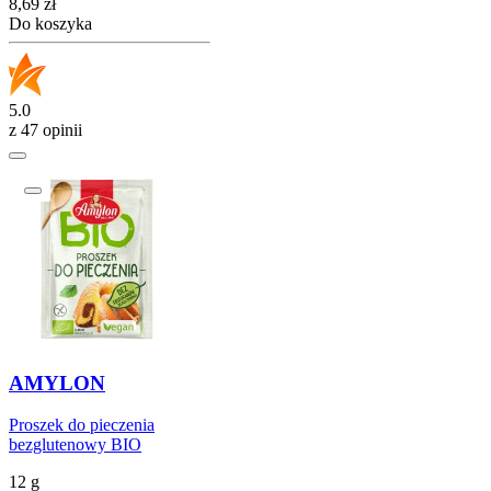
Cena
8,69
zł
Do koszyka
5.0
z 47 opinii
AMYLON
Proszek do pieczenia
bezglutenowy BIO
12 g