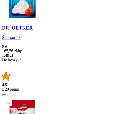
DR. OETKER
Śmietan-fix
9 g
165,56
zł
/
kg
Cena
1,49
zł
Do koszyka
4.9
z 20 opinii