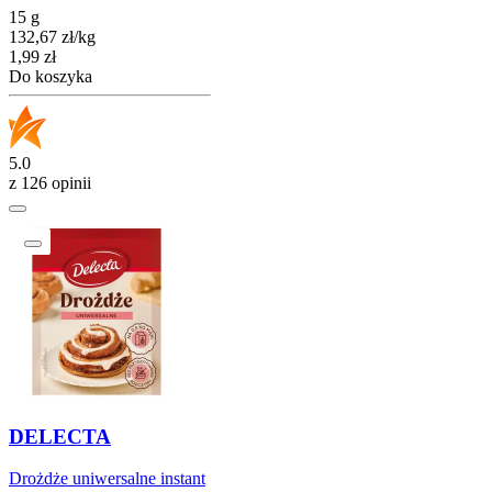
15 g
132,67
zł
/
kg
Cena
1,99
zł
Do koszyka
5.0
z 126 opinii
DELECTA
Drożdże uniwersalne instant