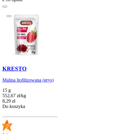
KRESTO
Malina liofilizowana (grys)
15 g
552,67
zł
/
kg
Cena
8,29
zł
Do koszyka