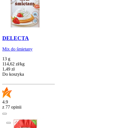
DELECTA
Mix do śmietany
13 g
114,62
zł
/
kg
Cena
1,49
zł
Do koszyka
4.9
z 77 opinii