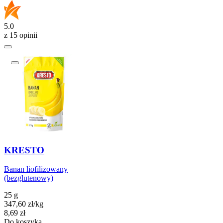
5.0
z 15 opinii
KRESTO
Banan liofilizowany
(bezglutenowy)
25 g
347,60
zł
/
kg
Cena
8,69
zł
Do koszyka