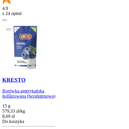
4.9
z 24 opinii
KRESTO
Borówka amerykańska
liofilizowana (bezglutenowa)
15 g
579,33
zł
/
kg
Cena
8,69
zł
Do koszyka