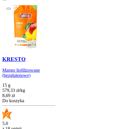
KRESTO
Mango liofilizowane
(bezglutenowe)
15 g
579,33
zł
/
kg
Cena
8,69
zł
Do koszyka
5.0
z 18 opinii