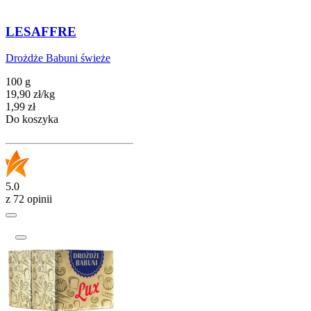
LESAFFRE
Drożdże Babuni świeże
100 g
19,90
zł
/
kg
Cena
1,99
zł
Do koszyka
5.0
z 72 opinii