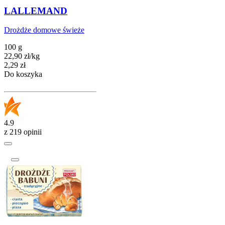
LALLEMAND
Drożdże domowe świeże
100 g
22,90
zł
/
kg
Cena
2,29
zł
Do koszyka
4.9
z 219 opinii