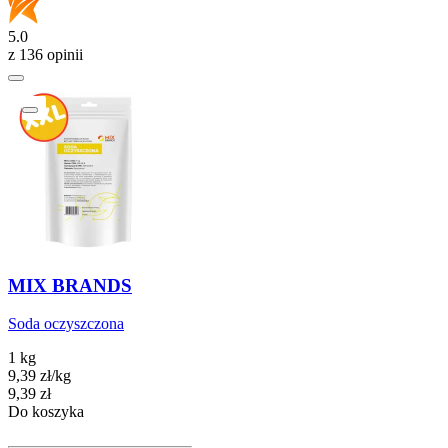
5.0
z 136 opinii
MIX BRANDS
Soda oczyszczona
1 kg
9,39
zł
/
kg
Cena
9,39
zł
Do koszyka