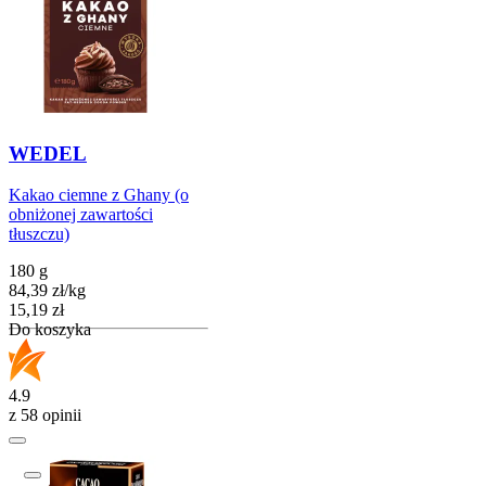
WEDEL
Kakao ciemne z Ghany (o
obniżonej zawartości
tłuszczu)
180 g
84,39
zł
/
kg
Cena
15,19
zł
Do koszyka
4.9
z 58 opinii