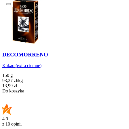
DECOMORRENO
Kakao (extra ciemne)
150 g
93,27
zł
/
kg
Cena
13,99
zł
Do koszyka
4.9
z 10 opinii