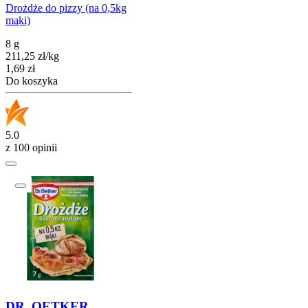
Drożdże do pizzy (na 0,5kg
mąki)
8 g
211,25
zł
/
kg
Cena
1,69
zł
Do koszyka
5.0
z 100 opinii
DR. OETKER