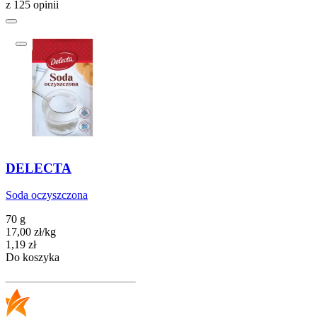
z 125 opinii
DELECTA
Soda oczyszczona
70 g
17,00
zł
/
kg
Cena
1,19
zł
Do koszyka