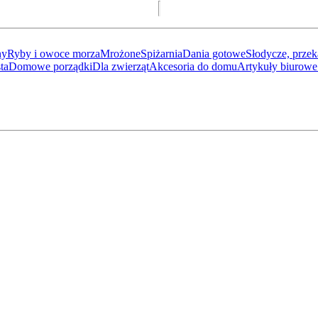
ny
Ryby i owoce morza
Mrożone
Spiżarnia
Dania gotowe
Słodycze, przek
ta
Domowe porządki
Dla zwierząt
Akcesoria do domu
Artykuły biurowe 