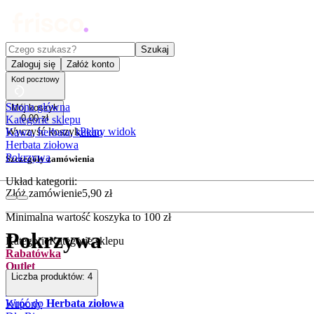
Czego szukasz?
Szukaj
Zaloguj się
Załóż konto
Kod pocztowy
Strona główna
Mój koszyk
0
,
00
zł
Kategorie sklepu
Wyczyść koszyk
Pełny widok
Kawa, herbata, kakao
Herbata ziołowa
Pokrzywa
Szczegóły zamówienia
Układ kategorii:
Złóż zamówienie
5
,
90
zł
Minimalna wartość koszyka to
100
zł
Pokrzywa
Kategorie
Kategorie sklepu
Rabatówka
Outlet
Liczba produktów:
4
Promocje
Nowości
Wróć do
Herbata ziołowa
Kupony