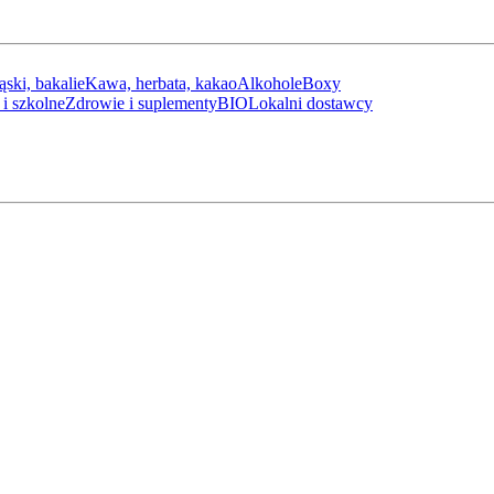
ąski, bakalie
Kawa, herbata, kakao
Alkohole
Boxy
i szkolne
Zdrowie i suplementy
BIO
Lokalni dostawcy