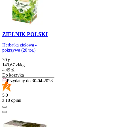
ZIELNIK POLSKI
Herbatka ziołowa -
pokrzywa (20 tor.)
30 g
149,67
zł
/
kg
Cena
4,49
zł
Do koszyka
Przydatny do
30-04-2028
5.0
z 18 opinii