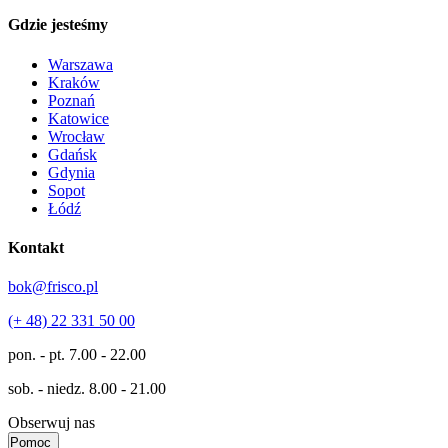
Gdzie jesteśmy
Warszawa
Kraków
Poznań
Katowice
Wrocław
Gdańsk
Gdynia
Sopot
Łódź
Kontakt
bok@frisco.pl
(+ 48) 22 331 50 00
pon. - pt.
7.00 - 22.00
sob. - niedz.
8.00 - 21.00
Obserwuj nas
Pomoc