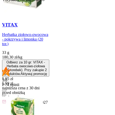
VITAX
Herbatka ziołowo-owocowa
- pokrzywa i limonka (20
tor.)
33 g
180,30
zł
/
kg
Odbierz za 10 gr: VITAX -
Herbata owocowo-ziołowa
(20 torebek). Przy zakupie 2
produktów.
Aktywuj promocję
Cena promocyjna
5,95
zł
5.0
6,59
zł
z 74 opinii
najniższa cena z 30 dni
przed obniżką
Do koszyka
Przydatny do
30-12-2027