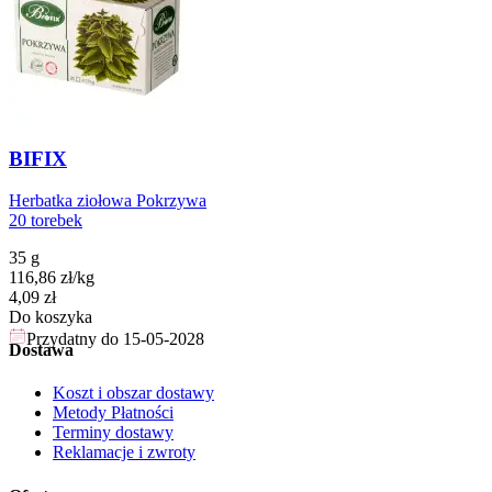
BIFIX
Herbatka ziołowa Pokrzywa
20 torebek
35 g
116,86
zł
/
kg
Cena
4,09
zł
Do koszyka
Przydatny do
15-05-2028
Dostawa
Koszt i obszar dostawy
Metody Płatności
Terminy dostawy
Reklamacje i zwroty