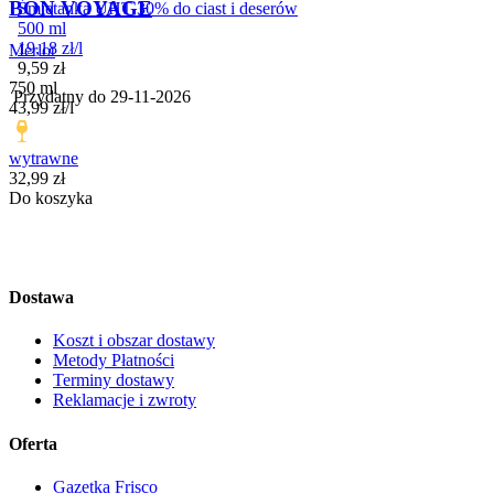
BON VOYAGE
Śmietanka UHT 30% do ciast i deserów
500 ml
19,18
zł
/
l
Merlot
Cena
9,59
zł
750 ml
Przydatny do
29-11-2026
43,99
zł
/
l
wytrawne
Cena
32,99
zł
Do koszyka
Dostawa
Koszt i obszar dostawy
Metody Płatności
Terminy dostawy
Reklamacje i zwroty
Oferta
Gazetka Frisco