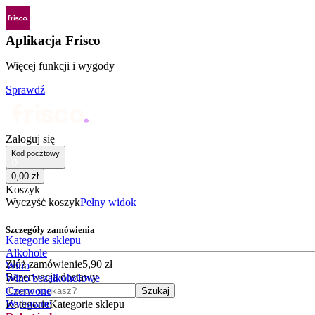
Aplikacja Frisco
Więcej funkcji i wygody
Sprawdź
Zaloguj się
Kod pocztowy
0
,
00
zł
Koszyk
Wyczyść koszyk
Pełny widok
Szczegóły zamówienia
Kategorie sklepu
Alkohole
Złóż zamówienie
5
,
90
zł
Wino
Rezerwacja dostawy
Wino bezalkoholowe
Czego szukasz?
Czerwone
Szukaj
Wytrawne
Kategorie
Kategorie sklepu