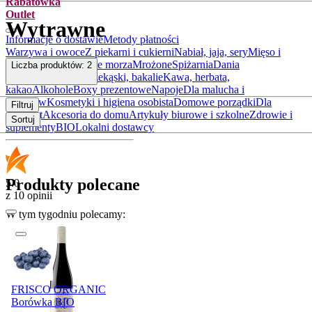
Rabatówka
Outlet
Wytrawne
Informacje o dostawie
Metody płatności
Warzywa i owoce
Z piekarni i cukierni
Nabiał, jaja, sery
Mięso i
wędliny
Ryby i owoce morza
Mrożone
Spiżarnia
Dania
Liczba produktów:
2
gotowe
Słodycze, przekąski, bakalie
Kawa, herbata,
kakao
Alkohole
Boxy prezentowe
Napoje
Dla malucha i
rodziców
Kosmetyki i higiena osobista
Domowe porządki
Dla
Filtruj
zwierząt
Akcesoria do domu
Artykuły biurowe i szkolne
Zdrowie i
Sortuj
suplementy
BIO
Lokalni dostawcy
Produkty polecane
5.0
z 10 opinii
W tym tygodniu polecamy:
Promocja
FRISCO ORGANIC
Borówka BIO