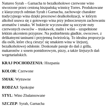
Natureo Syrah – Garnacha to bezalkoholowe czerwone wino
stworzone przez cenioną hiszpańską winnicę Torres. Produkowane
z klasycznych odmian Syrah i Garnacha, zachowuje charakter
tradycyjnego wina dzięki procesowi dealkoholizacji, w którym
alkohol usuwa się z gotowego wina przy jednoczesnym zachowaniu
aromatów i smaku. W bukiecie wyczuwalne są soczyste nuty
czerwonych owoców – truskawek, malin i wiśni – uzupełnione
lekkim akcentem przypraw. Na podniebieniu gładkie, owocowe, z
delikatnymi taninami i przyjemną świeżością. To idealna propozycja
dla osób, które chcą cieszyć się smakiem wina w lżejszej,
bezalkoholowej odsłonie. Doskonale pasuje do dań z grilla,
makaronów z sosem pomidorowym, pizzy, a także lżejszych dań
wegetariańskich.
KRAJ POCHODZENIA
: Hiszpania
KOLOR
: Czerwone
SMAK
: Wytrawne
RODZAJ
: Spokojne
STYL
: Wino Zbalansowane
SZCZEP
: Syrah, Garnacha