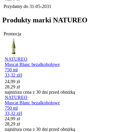
Przydatny do
31-05-2031
Produkty marki NATUREO
Promocja
NATUREO
Muscat Blanc bezalkoholowe
750 ml
33,32
zł
/l
Cena promocyjna
24,99
zł
28,29
zł
najniższa cena z 30 dni przed obniżką
NATUREO
Muscat Blanc bezalkoholowe
750 ml
33,32
zł
/l
Cena promocyjna
24,99
zł
28,29
zł
najniższa cena z 30 dni przed obniżką