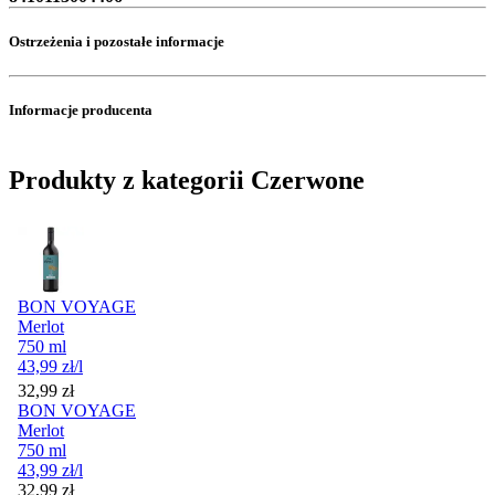
Ostrzeżenia i pozostałe informacje
Informacje producenta
Produkty z kategorii Czerwone
BON VOYAGE
Merlot
750 ml
43,99
zł
/l
Cena
32,99
zł
BON VOYAGE
Merlot
750 ml
43,99
zł
/l
Cena
32,99
zł