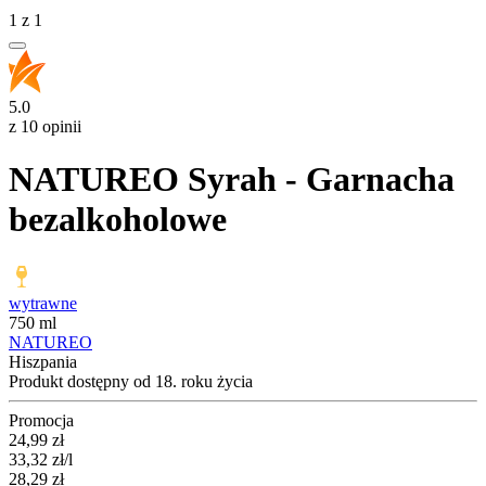
1
z
1
5.0
z 10 opinii
NATUREO Syrah - Garnacha
bezalkoholowe
wytrawne
750 ml
NATUREO
Hiszpania
Produkt dostępny od 18. roku życia
Promocja
Cena promocyjna
24,99
zł
33,32
zł
/l
28,29
zł